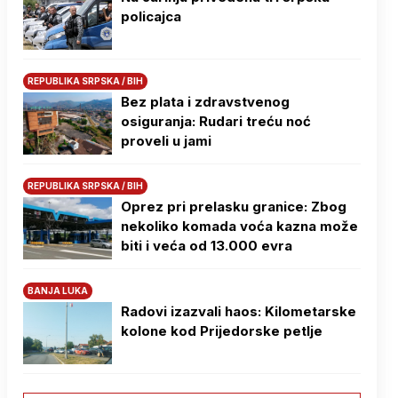
policajca
REPUBLIKA SRPSKA / BIH
Bez plata i zdravstvenog
osiguranja: Rudari treću noć
proveli u jami
REPUBLIKA SRPSKA / BIH
Oprez pri prelasku granice: Zbog
nekoliko komada voća kazna može
biti i veća od 13.000 evra
BANJA LUKA
Radovi izazvali haos: Kilometarske
kolone kod Prijedorske petlje