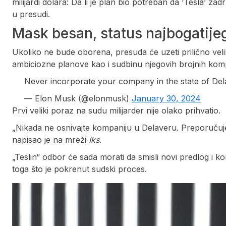
milijardi dolara: Da li je plan bio potreban da ‘Tesla’ za
u presudi.
Mask besan, status najbogatije
Ukoliko ne bude oborena, presuda će uzeti prilično veli
ambiciozne planove kao i sudbinu njegovih brojnih komp
Never incorporate your company in the state of De
— Elon Musk (@elonmusk)
January 30, 2024
Prvi veliki poraz na sudu milijarder nije olako prihvatio.
„Nikada ne osnivajte kompaniju u Delaveru. Preporučuje
napisao je na mreži
Iks
.
„Teslin“ odbor će sada morati da smisli novi predlog i k
toga što je pokrenut sudski proces.