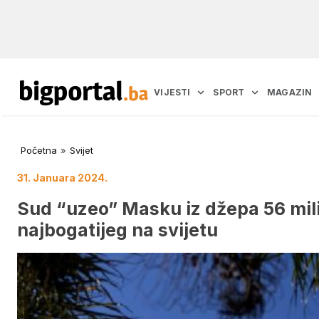
VIJESTI
SPORT
MAGAZIN
Početna
»
Svijet
31. Januara 2024.
Sud “uzeo” Masku iz džepa 56 milij
najbogatijeg na svijetu