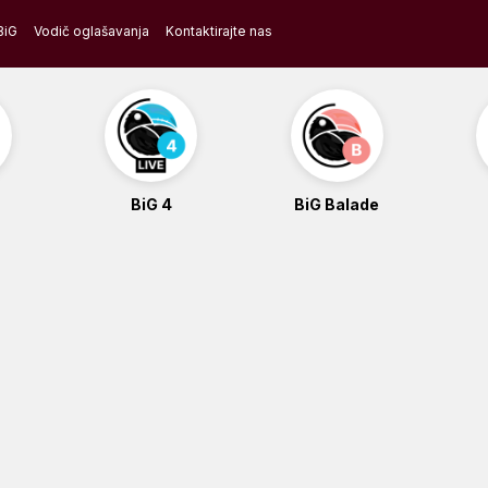
BiG
Vodič oglašavanja
Kontaktirajte nas
BiG 4
BiG Balade