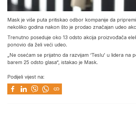
Mask je više puta pritiskao odbor kompanije da pripremi 
nekoliko godina nakon što je prodao značajan udeo akci
Trenutno poseduje oko 13 odsto akcija proizvođača elekt
ponovio da želi veći udeo.
„Ne osećam se prijatno da razvijam ‘Teslu’ u lidera na p
barem 25 odsto glasa“, istakao je Mask.
Podijeli vijest na: