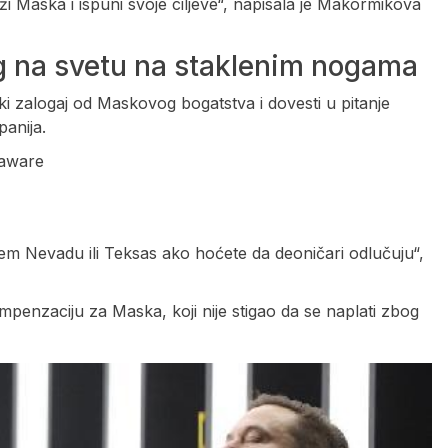
drži Maska i ispuni svoje ciljeve“, napisala je Makormikova
g na svetu na staklenim nogama
ki zalogaj od Maskovog bogatstva i dovesti u pitanje
anija.
laware
m Nevadu ili Teksas ako hoćete da deoničari odlučuju“,
ompenzaciju za Maska, koji nije stigao da se naplati zbog