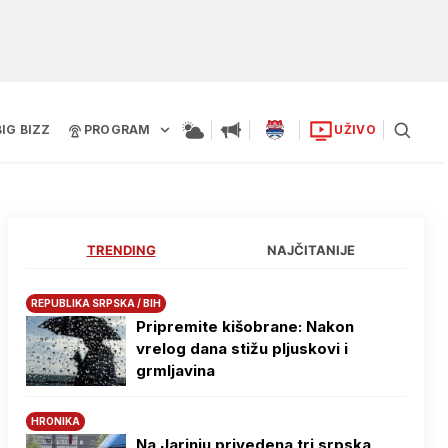
BIG BIZZ
PROGRAM
UŽIVO
TRENDING
NAJČITANIJE
REPUBLIKA SRPSKA / BIH
Pripremite kišobrane: Nakon
vrelog dana stižu pljuskovi i
grmljavina
HRONIKA
Na Јarinju privedena tri srpska