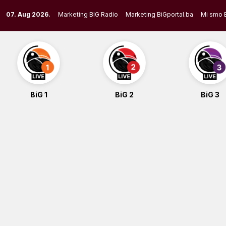
Skip
07. Aug 2026.
Marketing BIG Radio
Marketing BiGportal.ba
Mi smo 
to
content
BiG 1
BiG 2
BiG 3