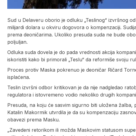
Sud u Delaveru oborio je odluku „Teslinog“ izvršnog o
milijardi dolara u okviru dogovora o kompenzaciji. Sudija
prema deoničarima. Ukoliko presuda suda ne bude obor
poljuljan.
Odluka suda dovela je do pada vrednosti akcija kompanije 
iskoristiti kako bi primorali „Teslu“ da reformiše svoju 
Proces protiv Maska pokrenuo je deoničar Ričard Torne
isplaćena.
Teslin izvršni odbor kritikovan je da nije nadgledao ratob
regulatora i istovremeno vodio nekoliko drugih kompanij
Presuda, na koju će sasvim sigurno biti uložena žalba, po
Katalin Makormik utvrdila je da su kompenzaciju zasnova
obavezi prema Masku.
„Zavedeni retorikom ili možda Maskovim statusom supers