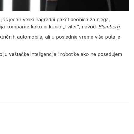
još jedan veliki nagradni paket deonica za njega,
ja kompanije kako bi kupio „Tviter“, navodi
Blumberg
.
ričnih automobila, ali u poslednje vreme više puta je
olju veštačke inteligencije i robotike ako ne posedujem