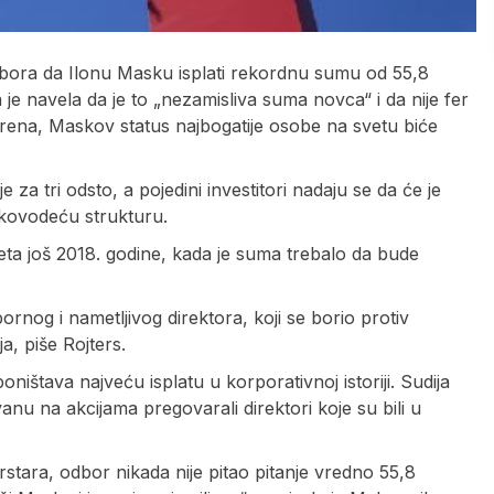
dbora da Ilonu Masku isplati rekordnu sumu od 55,8
 je navela da je to „nezamisliva suma novca“ i da nije fer
ena, Maskov status najbogatije osobe na svetu biće
za tri odsto, a pojedini investitori nadaju se da će je
rukovodeću strukturu.
ta još 2018. godine, kada je suma trebalo da bude
ornog i nametljivog direktora, koji se borio protiv
a, piše Rojters.
ništava najveću isplatu u korporativnoj istoriji. Sudija
nu na akcijama pregovarali direktori koje su bili u
tara, odbor nikada nije pitao pitanje vredno 55,8