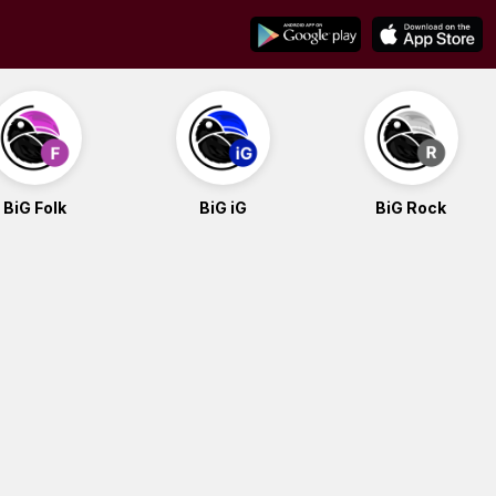
BiG Folk
BiG iG
BiG Rock