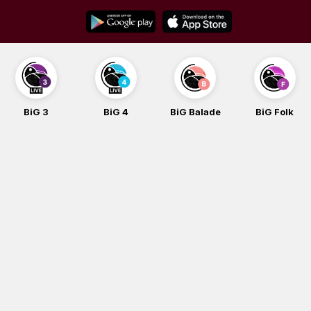
Skip
to
content
BiG 3
BiG 4
BiG Balade
BiG Folk