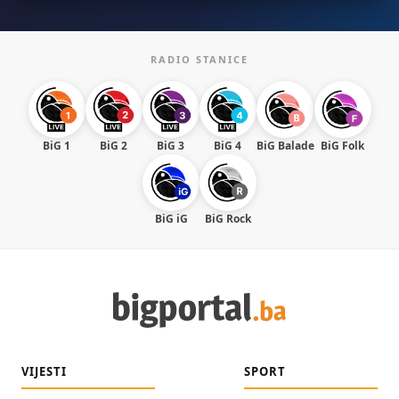
RADIO STANICE
BiG 1
BiG 2
BiG 3
BiG 4
BiG Balade
BiG Folk
BiG iG
BiG Rock
VIJESTI
SPORT