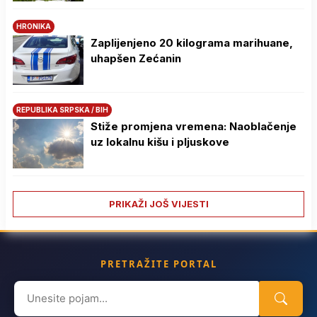
HRONIKA
Zaplijenjeno 20 kilograma marihuane,
uhapšen Zećanin
REPUBLIKA SRPSKA / BIH
Stiže promjena vremena: Naoblačenje
uz lokalnu kišu i pljuskove
PRIKAŽI JOŠ VIJESTI
PRETRAŽITE PORTAL
Search
for: