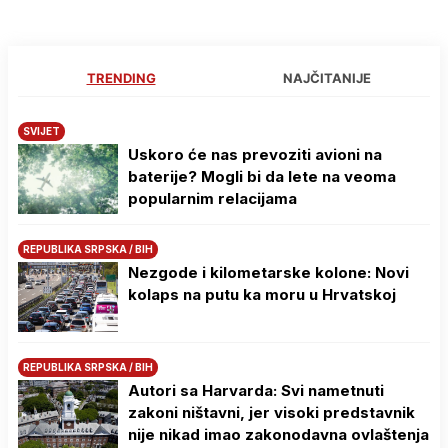
TRENDING
NAJČITANIJE
SVIJET
Uskoro će nas prevoziti avioni na
baterije? Mogli bi da lete na veoma
popularnim relacijama
REPUBLIKA SRPSKA / BIH
Nezgode i kilometarske kolone: Novi
kolaps na putu ka moru u Hrvatskoj
REPUBLIKA SRPSKA / BIH
Autori sa Harvarda: Svi nametnuti
zakoni ništavni, jer visoki predstavnik
nije nikad imao zakonodavna ovlaštenja