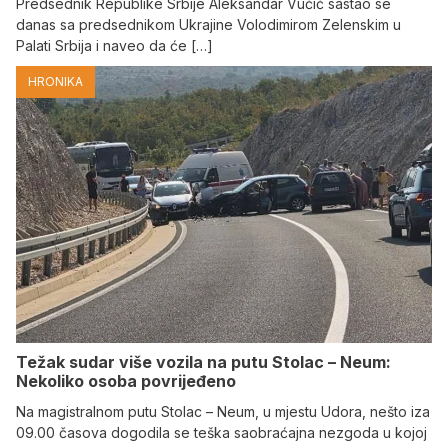
Predsednik Republike Srbije Aleksandar Vučić sastao se
danas sa predsednikom Ukrajine Volodimirom Zelenskim u
Palati Srbija i naveo da će […]
HRONIKA
Težak sudar više vozila na putu Stolac – Neum:
Nekoliko osoba povrijeđeno
Na magistralnom putu Stolac – Neum, u mjestu Udora, nešto iza
09.00 časova dogodila se teška saobraćajna nezgoda u kojoj