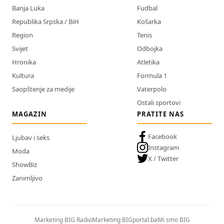
Banja Luka
Fudbal
Republika Srpska / BiH
Košarka
Region
Tenis
Svijet
Odbojka
Hronika
Atletika
Kultura
Formula 1
Saopštenje za medije
Vaterpolo
Ostali sportovi
MAGAZIN
PRATITE NAS
Facebook
Ljubav i seks
Instagram
Moda
X / Twitter
ShowBiz
Zanimljivo
Marketing BIG Radio
Marketing BIGportal.ba
Mi smo BIG