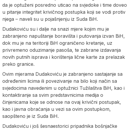
da je optuženi posredno uticao na svjedoke i time doveo
u pitanje integritet krivičnog postupka koji se vodi protiv
njega – naveli su u pojašnjenju iz Suda BiH.
Dudakoviću su i dalje na snazi mjere kojim mu je
zabranjeno napuštanje boravišta i putovanja izvan BiH,
dok mu je na teritoriji BiH ograničeno kretanje, uz
privremeno oduzimanje pasoša, te zabrane izdavanja
novih putnih isprava i korištenja lične karte za prelazak
preko granice.
Ovim mjerama Dudakoviću je zabranjeno sastajanje sa
određenim licima ili povezivanje na bilo koji način sa
svjedocima navedenim u optužnici Tužilaštva BiH, kao i
kontaktiranje sa svim predstavnicima medija o
činjenicama koje se odnose na ovaj krivični postupak,
kao i javna obraćanja u vezi sa ovim postupkom,
saopšteno je iz Suda BiH.
Dudakoviću i još šesnaestorici pripadnika bošnjačke