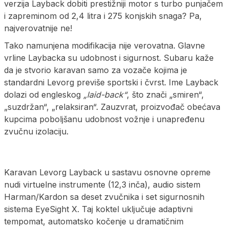
verzija Layback dobiti prestižniji motor s turbo punjačem
i zapreminom od 2,4 litra i 275 konjskih snaga? Pa,
najverovatnije ne!
Tako namunjena modifikacija nije verovatna. Glavne
vrline Laybacka su udobnost i sigurnost. Subaru kaže
da je stvorio karavan samo za vozače kojima je
standardni Levorg previše sportski i čvrst. Ime Layback
dolazi od engleskog
„laid-back“
, što znači „smiren“,
„suzdržan“, „relaksiran“. Zauzvrat, proizvođač obećava
kupcima poboljšanu udobnost vožnje i unapređenu
zvučnu izolaciju.
Karavan Levorg Layback u sastavu osnovne opreme
nudi virtuelne instrumente (12,3 inča), audio sistem
Harman/Kardon sa deset zvučnika i set sigurnosnih
sistema EyeSight X. Taj koktel uključuje adaptivni
tempomat, automatsko kočenje u dramatičnim