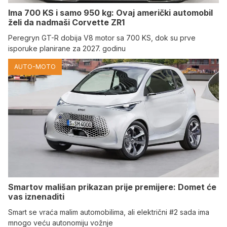
Ima 700 KS i samo 950 kg: Ovaj američki automobil
želi da nadmaši Corvette ZR1
Peregryn GT-R dobija V8 motor sa 700 KS, dok su prve
isporuke planirane za 2027. godinu
AUTO-MOTO
Smartov mališan prikazan prije premijere: Domet će
vas iznenaditi
Smart se vraća malim automobilima, ali električni #2 sada ima
mnogo veću autonomiju vožnje