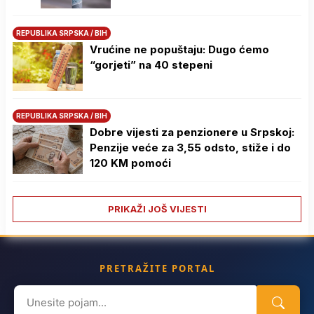
REPUBLIKA SRPSKA / BIH
Vrućine ne popuštaju: Dugo ćemo
“gorjeti” na 40 stepeni
REPUBLIKA SRPSKA / BIH
Dobre vijesti za penzionere u Srpskoj:
Penzije veće za 3,55 odsto, stiže i do
120 KM pomoći
PRIKAŽI JOŠ VIJESTI
PRETRAŽITE PORTAL
Search
for: