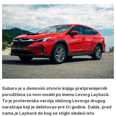
Subaru je u domovini otvorio knjigu pretpremijernih
porudžbina za novi model po imenu Levorg Layback.
To je proterenska verzija običnog Levorga drugog
naraštaja koji je debitovao pre tri godine. Dakle, pred
nama je Layback do kog se stiglo sledeći istu