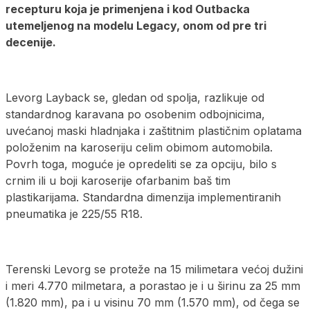
recepturu koja je primenjena i kod Outbacka
utemeljenog na modelu Legacy, onom od pre tri
decenije.
Levorg Layback se, gledan od spolja, razlikuje od
standardnog karavana po osobenim odbojnicima,
uvećanoj maski hladnjaka i zaštitnim plastičnim oplatama
položenim na karoseriju celim obimom automobila.
Povrh toga, moguće je opredeliti se za opciju, bilo s
crnim ili u boji karoserije ofarbanim baš tim
plastikarijama. Standardna dimenzija implementiranih
pneumatika je 225/55 R18.
Terenski Levorg se proteže na 15 milimetara većoj dužini
i meri 4.770 milmetara, a porastao je i u širinu za 25 mm
(1.820 mm), pa i u visinu 70 mm (1.570 mm), od čega se