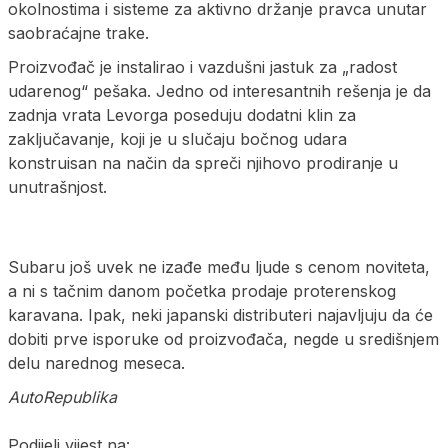
okolnostima i sisteme za aktivno držanje pravca unutar
saobraćajne trake.
Proizvođač je instalirao i vazdušni jastuk za „radost
udarenog“ pešaka. Jedno od interesantnih rešenja je da
zadnja vrata Levorga poseduju dodatni klin za
zaključavanje, koji je u slučaju bočnog udara
konstruisan na način da spreči njihovo prodiranje u
unutrašnjost.
Subaru još uvek ne izađe među ljude s cenom noviteta,
a ni s tačnim danom početka prodaje proterenskog
karavana. Ipak, neki japanski distributeri najavljuju da će
dobiti prve isporuke od proizvođača, negde u središnjem
delu narednog meseca.
AutoRepublika
Podijeli vijest na: