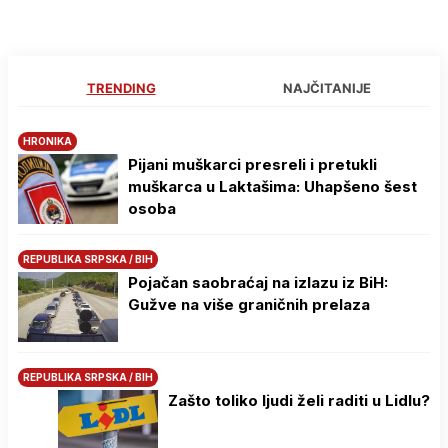
TRENDING
NAJČITANIJE
HRONIKA
Pijani muškarci presreli i pretukli
muškarca u Laktašima: Uhapšeno šest
osoba
REPUBLIKA SRPSKA / BIH
Pojačan saobraćaj na izlazu iz BiH:
Gužve na više graničnih prelaza
REPUBLIKA SRPSKA / BIH
Zašto toliko ljudi želi raditi u Lidlu?