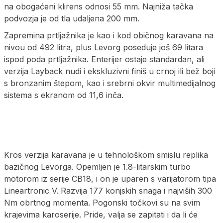
na obogaćeni klirens odnosi 55 mm. Najniža tačka
podvozja je od tla udaljena 200 mm.
Zapremina prtljažnika je kao i kod običnog karavana na
nivou od 492 litra, plus Levorg poseduje još 69 litara
ispod poda prtljažnika. Enterijer ostaje standardan, ali
verzija Layback nudi i ekskluzivni finiš u crnoj ili bež boji
s bronzanim štepom, kao i srebrni okvir multimedijalnog
sistema s ekranom od 11,6 inča.
Kros verzija karavana je u tehnološkom smislu replika
bazičnog Levorga. Opemljen je 1.8-litarskim turbo
motorom iz serije CB18, i on je uparen s varijatorom tipa
Lineartronic V. Razvija 177 konjskih snaga i najviših 300
Nm obrtnog momenta. Pogonski točkovi su na svim
krajevima karoserije. Pride, valja se zapitati i da li će