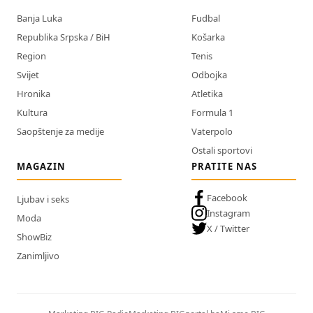
Banja Luka
Fudbal
Republika Srpska / BiH
Košarka
Region
Tenis
Svijet
Odbojka
Hronika
Atletika
Kultura
Formula 1
Saopštenje za medije
Vaterpolo
Ostali sportovi
MAGAZIN
PRATITE NAS
Facebook
Ljubav i seks
Instagram
Moda
X / Twitter
ShowBiz
Zanimljivo