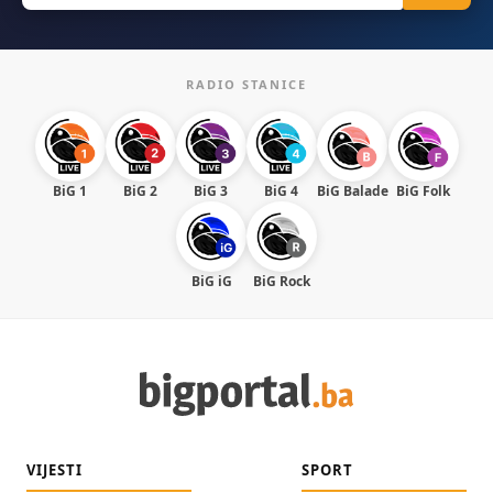
RADIO STANICE
BiG 1
BiG 2
BiG 3
BiG 4
BiG Balade
BiG Folk
BiG iG
BiG Rock
VIJESTI
SPORT