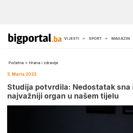
VIJESTI
SPORT
MAGAZIN
Početna
»
Hrana i zdravlje
3. Marta 2023.
Studija potvrdila: Nedostatak sna
najvažniji organ u našem tijelu