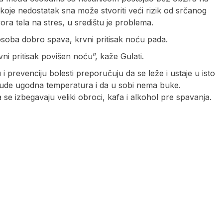
a koje nedostatak sna može stvoriti veći rizik od srčanog
a tela na stres, u središtu je problema.
d osoba dobro spava, krvni pritisak noću pada.
i pritisak povišen noću”, kaže Gulati.
i prevenciju bolesti preporučuju da se leže i ustaje u isto
 bude ugodna temperatura i da u sobi nema buke.
a se izbegavaju veliki obroci, kafa i alkohol pre spavanja.