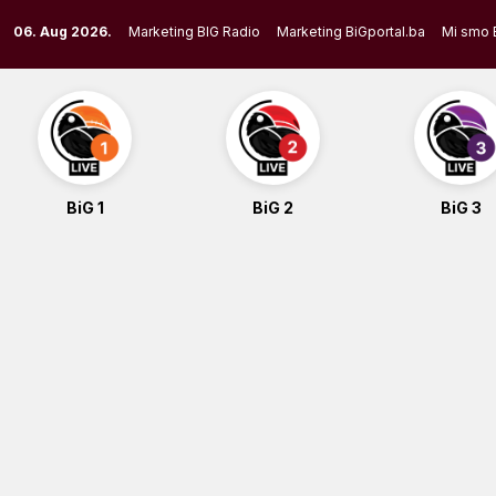
Skip
06. Aug 2026.
Marketing BIG Radio
Marketing BiGportal.ba
Mi smo 
to
content
BiG 1
BiG 2
BiG 3