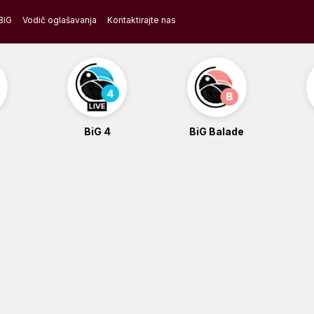
BiG
Vodič oglašavanja
Kontaktirajte nas
BiG 4
BiG Balade