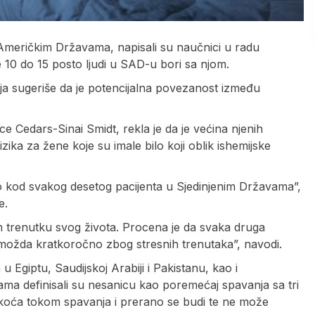
Američkim Državama, napisali su naučnici u radu
e 10 do 15 posto ljudi u SAD-u bori sa njom.
nja sugeriše da je potencijalna povezanost između
rce Cedars-Sinai Smidt, rekla je da je većina njenih
zika za žene koje su imale bilo koji oblik ishemijske
no kod svakog desetog pacijenta u Sjedinjenim Državama”,
e.
m trenutku svog života. Procena je da svaka druga
 možda kratkoročno zbog stresnih trenutaka”, navodi.
u Egiptu, Saudijskoj Arabiji i Pakistanu, kao i
ma definisali su nesanicu kao poremećaj spavanja sa tri
škoća tokom spavanja i prerano se budi te ne može