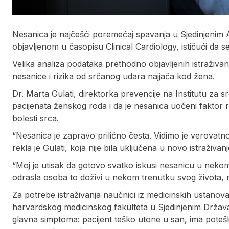
Nesanica je najčešći poremećaj spavanja u Sjedinjenim 
objavljenom u časopisu Clinical Cardiology, ističući da s
Velika analiza podataka prethodno objavljenih istraživa
nesanice i rizika od srčanog udara najjača kod žena.
Dr. Marta Gulati, direktorka prevencije na Institutu za s
pacijenata ženskog roda i da je nesanica uočeni faktor ri
bolesti srca.
“Nesanica je zapravo prilično česta. Vidimo je verovat
rekla je Gulati, koja nije bila uključena u novo istraživanj
“Moj je utisak da gotovo svatko iskusi nesanicu u neko
odrasla osoba to doživi u nekom trenutku svog života,
Za potrebe istraživanja naučnici iz medicinskih ustanova 
harvardskog medicinskog fakulteta u Sjedinjenim Država
glavna simptoma: pacijent teško utone u san, ima pote