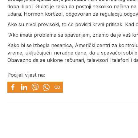
doba ili pol. Gulati je rekla da postoji nekoliko načina n
udara. Hormon kortizol, odgovoran za regulaciju odgovor
Ako su nivoi previsoki, to će povisiti krvni pritisak. Ka
“Ako imate problema sa spavanjem, znamo da je vaš krvn
Kako bi se izbegla nesanica, Američki centri za kontrolu 
vreme, uključujući i neradne dane, da u spavaćoj sobi
Obavezno da se uklone računari, televizori i telefoni i d
Podijeli vijest na: