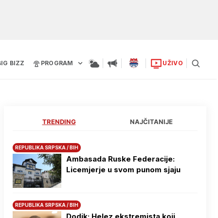
BIG BIZZ
PROGRAM
UŽIVO
TRENDING
NAJČITANIJE
REPUBLIKA SRPSKA / BIH
Ambasada Ruske Federacije:
Licemjerje u svom punom sjaju
REPUBLIKA SRPSKA / BIH
Dodik: Helez ekstremista koji