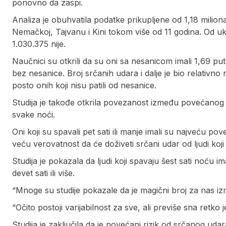
ponovno da zaspi.
Analiza je obuhvatila podatke prikupljene od 1,18 milion
Nemačkoj, Tajvanu i Kini tokom više od 11 godina. Od uk
1.030.375 nije.
Naučnici su otkrili da su oni sa nesanicom imali 1,69 pu
bez nesanice. Broj srčanih udara i dalje je bio relativno 
posto onih koji nisu patili od nesanice.
Studija je takođe otkrila povezanost između povećanog r
svake noći.
Oni koji su spavali pet sati ili manje imali su najveću p
veću verovatnost da će doživeti srčani udar od ljudi koji 
Studija je pokazala da ljudi koji spavaju šest sati noću 
devet sati ili više.
“Mnoge su studije pokazale da je magični broj za nas iz
“Očito postoji varijabilnost za sve, ali previše sna retko 
Studija je zaključila da je povećani rizik od srčanog 