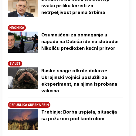
svaku priliku koristi za
netrpeljivost prema Srbima
HRONIKA
Osumnjičeni za pomaganje u
napadu na Dabića ide na slobodu:
Nikoliću predložen kućni pritvor
SVIJET
Ruske snage otkrile dokaze:
Ukrajinski vojnici poslužili za
eksperiment, na njima isprobana
vakcina
REPUBLIKA SRPSKA / BIH
Trebinje: Borba uspjela, situacija
sa požarom pod kontrolom