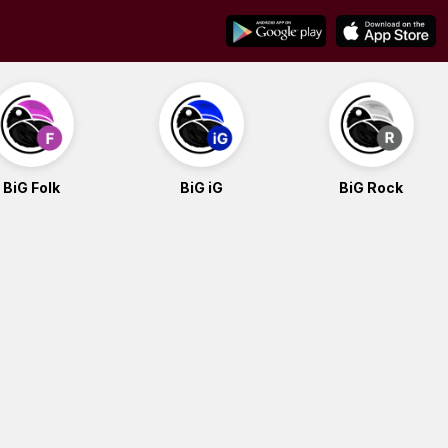
BiG Folk
BiG iG
BiG Rock