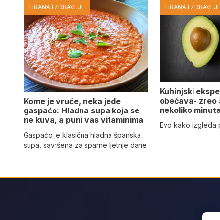
HRANA I ZDRAVLJE
HRANA I ZDRAVLJ
Kuhinjski eksper
obećava- zreo
Kome je vruće, neka jede
nekoliko minut
gaspaćo: Hladna supa koja se
ne kuva, a puni vas vitaminima
Evo kako izgleda
Gaspaćo je klasična hladna španska
supa, savršena za sparne ljetnje dane
Sear