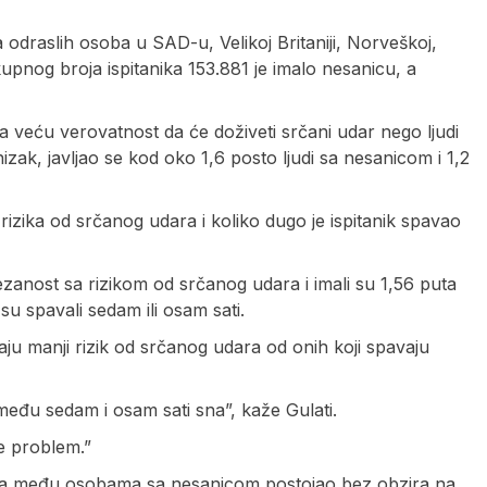
a odraslih osoba u SAD-u, Velikoj Britaniji, Norveškoj,
upnog broja ispitanika 153.881 je imalo nesanicu, a
ta veću verovatnost da će doživeti srčani udar nego ljudi
nizak, javljao se kod oko 1,6 posto ljudi sa nesanicom i 1,2
izika od srčanog udara i koliko dugo je ispitanik spavao
ovezanost sa rizikom od srčanog udara i imali su 1,56 puta
su spavali sedam ili osam sati.
imaju manji rizik od srčanog udara od onih koji spavaju
među sedam i osam sati sna”, kaže Gulati.
je problem.”
udara među osobama sa nesanicom postojao bez obzira na