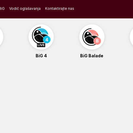
BiG
Vodič oglašavanja
Kontaktirajte nas
BiG 4
BiG Balade