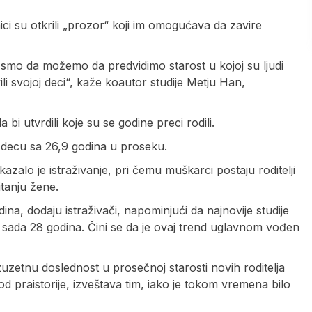
i su otkrili „prozor“ koji im omogućava da zavire
i smo da možemo da predvidimo starost u kojoj su ljudi
i svojoj deci“, kaže koautor studije Metju Han,
bi utvrdili koje su se godine preci rodili.
li decu sa 26,9 godina u proseku.
kazalo je istraživanje, pri čemu muškarci postaju roditelji
tanju žene.
na, dodaju istraživači, napominjući da najnovije studije
sada 28 godina. Čini se da je ovaj trend uglavnom vođen
izuzetnu doslednost u prosečnoj starosti novih roditelja
od praistorije, izveštava tim, iako je tokom vremena bilo