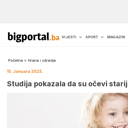
VIJESTI
SPORT
MAGAZIN
Početna
»
Hrana i zdravlje
15. Januara 2023.
Studija pokazala da su očevi stari