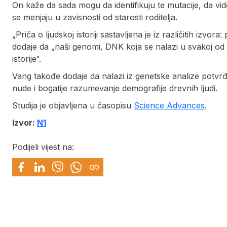
On kaže da sada mogu da identifikuju te mutacije, da vid
se menjaju u zavisnosti od starosti roditelja.
„Priča o ljudskoj istoriji sastavljena je iz različitih izvor
dodaje da „naši genomi, DNK koja se nalazi u svakoj od n
istorije“.
Vang takođe dodaje da nalazi iz genetske analize potvrđuj
nude i bogatije razumevanje demografije drevnih ljudi.
Studija je objavljena u časopisu
Science Advances
.
Izvor:
N1
Podijeli vijest na: