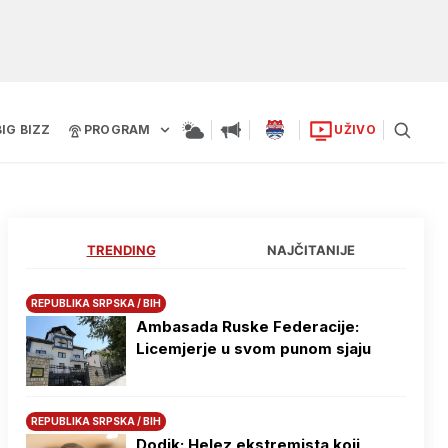
BIG BIZZ
PROGRAM
UŽIVO
TRENDING
NAJČITANIJE
REPUBLIKA SRPSKA / BIH
Ambasada Ruske Federacije:
Licemjerje u svom punom sjaju
REPUBLIKA SRPSKA / BIH
Dodik: Helez ekstremista koji