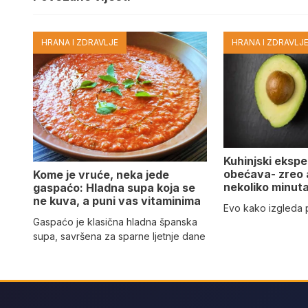
HRANA I ZDRAVLJE
HRANA I ZDRAVLJ
Kuhinjski eksper
obećava- zreo
Kome je vruće, neka jede
nekoliko minut
gaspaćo: Hladna supa koja se
ne kuva, a puni vas vitaminima
Evo kako izgleda
Gaspaćo je klasična hladna španska
supa, savršena za sparne ljetnje dane