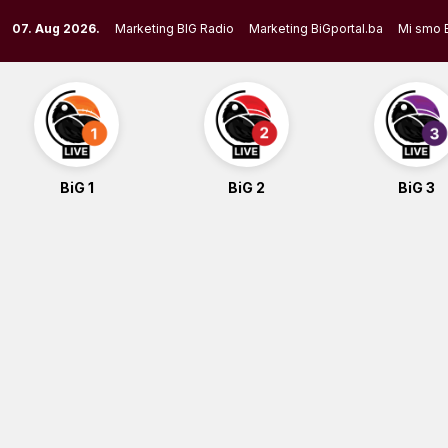
Skip
07. Aug 2026.
Marketing BIG Radio
Marketing BiGportal.ba
Mi smo 
to
content
BiG 1
BiG 2
BiG 3