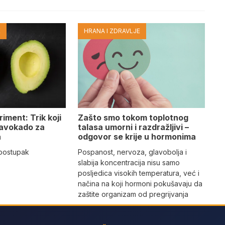
E
HRANA I ZDRAVLJE
iment: Trik koji
Zašto smo tokom toplotnog
 avokado za
talasa umorni i razdražljivi –
a
odgovor se krije u hormonima
 postupak
Pospanost, nervoza, glavobolja i
slabija koncentracija nisu samo
posljedica visokih temperatura, već i
načina na koji hormoni pokušavaju da
zaštite organizam od pregrijvanja