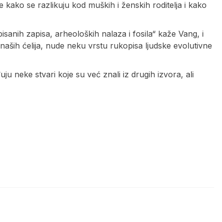
e kako se razlikuju kod muških i ženskih roditelja i kako
a: pisanih zapisa, arheoloških nalaza i fosila“ kaže Vang, i
aših ćelija, nude neku vrstu rukopisa ljudske evolutivne
u neke stvari koje su već znali iz drugih izvora, ali