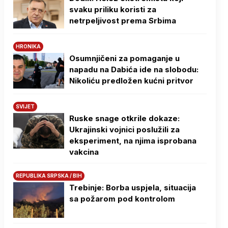
svaku priliku koristi za
netrpeljivost prema Srbima
HRONIKA
Osumnjičeni za pomaganje u
napadu na Dabića ide na slobodu:
Nikoliću predložen kućni pritvor
SVIJET
Ruske snage otkrile dokaze:
Ukrajinski vojnici poslužili za
eksperiment, na njima isprobana
vakcina
REPUBLIKA SRPSKA / BIH
Trebinje: Borba uspjela, situacija
sa požarom pod kontrolom