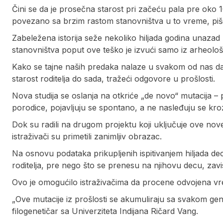
Čini se da je prosečna starost pri začeću pala pre oko 
povezano sa brzim rastom stanovništva u to vreme, pi
Zabeležena istorija seže nekoliko hiljada godina unazad 
stanovništva poput ove teško je izvući samo iz arheolo
Kako se tajne naših predaka nalaze u svakom od nas dan
starost roditelja do sada, tražeći odgovore u prošlosti.
Nova studija se oslanja na otkriće „de novo“ mutacija
porodice, pojavljuju se spontano, a ne nasleđuju se kro
Dok su radili na drugom projektu koji uključuje ove nov
istraživači su primetili zanimljiv obrazac.
Na osnovu podataka prikupljenih ispitivanjem hiljada dec
roditelja, pre nego što se prenesu na njihovu decu, zavis
Ovo je omogućilo istraživačima da procene odvojena v
„Ove mutacije iz prošlosti se akumuliraju sa svakom gene
filogenetičar sa Univerziteta Indijana Ričard Vang.