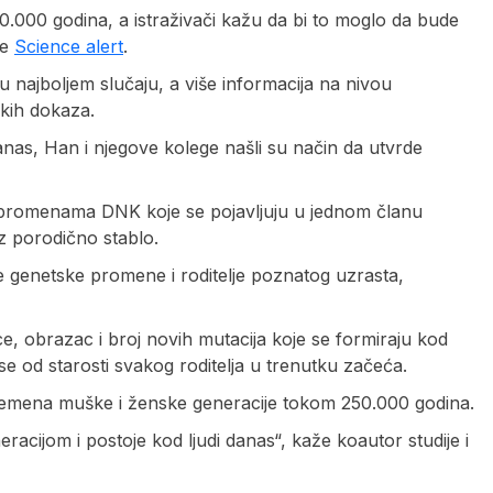
10.000 godina, a istraživači kažu da bi to moglo da bude
še
Science alert
.
u najboljem slučaju, a više informacija na nivou
ških dokaza.
as, Han i njegove kolege našli su način da utvrde
 – promenama DNK koje se pojavljuju u jednom članu
z porodično stablo.
e genetske promene i roditelje poznatog uzrasta,
e, obrazac i broj novih mutacija koje se formiraju kod
e od starosti svakog roditelja u trenutku začeća.
remena muške i ženske generacije tokom 250.000 godina.
racijom i postoje kod ljudi danas“, kaže koautor studije i