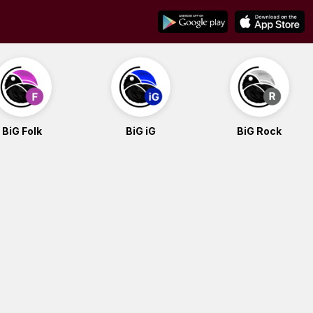
BiG Folk
BiG iG
BiG Rock