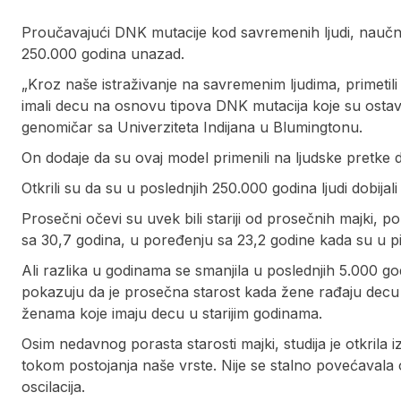
Proučavajući DNK mutacije kod savremenih ljudi, naučnic
250.000 godina unazad.
„Kroz naše istraživanje na savremenim ljudima, primetil
imali decu na osnovu tipova DNK mutacija koje su ostavil
genomičar sa Univerziteta Indijana u Blumingtonu.
On dodaje da su ovaj model primenili na ljudske pretke da 
Otkrili su da su u poslednjih 250.000 godina ljudi dobija
Prosečni očevi su uvek bili stariji od prosečnih majki, po
sa 30,7 godina, u poređenju sa 23,2 godine kada su u pi
Ali razlika u godinama se smanjila u poslednjih 5.000 godi
pokazuju da je prosečna starost kada žene rađaju decu 
ženama koje imaju decu u starijim godinama.
Osim nedavnog porasta starosti majki, studija je otkrila 
tokom postojanja naše vrste. Nije se stalno povećavala 
oscilacija.