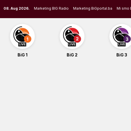
Skip
08. Aug 2026.
Marketing BIG Radio
Marketing BiGportal.ba
Mi smo 
to
content
BiG 1
BiG 2
BiG 3