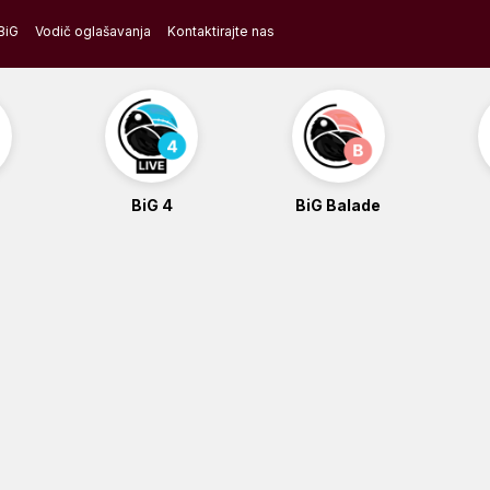
BiG
Vodič oglašavanja
Kontaktirajte nas
BiG 4
BiG Balade