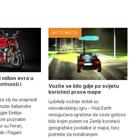
AUTO-MOTO
 milion evra u
ntnosti i
Vozite se bilo gdje po svijetu
koristeći prave mape
 za cilj da unapredi
Ljubitelji vožnje dobili su
utar italijanske
nesvakidašnju igru – Hop.Earth
ije Emilija-
omogućava igračima da voze gotovo
dom poznatim
bilo kojim putem na Zemlji koristeći
 su Ferari,
geografske podatke iz mapa, bez
ti i Pagani
potrebe za instaliranjem