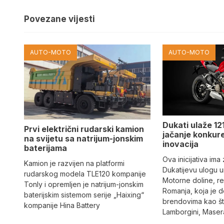
Povezane vijesti
AUTO-MOTO
AUTO-MOTO
Dukati ulaže 121
Prvi električni rudarski kamion
jačanje konkure
na svijetu sa natrijum-jonskim
inovacija
baterijama
Ova inicijativa ima
Kamion je razvijen na platformi
Dukatijevu ulogu un
rudarskog modela TLE120 kompanije
Motorne doline, reg
Tonly i opremljen je natrijum-jonskim
Romanja, koja je 
baterijskim sistemom serije „Haixing“
brendovima kao što
kompanije Hina Battery
Lamborgini, Masera