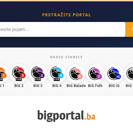
PRETRAŽITE PORTAL
ch
RADIO STANICE
G 1
BiG 2
BiG 3
BiG 4
BiG Balade
BiG Folk
BiG iG
BiG