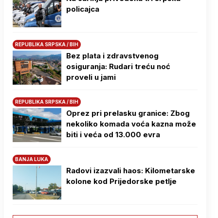
policajca
REPUBLIKA SRPSKA / BIH
Bez plata i zdravstvenog
osiguranja: Rudari treću noć
proveli u jami
REPUBLIKA SRPSKA / BIH
Oprez pri prelasku granice: Zbog
nekoliko komada voća kazna može
biti i veća od 13.000 evra
BANJA LUKA
Radovi izazvali haos: Kilometarske
kolone kod Prijedorske petlje