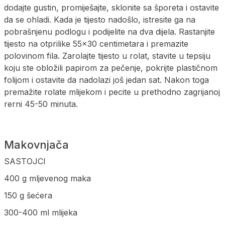
dodajte gustin, promiješajte, sklonite sa šporeta i ostavite
da se ohladi. Kada je tijesto nadošlo, istresite ga na
pobrašnjenu podlogu i podijelite na dva dijela. Rastanjite
tijesto na otprilike 55×30 centimetara i premazite
polovinom fila. Zarolajte tijesto u rolat, stavite u tepsiju
koju ste obložili papirom za pečenje, pokrijte plastičnom
folijom i ostavite da nadolazi još jedan sat. Nakon toga
premažite rolate mlijekom i pecite u prethodno zagrijanoj
rerni 45-50 minuta.
Makovnjača
SASTOJCI
400 g mljevenog maka
150 g šećera
300-400 ml mlijeka