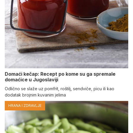
Domaći kečap: Recept po kome su ga spremale
domaćice u Jugoslaviji
Odlično se slaže uz pomfrit, roštilj, sendviče, picu ili kao
dodatak brojnim kuvanim jelima
HRANA I ZDRAVLJE