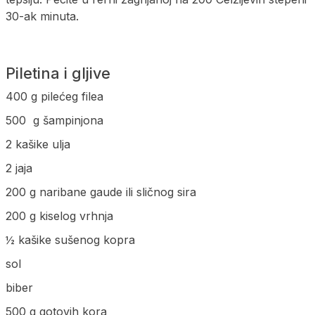
30-ak minuta.
Piletina i gljive
400 g pilećeg filea
500 g šampinjona
2 kašike ulja
2 jaja
200 g naribane gaude ili sličnog sira
200 g kiselog vrhnja
½ kašike sušenog kopra
sol
biber
500 g gotovih kora