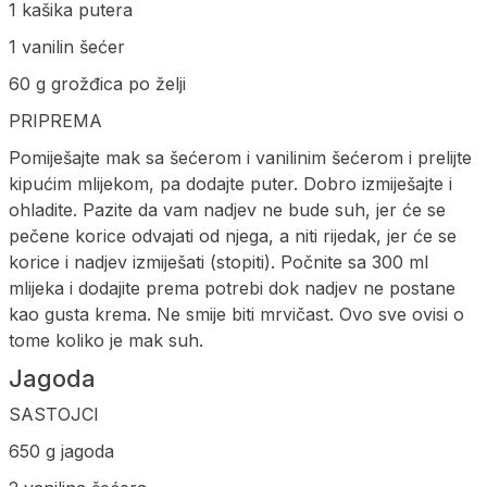
1 kašika putera
1 vanilin šećer
60 g grožđica po želji
PRIPREMA
Pomiješajte mak sa šećerom i vanilinim šećerom i prelijte
kipućim mlijekom, pa dodajte puter. Dobro izmiješajte i
ohladite. Pazite da vam nadjev ne bude suh, jer će se
pečene korice odvajati od njega, a niti rijedak, jer će se
korice i nadjev izmiješati (stopiti). Počnite sa 300 ml
mlijeka i dodajite prema potrebi dok nadjev ne postane
kao gusta krema. Ne smije biti mrvičast. Ovo sve ovisi o
tome koliko je mak suh.
Jagoda
SASTOJCI
650 g jagoda