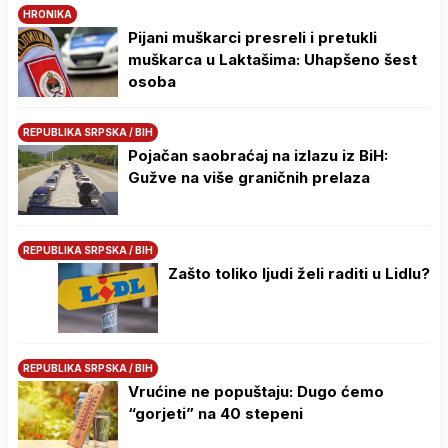
HRONIKA
Pijani muškarci presreli i pretukli
muškarca u Laktašima: Uhapšeno šest
osoba
REPUBLIKA SRPSKA / BIH
Pojačan saobraćaj na izlazu iz BiH:
Gužve na više graničnih prelaza
REPUBLIKA SRPSKA / BIH
Zašto toliko ljudi želi raditi u Lidlu?
REPUBLIKA SRPSKA / BIH
Vrućine ne popuštaju: Dugo ćemo
“gorjeti” na 40 stepeni