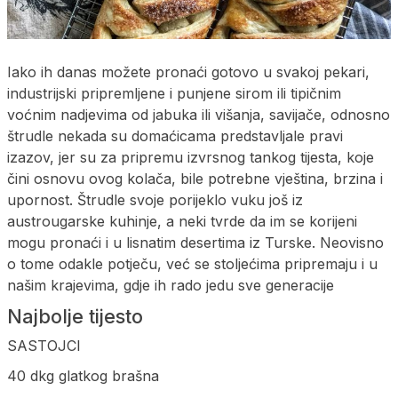
Iako ih danas možete pronaći gotovo u svakoj pekari,
industrijski pripremljene i punjene sirom ili tipičnim
voćnim nadjevima od jabuka ili višanja, savijače, odnosno
štrudle nekada su domaćicama predstavljale pravi
izazov, jer su za pripremu izvrsnog tankog tijesta, koje
čini osnovu ovog kolača, bile potrebne vještina, brzina i
upornost. Štrudle svoje porijeklo vuku još iz
austrougarske kuhinje, a neki tvrde da im se korijeni
mogu pronaći i u lisnatim desertima iz Turske. Neovisno
o tome odakle potječu, već se stoljećima pripremaju i u
našim krajevima, gdje ih rado jedu sve generacije
Najbolje tijesto
SASTOJCI
40 dkg glatkog brašna