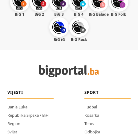
BiG 1
BiG 2
BiG 3
BiG 4
BiG Balade
BiG Folk
BiG iG
BiG Rock
VIJESTI
SPORT
Banja Luka
Fudbal
Republika Srpska / BiH
Košarka
Region
Tenis
Svijet
Odbojka