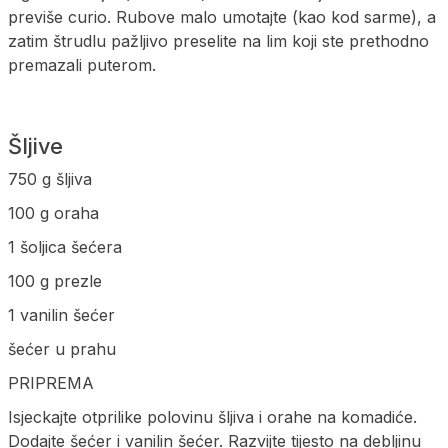
previše curio. Rubove malo umotajte (kao kod sarme), a
zatim štrudlu pažljivo preselite na lim koji ste prethodno
premazali puterom.
Šljive
750 g šljiva
100 g oraha
1 šoljica šećera
100 g prezle
1 vanilin šećer
šećer u prahu
PRIPREMA
Isjeckajte otprilike polovinu šljiva i orahe na komadiće.
Dodajte šećer i vanilin šećer. Razvijte tijesto na debljinu