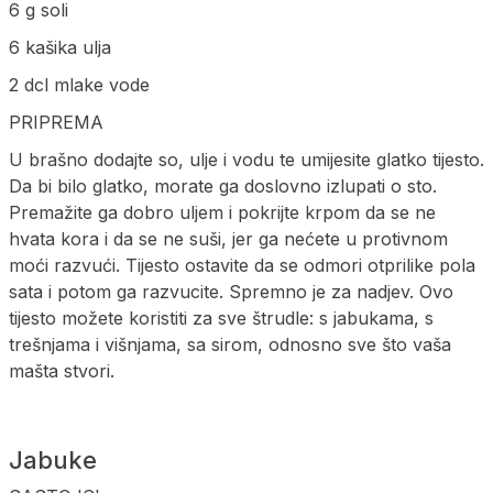
6 g soli
6 kašika ulja
2 dcl mlake vode
PRIPREMA
U brašno dodajte so, ulje i vodu te umijesite glatko tijesto.
Da bi bilo glatko, morate ga doslovno izlupati o sto.
Premažite ga dobro uljem i pokrijte krpom da se ne
hvata kora i da se ne suši, jer ga nećete u protivnom
moći razvući. Tijesto ostavite da se odmori otprilike pola
sata i potom ga razvucite. Spremno je za nadjev. Ovo
tijesto možete koristiti za sve štrudle: s jabukama, s
trešnjama i višnjama, sa sirom, odnosno sve što vaša
mašta stvori.
Jabuke