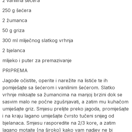
2 vanilina šećera
250 g šećera
2 žumanca
50 g griza
300 ml mliječnog slatkog vrhnja
2 bjelanca
mlijeko i puter za premazivanje
PRIPREMA
Jagode očistite, operite i narežite na listiće te ih
pomiješajte sa šećerom i vanilinim šećerom. Slatko
vrhnje miksajte sa žumancima na manjoj brzini dok se
sasvim malo ne počne zgušnjavati, a zatim mu kuhačom
umiješajte griz. Smjesu prelijte preko jagoda, promiješajte
i na kraju lagano umiješajte čvrsto tučeni snijeg od
bjelanaca. Smjesu rasporedite na 2/3 kore, a zatim
lagano motajte (na široko) kako vam nadjev ne bi