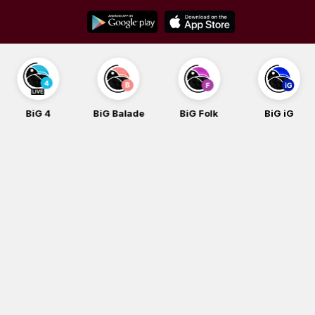
Skip
to
content
BiG 4
BiG Balade
BiG Folk
BiG iG