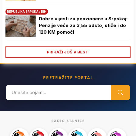
REPUBLIKA SRPSKA / BIH
Dobre vijesti za penzionere u Srpskoj:
Penzije veće za 3,55 odsto, stiže i do
120 KM pomoći
PRIKAŽI JOŠ VIJESTI
PRETRAŽITE PORTAL
Search
for:
RADIO STANICE