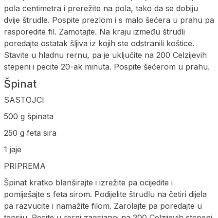
pola centimetra i prerežite na pola, tako da se dobiju
dvije štrudle. Pospite prezlom i s malo šećera u prahu pa
rasporedite fil. Zamotajte. Na kraju između štrudli
poredajte ostatak šljiva iz kojih ste odstranili koštice.
Stavite u hladnu rernu, pa je uključite na 200 Celzijevih
stepeni i pecite 20-ak minuta. Pospite šećerom u prahu.
Špinat
SASTOJCI
500 g špinata
250 g feta sira
1 jaje
PRIPREMA
Špinat kratko blanširajte i izrežite pa ocijedite i
pomiješajte s feta sirom. Podijelite štrudlu na četiri dijela
pa razvucite i namažite filom. Zarolajte pa poredajte u
tepsiju. Pecite u rerni zagrijanoj na 200 Celzijevih stepeni