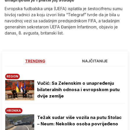
Evropska fudbalska unija (UEFA) isplatila je šestocifrenu sumu
bivšoj radnici za koju izvori lista “Telegraf” tvrde da je bila u
navodnoj vezi sa sadašnjim predsjednikom FIFA, a tadašnjim
generalnim sekretarom UEFA Đanijem Infantinom, objavio je
danas, 8. avgusta, britanski list.
TRENDING
NAJČITANIJE
REGION
Vučić: Sa Zelenskim o unapređenju
bilateralnih odnosa i evropskom putu
dvije zemlje
HRONIKA
Težak sudar više vozila na putu Stolac
– Neum: Nekoliko osoba povrijeđeno