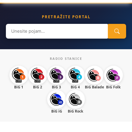
PRETRAŽITE PORTAL
Search
for:
RADIO STANICE
BiG 1
BiG 2
BiG 3
BiG 4
BiG Balade
BiG Folk
BiG iG
BiG Rock