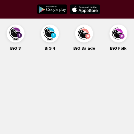
Skip
to
content
BiG 4
BiG Balade
BiG Folk
BiG iG