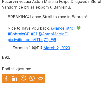
Rezervni vozači Aston Martina Felipe Drugovič i Stofel
Vandorn će biti sa ekipom u Bahreinu.
BREAKING: Lance Stroll to race in Bahrain!
Nice to have you back,
@lance_stroll
#BahrainGP
#F1
@AstonMartinF1
pic.twitter.com/ITKq7TpEj6
— Formula 1 (@F1)
March 2, 2023
B92.
Podijeli vijest na: