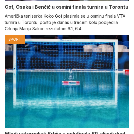
Gof, Osaka i Benčić u osmini finala turnira u Torontu
Američka teniserka Koko Gof plasirala se u osminu finala VTA
turnira u Torontu, pošto je danas u trećem kolu pobijedila
Grkinju Mariju Sakari rezultatom 6:1, 6:4.
SPORT
Mladi vaterpolisti Srbije u polufinalu SP, slijedi duel