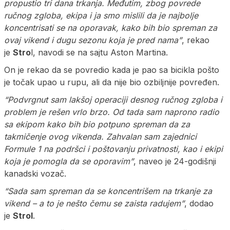
propustio tri dana trkanja. Međutim, zbog povrede
ručnog zgloba, ekipa i ja smo mislili da je najbolje
koncentrisati se na oporavak, kako bih bio spreman za
ovaj vikend i dugu sezonu koja je pred nama”
, rekao
je
Stro
l, navodi se na sajtu Aston Martina.
On je rekao da se povredio kada je pao sa bicikla pošto
je točak upao u rupu, ali da nije bio ozbiljnije povređen.
“Podvrgnut sam lakšoj operaciji desnog ručnog zgloba i
problem je rešen vrlo brzo. Od tada sam naprono radio
sa ekipom kako bih bio potpuno spreman da za
takmičenje ovog vikenda. Zahvalan sam zajednici
Formule 1 na podršci i poštovanju privatnosti, kao i ekipi
koja je pomogla da se oporavim”
, naveo je 24-godišnji
kanadski vozač.
“Sada sam spreman da se koncentrišem na trkanje za
vikend – a to je nešto čemu se zaista radujem”
, dodao
je
Strol
.