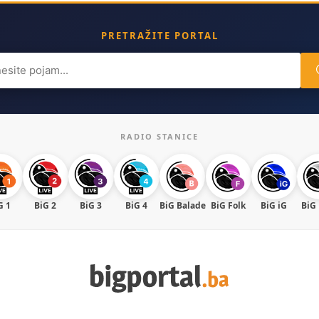
PRETRAŽITE PORTAL
ch
RADIO STANICE
G 1
BiG 2
BiG 3
BiG 4
BiG Balade
BiG Folk
BiG iG
BiG