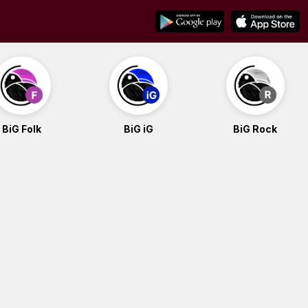
BiG Folk
BiG iG
BiG Rock