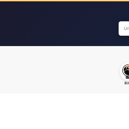
Sear
for:
Bi