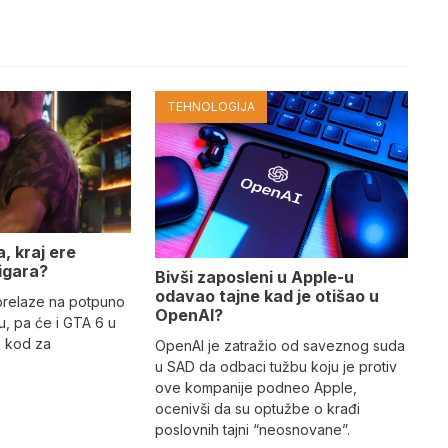
TEHNOLOGIJA
, kraj ere
 igara?
Bivši zaposleni u Apple-u
odavao tajne kad je otišao u
prelaze na potpuno
OpenAI?
ju, pa će i GTA 6 u
o kod za
OpenAI je zatražio od saveznog suda
u SAD da odbaci tužbu koju je protiv
ove kompanije podneo Apple,
ocenivši da su optužbe o krađi
poslovnih tajni “neosnovane”.