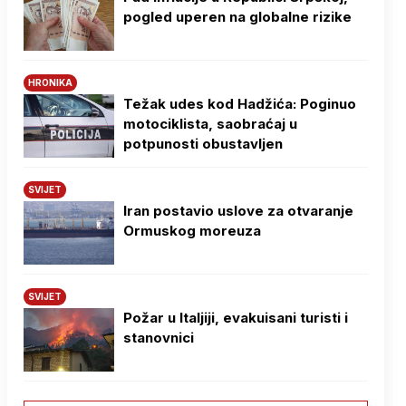
pogled uperen na globalne rizike
HRONIKA
Težak udes kod Hadžića: Poginuo
motociklista, saobraćaj u
potpunosti obustavljen
SVIJET
Iran postavio uslove za otvaranje
Ormuskog moreuza
SVIJET
Požar u Italjiji, evakuisani turisti i
stanovnici