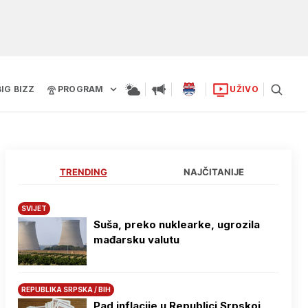
BIG BIZZ
PROGRAM
UŽIVO
TRENDING
NAJČITANIJE
SVIJET
Suša, preko nuklearke, ugrozila
mađarsku valutu
REPUBLIKA SRPSKA / BIH
Pad inflacije u Republici Srpskoj,