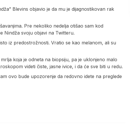
ndža” Blevins objavio je da mu je dijagnostikovan rak
ešavanjima. Pre nekoliko nedelja otišao sam kod
 Nindža svoju objavi na Twitteru.
sto iz predostrožnosti. Vratio se kao melanom, ali su
mrlja koja je odneta na biopsiju, pa je uklonjeno malo
opom videti čiste, jasne ivice, i da će sve biti u redu.
a vam ovo bude upozorenje da redovno idete na preglede