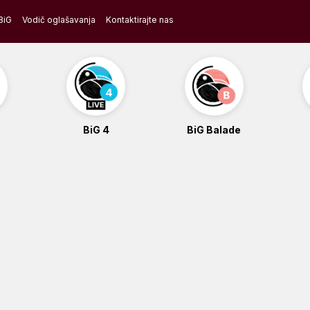
BiG
Vodič oglašavanja
Kontaktirajte nas
BiG 4
BiG Balade