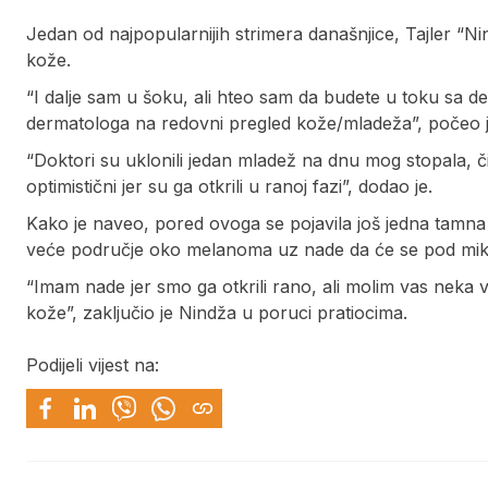
Jedan od najpopularnijih strimera današnjice, Tajler “Ni
kože.
“I dalje sam u šoku, ali hteo sam da budete u toku sa d
dermatologa na redovni pregled kože/mladeža”, počeo je
“Doktori su uklonili jedan mladež na dnu mog stopala, či
optimistični jer su ga otkrili u ranoj fazi”, dodao je.
Kako je naveo, pored ovoga se pojavila još jedna tamna 
veće područje oko melanoma uz nade da će se pod mikrosk
“Imam nade jer smo ga otkrili rano, ali molim vas nek
kože”, zaključio je Nindža u poruci pratiocima.
Podijeli vijest na: