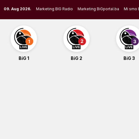
Skip
09. Aug 2026.
Marketing BIG Radio
Marketing BiGportal.ba
Mi smo 
to
content
BiG 1
BiG 2
BiG 3