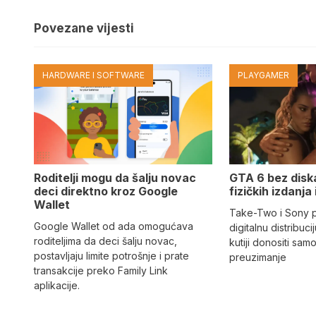
Povezane vijesti
HARDWARE I SOFTWARE
PLAYGAMER
Roditelji mogu da šalju novac
GTA 6 bez diska
deci direktno kroz Google
fizičkih izdanja
Wallet
Take-Two i Sony 
Google Wallet od ada omogućava
digitalnu distribuci
roditeljima da deci šalju novac,
kutiji donositi sam
postavljaju limite potrošnje i prate
preuzimanje
transakcije preko Family Link
aplikacije.