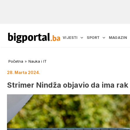
VIJESTI
SPORT
MAGAZIN
Početna
»
Nauka i IT
28. Marta 2024.
Strimer Nindža objavio da ima rak