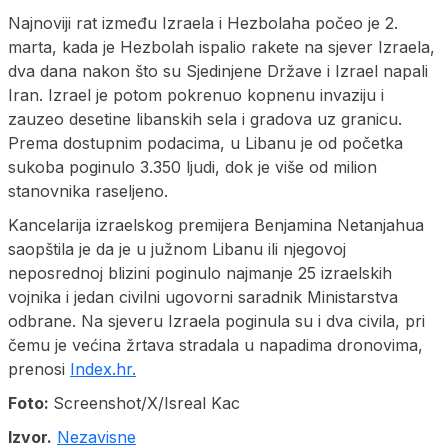
Najnoviji rat između Izraela i Hezbolaha počeo je 2.
marta, kada je Hezbolah ispalio rakete na sjever Izraela,
dva dana nakon što su Sjedinjene Države i Izrael napali
Iran. Izrael je potom pokrenuo kopnenu invaziju i
zauzeo desetine libanskih sela i gradova uz granicu.
Prema dostupnim podacima, u Libanu je od početka
sukoba poginulo 3.350 ljudi, dok je više od milion
stanovnika raseljeno.
Kancelarija izraelskog premijera Benjamina Netanjahua
saopštila je da je u južnom Libanu ili njegovoj
neposrednoj blizini poginulo najmanje 25 izraelskih
vojnika i jedan civilni ugovorni saradnik Ministarstva
odbrane. Na sjeveru Izraela poginula su i dva civila, pri
čemu je većina žrtava stradala u napadima dronovima,
prenosi
Index.hr.
Foto:
Screenshot/X/Isreal Kac
Izvor.
Nezavisne