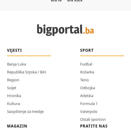
BiG iG
BiG Rock
VIJESTI
SPORT
Banja Luka
Fudbal
Republika Srpska / BiH
Košarka
Region
Tenis
Svijet
Odbojka
Hronika
Atletika
Kultura
Formula 1
Saopštenje za medije
Vaterpolo
Ostali sportovi
MAGAZIN
PRATITE NAS