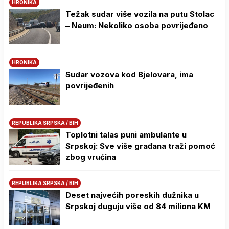
HRONIKA
Težak sudar više vozila na putu Stolac
– Neum: Nekoliko osoba povrijeđeno
HRONIKA
Sudar vozova kod Bjelovara, ima
povrijeđenih
REPUBLIKA SRPSKA / BIH
Toplotni talas puni ambulante u
Srpskoj: Sve više građana traži pomoć
zbog vrućina
REPUBLIKA SRPSKA / BIH
Deset najvećih poreskih dužnika u
Srpskoj duguju više od 84 miliona KM