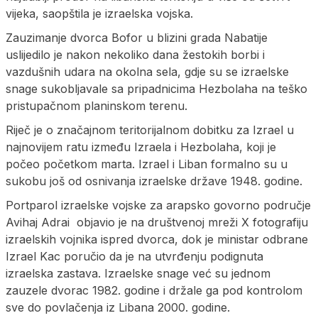
vijeka, saopštila je izraelska vojska.
Zauzimanje dvorca Bofor u blizini grada Nabatije
uslijedilo je nakon nekoliko dana žestokih borbi i
vazdušnih udara na okolna sela, gdje su se izraelske
snage sukobljavale sa pripadnicima Hezbolaha na teško
pristupačnom planinskom terenu.
Riječ je o značajnom teritorijalnom dobitku za Izrael u
najnovijem ratu između Izraela i Hezbolaha, koji je
počeo početkom marta. Izrael i Liban formalno su u
sukobu još od osnivanja izraelske države 1948. godine.
Portparol izraelske vojske za arapsko govorno područje
Avihaj Adrai objavio je na društvenoj mreži X fotografiju
izraelskih vojnika ispred dvorca, dok je ministar odbrane
Izrael Kac poručio da je na utvrđenju podignuta
izraelska zastava. Izraelske snage već su jednom
zauzele dvorac 1982. godine i držale ga pod kontrolom
sve do povlačenja iz Libana 2000. godine.