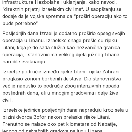
infrastrukture Hezbolaha i uklanjanja, kako navodi,
“direktnih prijetnji izraelskim civilima“. U saopštenju se
dodaje da je vojska spremna da “proširi operaciju ako to
bude potrebno“.
Posljednjih dana Izrael je dodatno proširio opseg svojih
operacija u Libanu. Izraelske snage prešle su rijeku
Litani, koja je do sada služila kao nezvanična granica
operacija, i stanovnicima velikog dijela južnog Libana
naredile evakuaciju.
Izrael je područje između rijeke Litani i rijeke Zahrani
proglasio zonom borbenih dejstava. Dio stanovništva
već je napustio to područje zbog intenzivnih napada
posljednjih dana, ali u mnogim gradovima i dalje žive
civili.
Izraelske jedinice posljednjih dana napreduju kroz sela u
blizini dvorca Bofor nakon prelaska rijeke Litani.
Trenutno se nalaze oko pet kilometara od Nabatije,
jednog od najvažnijih gradova na jugu Libana.