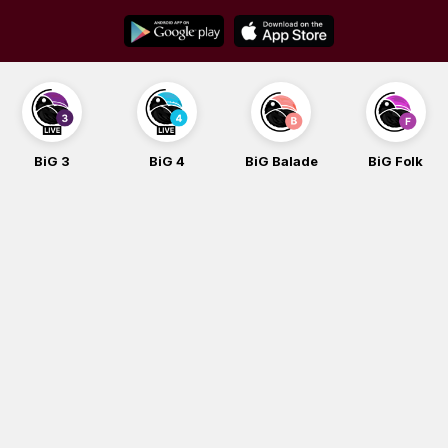
Skip
to
content
BiG 3
BiG 4
BiG Balade
BiG Folk