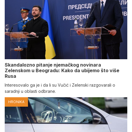
Skandalozno pitanje njemačkog novinara
Zelenskom u Beogradu: Kako da ubijemo što više
Rusa
Interesovalo ga je i da li su Vučić i Zelenski razgovarali o
saradnji u oblasti odbrane.
HRONIKA