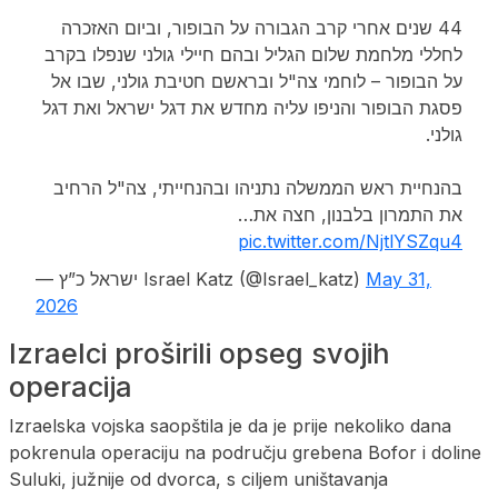
44 שנים אחרי קרב הגבורה על הבופור, וביום האזכרה
לחללי מלחמת שלום הגליל ובהם חיילי גולני שנפלו בקרב
על הבופור – לוחמי צה"ל ובראשם חטיבת גולני, שבו אל
פסגת הבופור והניפו עליה מחדש את דגל ישראל ואת דגל
גולני.
בהנחיית ראש הממשלה נתניהו ובהנחייתי, צה"ל הרחיב
את התמרון בלבנון, חצה את…
pic.twitter.com/NjtlYSZqu4
— ישראל כ”ץ Israel Katz (@Israel_katz)
May 31,
2026
Izraelci proširili opseg svojih
operacija
Izraelska vojska saopštila je da je prije nekoliko dana
pokrenula operaciju na području grebena Bofor i doline
Suluki, južnije od dvorca, s ciljem uništavanja