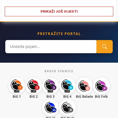
PRIKAŽI JOŠ VIJESTI
PRETRAŽITE PORTAL
Search
for:
RADIO STANICE
BiG 1
BiG 2
BiG 3
BiG 4
BiG Balade
BiG Folk