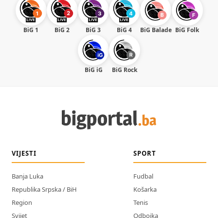
BiG 1
BiG 2
BiG 3
BiG 4
BiG Balade
BiG Folk
BiG iG
BiG Rock
VIJESTI
SPORT
Banja Luka
Fudbal
Republika Srpska / BiH
Košarka
Region
Tenis
Svijet
Odbojka