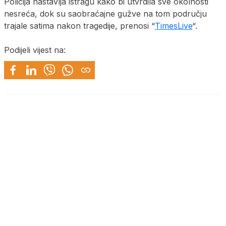
Policija nastavlja istragu kako bi utvrdila sve okolnosti
nesreća, dok su saobraćajne gužve na tom području
trajale satima nakon tragedije, prenosi “
TimesLive
“.
Podijeli vijest na: