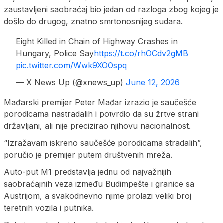
zaustavljeni saobraćaj bio jedan od razloga zbog kojeg je
došlo do drugog, znatno smrtonosnijeg sudara.
Eight Killed in Chain of Highway Crashes in
Hungary, Police Say
https://t.co/rhOCdv2gMB
pic.twitter.com/Wwk9XOOspq
— X News Up (@xnews_up)
June 12, 2026
Mađarski premijer Peter Mađar izrazio je saučešće
porodicama nastradalih i potvrdio da su žrtve strani
državljani, ali nije precizirao njihovu nacionalnost.
“Izražavam iskreno saučešće porodicama stradalih”,
poručio je premijer putem društvenih mreža.
Auto-put M1 predstavlja jednu od najvažnijih
saobraćajnih veza između Budimpešte i granice sa
Austrijom, a svakodnevno njime prolazi veliki broj
teretnih vozila i putnika.