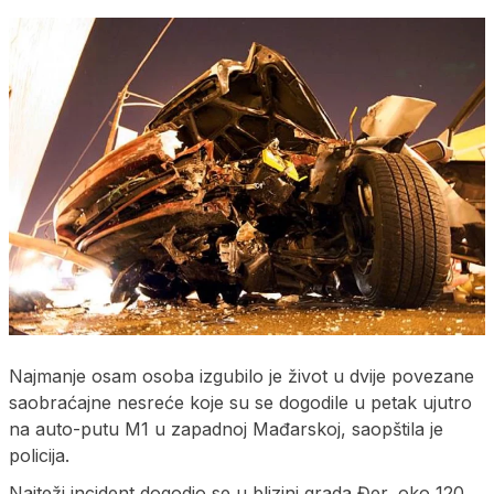
Najmanje osam osoba izgubilo je život u dvije povezane
saobraćajne nesreće koje su se dogodile u petak ujutro
na auto-putu M1 u zapadnoj Mađarskoj, saopštila je
policija.
Najteži incident dogodio se u blizini grada Đer, oko 120