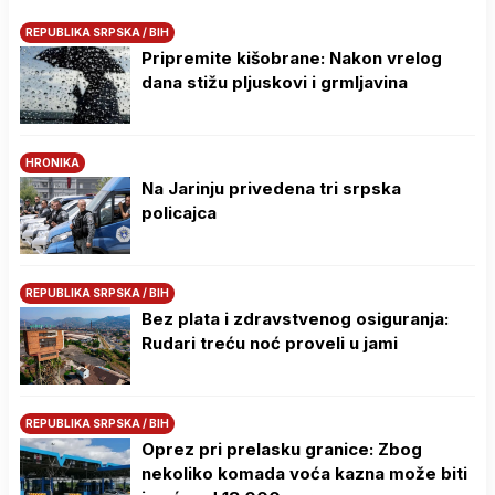
REPUBLIKA SRPSKA / BIH
Pripremite kišobrane: Nakon vrelog
dana stižu pljuskovi i grmljavina
HRONIKA
Na Јarinju privedena tri srpska
policajca
REPUBLIKA SRPSKA / BIH
Bez plata i zdravstvenog osiguranja:
Rudari treću noć proveli u jami
REPUBLIKA SRPSKA / BIH
Oprez pri prelasku granice: Zbog
nekoliko komada voća kazna može biti