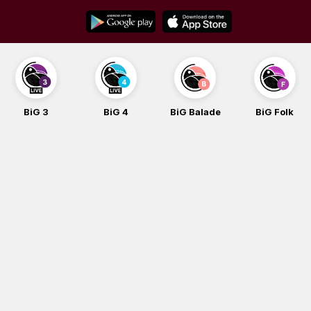
Skip
to
content
BiG 3
BiG 4
BiG Balade
BiG Folk