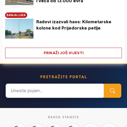
i veća od 13.000 evra
BANJA LUKA
Radovi izazvali haos: Kilometarske
kolone kod Prijedorske petlje
PRIKAŽI JOŠ VIJESTI
PRETRAŽITE PORTAL
Search
for:
RADIO STANICE