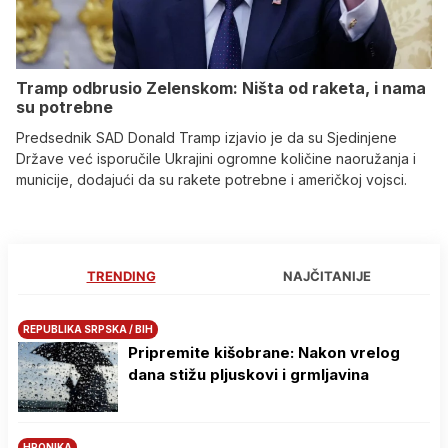
Tramp odbrusio Zelenskom: Ništa od raketa, i nama
su potrebne
Predsednik SAD Donald Tramp izjavio je da su Sjedinjene
Države već isporučile Ukrajini ogromne količine naoružanja i
municije, dodajući da su rakete potrebne i američkoj vojsci.
TRENDING
NAJČITANIJE
REPUBLIKA SRPSKA / BIH
Pripremite kišobrane: Nakon vrelog
dana stižu pljuskovi i grmljavina
HRONIKA