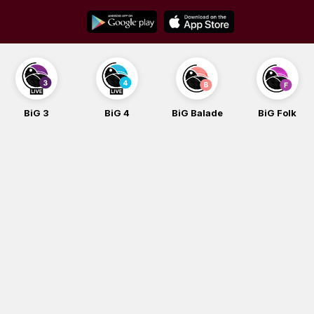
Skip
to
content
BiG 3
BiG 4
BiG Balade
BiG Folk