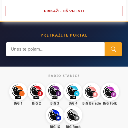
PRIKAŽI JOŠ VIJESTI
PRETRAŽITE PORTAL
Search
for:
RADIO STANICE
BiG 1
BiG 2
BiG 3
BiG 4
BiG Balade
BiG Folk
BiG iG
BiG Rock