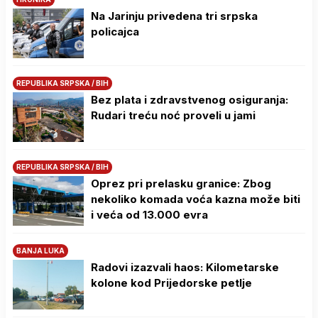
Na Јarinju privedena tri srpska
policajca
REPUBLIKA SRPSKA / BIH
Bez plata i zdravstvenog osiguranja:
Rudari treću noć proveli u jami
REPUBLIKA SRPSKA / BIH
Oprez pri prelasku granice: Zbog
nekoliko komada voća kazna može biti
i veća od 13.000 evra
BANJA LUKA
Radovi izazvali haos: Kilometarske
kolone kod Prijedorske petlje