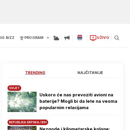
BIG BIZZ
PROGRAM
UŽIVO
TRENDING
NAJČITANIJE
SVIJET
Uskoro će nas prevoziti avioni na
baterije? Mogli bi da lete na veoma
popularnim relacijama
REPUBLIKA SRPSKA / BIH
Nezgode i kilometarske kolone: