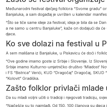
Međunarodni festival dječjeg folklora “Svome gradu” or
Banjaluka, a sam događaj je uvršten u kalendar manifest
“Što se tiče same ideje za festival, ideja je bila da se 
a ne samo u centru Banjaluke”, kaže on dodajući da će u
djece.
Ko sve dolazi na festival u 
A sem mališana iz Banjaluke, u Piskavicu će doći i folklor
“Ove godine imamo goste iz Srbije i Slovenije. Iz Sloven
Srbije imamo Kulturno-umjetničko društvo ‘Mladost’ Nova
i FS “Bistrica” Verići, KUD “Dragočaj” Dragočaj, SKUD 
“Kolovit” Gradiška.
Zašto folklor privlači mlade 
Da su mladi voljni učiti o tradiciji i njegovati tradiciju, s
“Najčešće su to najmlađi. Od 150, 100 članova su djeca i