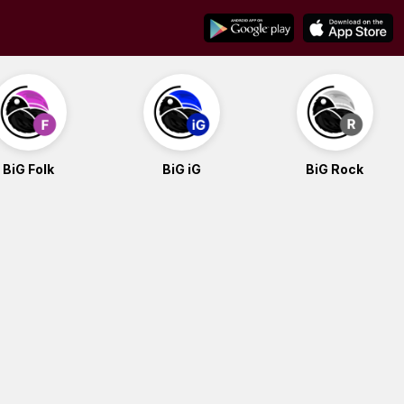
BiG Folk
BiG iG
BiG Rock