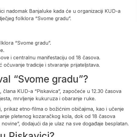
kavici nadomak Banjaluke kada će u organizaciji KUD-a
dječjeg folklora “Svome gradu”.
folklora “Svome gradu”.
e.
sove i centralnu manifestaciju od 18 časova.
očuvanje tradicije i stvaranje prijateljstava.
ival “Svome gradu”?
, člana KUD-a “Piskavica”, započeće u 12.30 časova
ijesta, mrvljenje kukuruza i obaranje ruke.
, prikaz etno-filma o božićnim običajima, kao i učenje
granje pletenog kozaračkog kola, dok od 18 časova
e novine”, dodajući da je ulaz na sve događaje besplatan.
 u Piskavici?