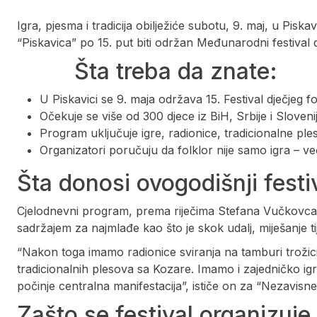
Igra, pjesma i tradicija obilježiće subotu, 9. maj, u Pis
“Piskavica” po 15. put biti održan Međunarodni festival 
Šta treba da znate:
U Piskavici se 9. maja održava 15. Festival dječjeg 
Očekuje se više od 300 djece iz BiH, Srbije i Slovenij
Program uključuje igre, radionice, tradicionalne ple
Organizatori poručuju da folklor nije samo igra – već 
Šta donosi ovogodišnji fest
Cjelodnevni program, prema riječima Stefana Vučkovca
sadržajem za najmlađe kao što je skok udalj, miješanje t
“Nakon toga imamo radionice sviranja na tamburi trožici
tradicionalnih plesova sa Kozare. Imamo i zajedničko i
počinje centralna manifestacija”, ističe on za “Nezavisn
Zašto se festival organizuje