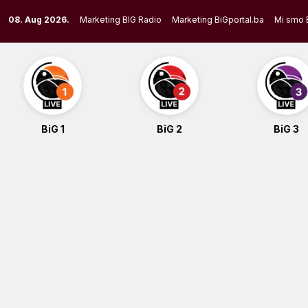
Skip
08. Aug 2026.
Marketing BIG Radio
Marketing BiGportal.ba
Mi smo 
to
content
BiG 1
BiG 2
BiG 3