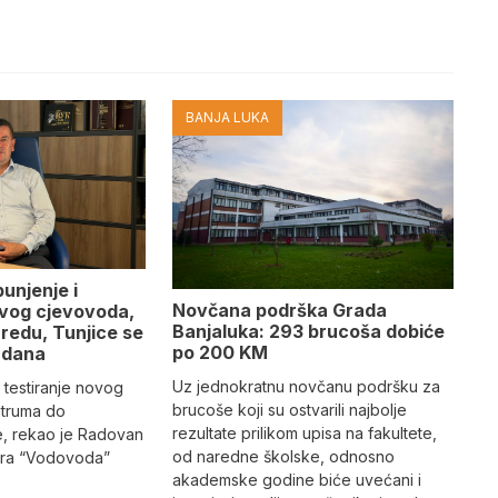
BANJA LUKA
punjenje i
Novčana podrška Grada
ovog cjevovoda,
Banjaluka: 293 brucoša dobiće
redu, Tunjice se
po 200 KM
 dana
Uz jednokratnu novčanu podršku za
 testiranje novog
brucoše koji su ostvarili najbolje
truma do
rezultate prilikom upisa na fakultete,
e, rekao je Radovan
od naredne školske, odnosno
tora “Vodovoda”
akademske godine biće uvećani i