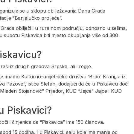
ganizuje se u sklopu obilježavanja Dana Grada
acije “Banjalučko proljeće”.
Dan Grada obilježi i u ruralnom području, odnosno u selima,
 subotu Piskavica biti mjesto okupljanja više od 300
Piskavicu?
aši iz drugih gradova Srpske, ali i regije.
ije imamo Kulturno-umjetničko društvo ‘Brdo’ Kranj, a iz
 Pazova”, ističe Stefan, dodajući da će u Piskavicu doći
“Mladen Stojanović” Prijedor, KUD “Jajce” Jajce i KUD
u Piskavici?
vjedoči i činjenica da “Piskavica” ima 150 članova.
spod 15 godina. I u Piskavici, selu koje ima manje od