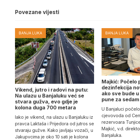
Povezane vijesti
BANJA LUKA
BANJA LUKA
Majkić: Počelo 
dezinfekcija n
Vikend, jutro i radovi na putu:
ako sve bude u 
Na ulazu u Banjaluku već se
pune za sedam
stvara gužva, evo gdje je
kolona duga 700 metara
U Banjaluci počelo
cjevovoda od Cen
Iako je vikend, na ulazu u Banjaluku iz
rezervoara Tunjic
pravca Laktaša i Prijedora od jutros se
Majkić, v.d. direk
stvaraju gužve. Kako javljaju vozači, u
Banjaluka.
Jakupvcima je oko 10 sati je kolona