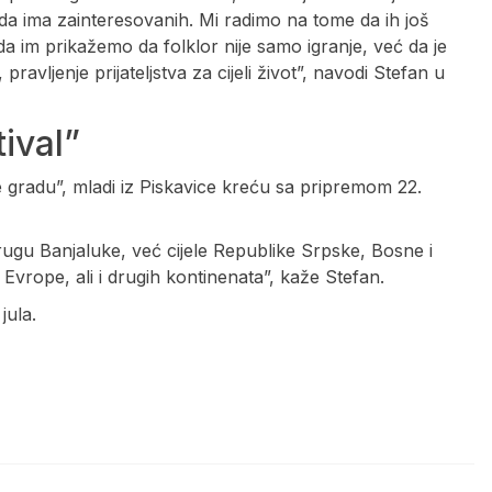
i da ima zainteresovanih. Mi radimo na tome da ih još
da im prikažemo da folklor nije samo igranje, već da je
pravljenje prijateljstva za cijeli život”, navodi Stefan u
ival”
gradu”, mladi iz Piskavice kreću sa pripremom 22.
krugu Banjaluke, već cijele Republike Srpske, Bosne i
Evrope, ali i drugih kontinenata”, kaže Stefan.
jula.