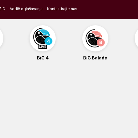
BiG
Vodič oglašavanja
Kontaktirajte nas
BiG 4
BiG Balade