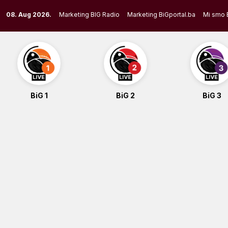
Skip
08. Aug 2026.
Marketing BIG Radio
Marketing BiGportal.ba
Mi smo 
to
content
BiG 1
BiG 2
BiG 3