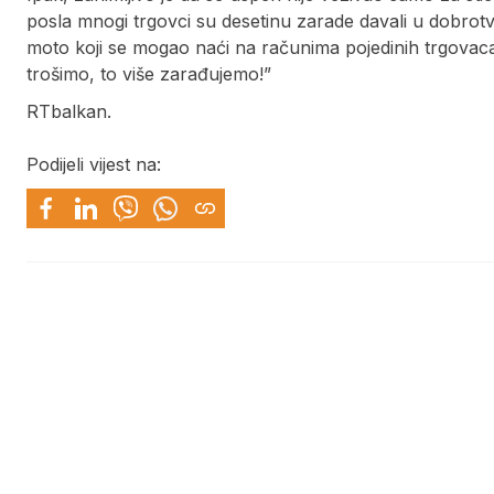
posla mnogi trgovci su desetinu zarade davali u dobrotvorn
moto koji se mogao naći na računima pojedinih trgovaca
trošimo, to više zarađujemo!”
RTbalkan.
Podijeli vijest na: