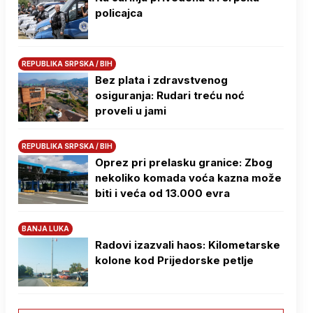
policajca
REPUBLIKA SRPSKA / BIH
Bez plata i zdravstvenog
osiguranja: Rudari treću noć
proveli u jami
REPUBLIKA SRPSKA / BIH
Oprez pri prelasku granice: Zbog
nekoliko komada voća kazna može
biti i veća od 13.000 evra
BANJA LUKA
Radovi izazvali haos: Kilometarske
kolone kod Prijedorske petlje