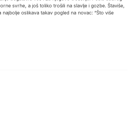
e svrhe, a još toliko trošili na slavlje i gozbe. Štaviše,
 najbolje oslikava takav pogled na novac: “Što više