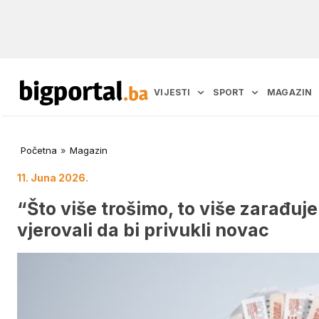
VIJESTI
SPORT
MAGAZIN
Početna
»
Magazin
11. Juna 2026.
“Što više trošimo, to više zarađuje
vjerovali da bi privukli novac