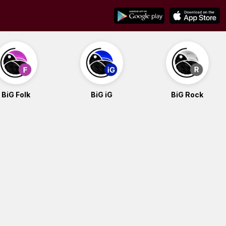
BiG Folk
BiG iG
BiG Rock