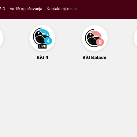
BiG
Vodič oglašavanja
Kontaktirajte nas
BiG 4
BiG Balade