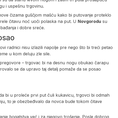
agu i uspešnu trgovinu.
onove čizama guščjom mašću kako bi putovanje proteklo
rele čitavu noć uoči polaska na put. U
Novgorodu
su
lobađanja i dobre sreće.
osao
i radnici nisu izlazili napolje pre nego što bi treći petao
eme u kom deluju zle sile.
ne pregovore – trgovac bi na desnu nogu obukao čarapu
erovalo se da upravo taj detalj pomaže da se posao
a bi u proleće prvi put čuli kukavicu, trgovci bi odmah
u, to je obezbeđivalo da novca bude tokom čitave
canje bogatstva već i za njegovo trošenje. Posle dobrog