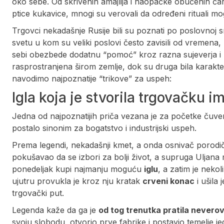
oko sebe. Od skrivenih amajlija i naopačke obučenih č
ptice kukavice, mnogi su verovali da određeni rituali m
Trgovci nekadašnje Rusije bili su poznati po poslovnoj s
svetu u kom su veliki poslovi često zavisili od vremena,
sebi obezbede dodatnu “pomoć” kroz razna sujeverja i 
rasprostranjena širom zemlje, dok su druga bila karakte
navodimo najpoznatije “trikove” za uspeh:
Igla koja je stvorila trgovačku i
Jedna od najpoznatijih priča vezana je za početke čuve
postalo sinonim za bogatstvo i industrijski uspeh.
Prema legendi, nekadašnji kmet, a onda osnivač porodi
pokušavao da se izbori za bolji život, a supruga Uljana
ponedeljak kupi najmanju moguću
iglu
, a zatim je neko
ujutru provukla je kroz nju kratak
crveni konac
i ušila
trgovački put.
Legenda kaže da ga je
od tog trenutka pratila nevero
svoju slobodu, otvorio prve fabrike i postavio temelje jedn