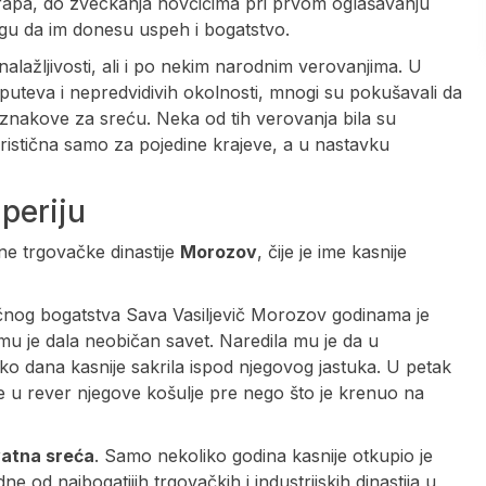
arapa, do zveckanja novčićima pri prvom oglašavanju
ogu da im donesu uspeh i bogatstvo.
nalažljivosti, ali i po nekim narodnim verovanjima. U
 puteva i nepredvidivih okolnosti, mnogi su pokušavali da
znakove za sreću. Neka od tih verovanja bila su
ristična samo za pojedine krajeve, a u nastavku
mperiju
ne trgovačke dinastije
Morozov
, čije je ime kasnije
čnog bogatstva Sava Vasiljevič Morozov godinama je
 mu je dala neobičan savet. Naredila mu je da u
liko dana kasnije sakrila ispod njegovog jastuka. U petak
 je u rever njegove košulje pre nego što je krenuo na
vatna sreća
. Samo nekoliko godina kasnije otkupio je
e od najbogatijih trgovačkih i industrijskih dinastija u