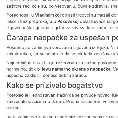
zaštitne reči koje su, po verovanju, čuvale zdravlje, sn
Pored toga, u
Vladimirskoj
oblasti trgovci su mazali đ
lakše i bez prepreka, a u
Pskovskoj
oblasti sveće su go
trgovci puštali goluba ili grlicu iz kaveza kao simbol os
Čarapa naopačke za uspešan p
Posebno su zanimljiva verovanja trgovaca iz Bijska. Njihov
zakukurikao, jer se smatralo da se tek tada završava vr
Najneobičniji ritual bio je rezervisan za važne poslov
normalno, dok bi
levu namerno okrenuo naopačke
. V
uspešno zaključi i donese dobru zaradu.
Kako se prizivalo bogatstvo
Postojao je i jednostavan način da se privuče novac. Kad
zazvečali novčićima u džepu. Prema narodnom verovanj
godine.
Ipak, zanimljivo je da se uspeh nije vezivao samo za sti