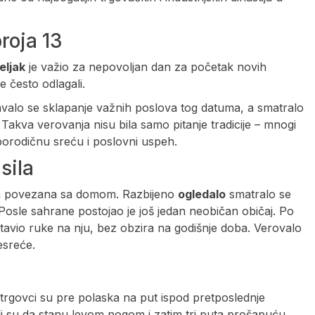
roja 13
eljak
je važio za nepovoljan dan za početak novih
e često odlagali.
gavalo se sklapanje važnih poslova tog datuma, a smatralo
. Takva verovanja nisu bila samo pitanje tradicije – mnogi
 porodičnu sreću i poslovni uspeh.
sila
nja povezana sa domom. Razbijeno
ogledalo
smatralo se
. Posle sahrane postojao je još jedan neobičan običaj. Po
stavio ruke na nju, bez obzira na godišnje doba. Verovalo
esreće.
trgovci su pre polaska na put ispod pretposlednje
ali su da stanu levom nogom i zatim tri puta prošapuću