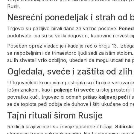
Rusiji.
Nesrećni ponedeljak i strah od b
Trgovci su pažljivo birali dane za važne poslove.
Poned
poduhvata, pa su se veliki dogovori, kupovine i investicij
Poseban oprez vladao je i kada je reč o broju 13. Izbe
se nepoželjnim i da trinaestoro ljudi sedi za istim stolom
su ih shvatali vrlo ozbiljno, ubeđeni da mogu uticati na
Ogledala, sveće i zaštita od zlih 
U trgovačkim krugovima postojala su i brojna verova
lošim znakom, kao i
paljenje tri sveće
u istoj prostoriji
povratku kući, trgovac bi odmah prišao
kaljevoj peći
i 
se da toplota peći odbija zle duhove i štiti ukućane od n
Tajni rituali širom Rusije
Različiti krajevi imali su i svoje posebne običaje.
Sibirski
stepenice trema sakrivali amajliju. Na tu stepenicu mor