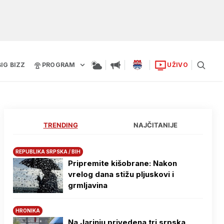
BIG BIZZ
PROGRAM
UŽIVO
TRENDING
NAJČITANIJE
REPUBLIKA SRPSKA / BIH
Pripremite kišobrane: Nakon
vrelog dana stižu pljuskovi i
grmljavina
HRONIKA
Na Јarinju privedena tri srpska