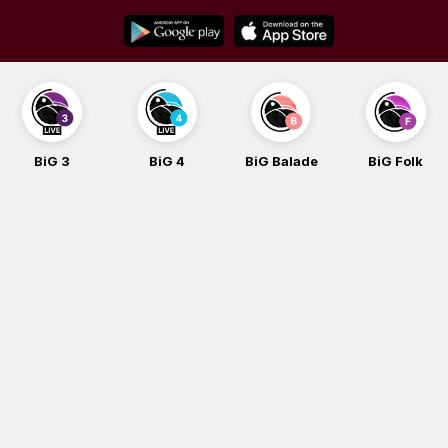
Skip
to
content
BiG 4
BiG Balade
BiG Folk
BiG iG