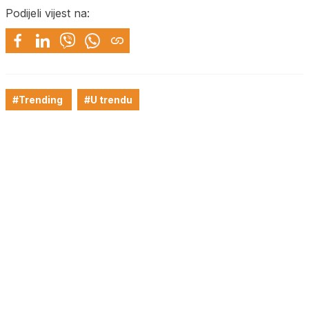
Podijeli vijest na:
#Trending
#U trendu