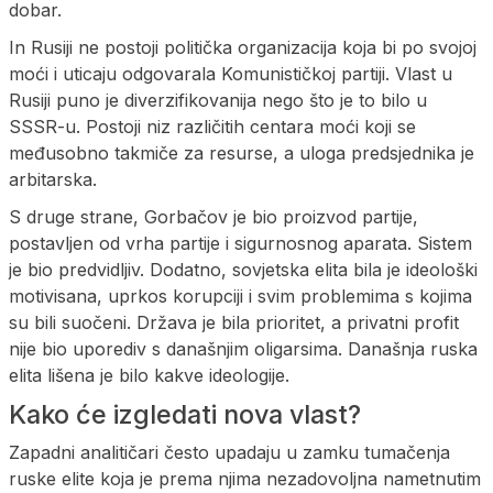
dobar.
In Rusiji ne postoji politička organizacija koja bi po svojoj
moći i uticaju odgovarala Komunističkoj partiji. Vlast u
Rusiji puno je diverzifikovanija nego što je to bilo u
SSSR-u. Postoji niz različitih centara moći koji se
međusobno takmiče za resurse, a uloga predsjednika je
arbitarska.
S druge strane, Gorbačov je bio proizvod partije,
postavljen od vrha partije i sigurnosnog aparata. Sistem
je bio predvidljiv. Dodatno, sovjetska elita bila je ideološki
motivisana, uprkos korupciji i svim problemima s kojima
su bili suočeni. Država je bila prioritet, a privatni profit
nije bio uporediv s današnjim oligarsima. Današnja ruska
elita lišena je bilo kakve ideologije.
Kako će izgledati nova vlast?
Zapadni analitičari često upadaju u zamku tumačenja
ruske elite koja je prema njima nezadovoljna nametnutim