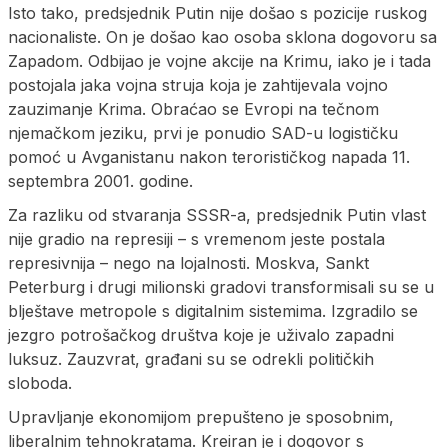
Isto tako, predsjednik Putin nije došao s pozicije ruskog
nacionaliste. On je došao kao osoba sklona dogovoru sa
Zapadom. Odbijao je vojne akcije na Krimu, iako je i tada
postojala jaka vojna struja koja je zahtijevala vojno
zauzimanje Krima. Obraćao se Evropi na tečnom
njemačkom jeziku, prvi je ponudio SAD-u logističku
pomoć u Avganistanu nakon terorističkog napada 11.
septembra 2001. godine.
Za razliku od stvaranja SSSR-a, predsjednik Putin vlast
nije gradio na represiji – s vremenom jeste postala
represivnija – nego na lojalnosti. Moskva, Sankt
Peterburg i drugi milionski gradovi transformisali su se u
blještave metropole s digitalnim sistemima. Izgradilo se
jezgro potrošačkog društva koje je uživalo zapadni
luksuz. Zauzvrat, građani su se odrekli političkih
sloboda.
Upravljanje ekonomijom prepušteno je sposobnim,
liberalnim tehnokratama. Kreiran je i dogovor s