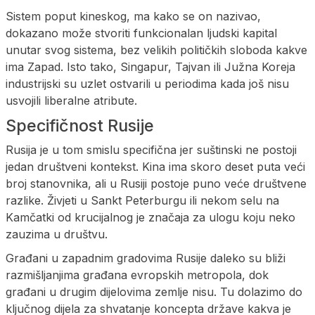
Sistem poput kineskog, ma kako se on nazivao,
dokazano može stvoriti funkcionalan ljudski kapital
unutar svog sistema, bez velikih političkih sloboda kakve
ima Zapad. Isto tako, Singapur, Tajvan ili Južna Koreja
industrijski su uzlet ostvarili u periodima kada još nisu
usvojili liberalne atribute.
Specifičnost Rusije
Rusija je u tom smislu specifična jer suštinski ne postoji
jedan društveni kontekst. Kina ima skoro deset puta veći
broj stanovnika, ali u Rusiji postoje puno veće društvene
razlike. Živjeti u Sankt Peterburgu ili nekom selu na
Kamčatki od krucijalnog je značaja za ulogu koju neko
zauzima u društvu.
Građani u zapadnim gradovima Rusije daleko su bliži
razmišljanjima građana evropskih metropola, dok
građani u drugim dijelovima zemlje nisu. Tu dolazimo do
ključnog dijela za shvatanje koncepta države kakva je