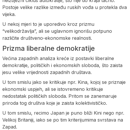
neizbježni ciklus autokratije, što nije do kraja tačno.
Postoje velike razlike između ruskih vođa u protekla dva
vijeka.
U nekoj mjeri to je uporedivo kroz prizmu
“velikodržavlja”, ali se uglavnom ignorišu potpuno
različite društveno-ekonomske realnosti.
Prizma liberalne demokratije
Većina zapadnih analiza kreće iz postavki liberalne
demokratije, političkih i ekonomskih sloboda, što zaista
jesu velike vrijednosti zapadnih društava.
U tom smislu jako se kritikuje npr. Kina, kojoj se priznaje
ekonomski uspjeh, ali se istovremeno kritikuje
nedostatak političkih sloboda. Pritom se zanemaruje
priroda tog društva koje je zaista kolektivističko.
U tom smislu, recimo Japan je puno bliži Kini nego npr.
Velikoj Britaniji, iako se po tim kriterijumima svrstava na
Zapad.