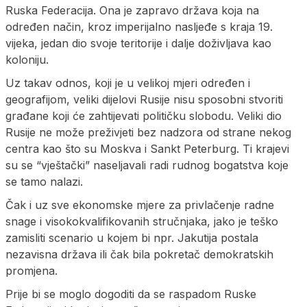
Ruska Federacija. Ona je zapravo država koja na
određen način, kroz imperijalno nasljeđe s kraja 19.
vijeka, jedan dio svoje teritorije i dalje doživljava kao
koloniju.
Uz takav odnos, koji je u velikoj mjeri određen i
geografijom, veliki dijelovi Rusije nisu sposobni stvoriti
građane koji će zahtijevati političku slobodu. Veliki dio
Rusije ne može preživjeti bez nadzora od strane nekog
centra kao što su Moskva i Sankt Peterburg. Ti krajevi
su se “vještački” naseljavali radi rudnog bogatstva koje
se tamo nalazi.
Čak i uz sve ekonomske mjere za privlačenje radne
snage i visokokvalifikovanih stručnjaka, jako je teško
zamisliti scenario u kojem bi npr. Jakutija postala
nezavisna država ili čak bila pokretač demokratskih
promjena.
Prije bi se moglo dogoditi da se raspadom Ruske