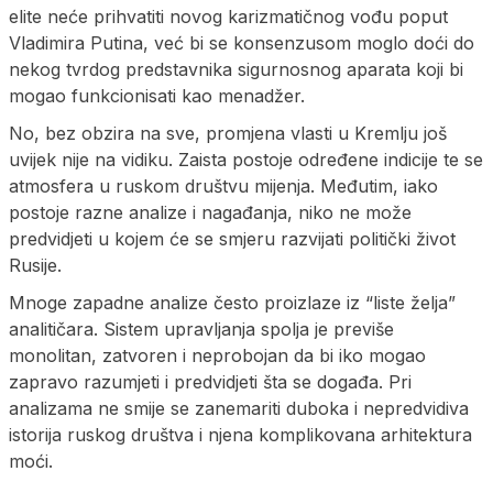
elite neće prihvatiti novog karizmatičnog vođu poput
Vladimira Putina, već bi se konsenzusom moglo doći do
nekog tvrdog predstavnika sigurnosnog aparata koji bi
mogao funkcionisati kao menadžer.
No, bez obzira na sve, promjena vlasti u Kremlju još
uvijek nije na vidiku. Zaista postoje određene indicije te se
atmosfera u ruskom društvu mijenja. Međutim, iako
postoje razne analize i nagađanja, niko ne može
predvidjeti u kojem će se smjeru razvijati politički život
Rusije.
Mnoge zapadne analize često proizlaze iz “liste želja”
analitičara. Sistem upravljanja spolja je previše
monolitan, zatvoren i neprobojan da bi iko mogao
zapravo razumjeti i predvidjeti šta se događa. Pri
analizama ne smije se zanemariti duboka i nepredvidiva
istorija ruskog društva i njena komplikovana arhitektura
moći.