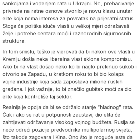
sankcijama i vođenjem rata u Ukrajini. No, prebacivanje
privrede na ratne osnove stvorilo je novu klasu unutar
elite koja nema interesa za povratak na prijeratni status.
Stoga će politika iduće vlasti u velikoj mjeri odražavati
želje i potrebe centara moći i raznorodnih sigurnosnih
struktura.
In tom smislu, teško je vjerovati da bi nakon ove vlasti u
Kremlju došla neka liberalna vlast sklona kompromisu.
Ako bi na vlast došao neko ko bi naglo prekinuo sukob i
otvorio se Zapadu, u kratkom roku to bi bio kolaps
vojne industrije koja sada zapošljava milione ruskih
građana. I još važnije, to bi značilo gubitak moći za dio
elite koja kontroliše taj sektor.
Realnija je opcija da bi se održalo stanje “hladnog” rata.
Čak i ako se rat u potpunosti zaustavi, dio elita će
zahtijevati održavanje visokog vojnog budžeta. Rusija se
neće odreći pozicije predvodnika multipolarnog svijeta,
što takođe zagovara i Kina. Ono što je moguće jeste da