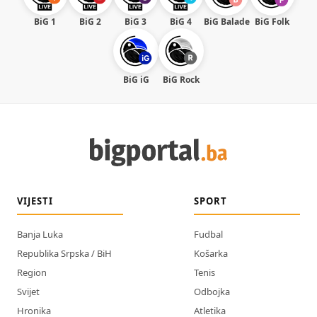
BiG 1
BiG 2
BiG 3
BiG 4
BiG Balade
BiG Folk
BiG iG
BiG Rock
VIJESTI
SPORT
Banja Luka
Fudbal
Republika Srpska / BiH
Košarka
Region
Tenis
Svijet
Odbojka
Hronika
Atletika