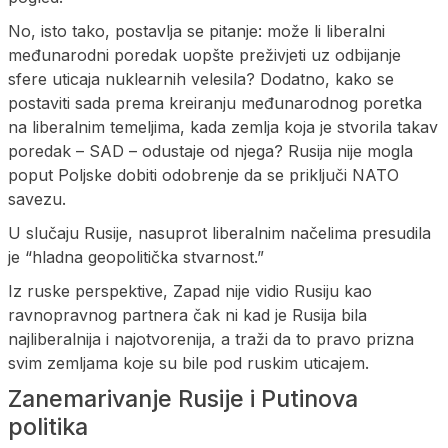
No, isto tako, postavlja se pitanje: može li liberalni
međunarodni poredak uopšte preživjeti uz odbijanje
sfere uticaja nuklearnih velesila? Dodatno, kako se
postaviti sada prema kreiranju međunarodnog poretka
na liberalnim temeljima, kada zemlja koja je stvorila takav
poredak – SAD – odustaje od njega? Rusija nije mogla
poput Poljske dobiti odobrenje da se priključi NATO
savezu.
U slučaju Rusije, nasuprot liberalnim načelima presudila
je “hladna geopolitička stvarnost.”
Iz ruske perspektive, Zapad nije vidio Rusiju kao
ravnopravnog partnera čak ni kad je Rusija bila
najliberalnija i najotvorenija, a traži da to pravo prizna
svim zemljama koje su bile pod ruskim uticajem.
Zanemarivanje Rusije i Putinova
politika