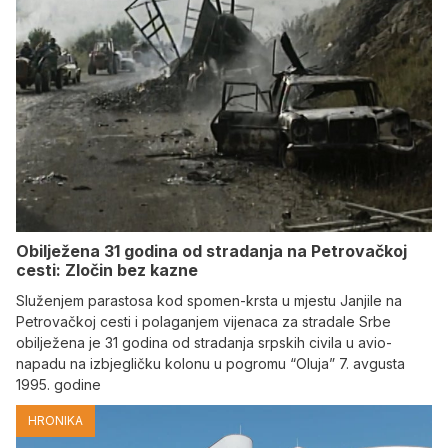
Obilježena 31 godina od stradanja na Petrovačkoj
cesti: Zločin bez kazne
Služenjem parastosa kod spomen-krsta u mjestu Janjile na
Petrovačkoj cesti i polaganjem vijenaca za stradale Srbe
obilježena je 31 godina od stradanja srpskih civila u avio-
napadu na izbjegličku kolonu u pogromu “Oluja” 7. avgusta
1995. godine
HRONIKA