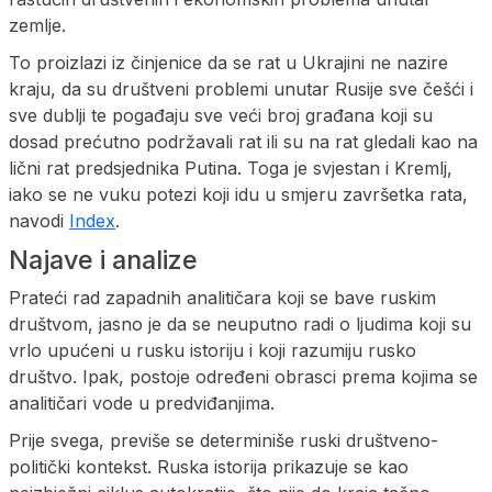
zemlje.
To proizlazi iz činjenice da se rat u Ukrajini ne nazire
kraju, da su društveni problemi unutar Rusije sve češći i
sve dublji te pogađaju sve veći broj građana koji su
dosad prećutno podržavali rat ili su na rat gledali kao na
lični rat predsjednika Putina. Toga je svjestan i Kremlj,
iako se ne vuku potezi koji idu u smjeru završetka rata,
navodi
Index
.
Najave i analize
Prateći rad zapadnih analitičara koji se bave ruskim
društvom, jasno je da se neuputno radi o ljudima koji su
vrlo upućeni u rusku istoriju i koji razumiju rusko
društvo. Ipak, postoje određeni obrasci prema kojima se
analitičari vode u predviđanjima.
Prije svega, previše se determiniše ruski društveno-
politički kontekst. Ruska istorija prikazuje se kao