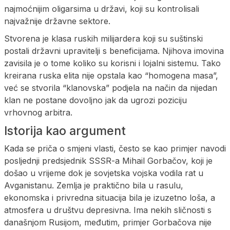
najmoćnijim oligarsima u državi, koji su kontrolisali
najvažnije državne sektore.
Stvorena je klasa ruskih milijardera koji su suštinski
postali državni upravitelji s beneficijama. Njihova imovina
zavisila je o tome koliko su korisni i lojalni sistemu. Tako
kreirana ruska elita nije opstala kao “homogena masa”,
već se stvorila “klanovska” podjela na način da nijedan
klan ne postane dovoljno jak da ugrozi poziciju
vrhovnog arbitra.
Istorija kao argument
Kada se priča o smjeni vlasti, često se kao primjer navodi
posljednji predsjednik SSSR-a Mihail Gorbačov, koji je
došao u vrijeme dok je sovjetska vojska vodila rat u
Avganistanu. Zemlja je praktično bila u rasulu,
ekonomska i privredna situacija bila je izuzetno loša, a
atmosfera u društvu depresivna. Ima nekih sličnosti s
današnjom Rusijom, međutim, primjer Gorbačova nije