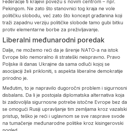
Federacije ti krajevi povežu s novim centrom – npr.
Pekingom. Ne zato što stanovnici tog kraja ne vole
političku slobodu, već zato što koncept građanina koji
traži zapadnu verziju političke slobode tamo gubi bitku
protiv elementarne borbe za preživljavanje.
Liberalni međunarodni poredak
Dalje, ne možemo reći da je širenje NATO-a na istok
Evrope bilo nemoralno ili strateški neispravno. Pravo
Poljske ili danas Ukrajine da sama odluči kojoj se
asocijaciji želi prikloniti, s aspekta liberalne demokratije
prirodno je.
Međutim, to je napravilo dugoročni problem i sigurnosni
disbalans. Da li je postojala diplomatska alternativa koja
bi zadovoljila sigurnosne potrebe istočne Evrope bez da
se omogući Rusiji upravljanje tim zemljama kroz vazalski
pristup, teško je reći i uglavnom se sve rasprave svode
na tumačenje međunarodne politike kroz kisingerovski
pogled.