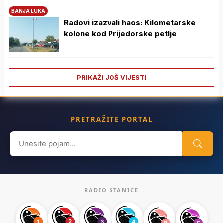
BANJA LUKA
Radovi izazvali haos: Kilometarske
kolone kod Prijedorske petlje
PRIKAŽI JOŠ VIJESTI
PRETRAŽITE PORTAL
Search
for:
RADIO STANICE