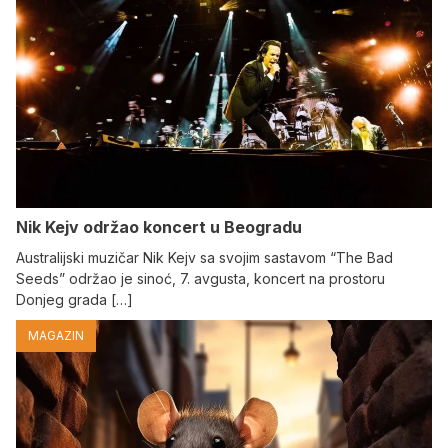
Nik Kejv održao koncert u Beogradu
Australijski muzičar Nik Kejv sa svojim sastavom “The Bad
Seeds” održao je sinoć, 7. avgusta, koncert na prostoru
Donjeg grada […]
MAGAZIN