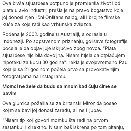
Ova bivša stjuardesa potpuno je promijenila život i od
plate u avio industriji prešla je na pravo bogatstvo koje
joj donosi njen lični Onlifans nalog, ali i brojne filmske
kuće za koje radi kao vrhunska zvijezda.
Rođena je 2002. godine u Australiji, a odrasla u
Indoneziji. Po sopstvenom priznanju, golišave fotografije
počela je da objavljuje isključivo zbog novca. “Plata
stjuardese nije bila dovoljna. Nisam htjela da otplaćujem
hipoteku za kuću 30 godina”, rekla je svojevremeno Pau
koja je sa 21 godinom počela prvo sa provokativnijim
fotografijama na Instagramu.
Momci ne žele da budu sa mnom kad čuju čime se
bavim
Ova glumica požalila se za britanski Miror da posao
kojim se bavi joj donosi zaradu, ali ne i ljubav.
“Nisam tip koji govori momku šta radi na prvom
sastanku ili direktno. Nisam baš iskrena po tom pitanju,