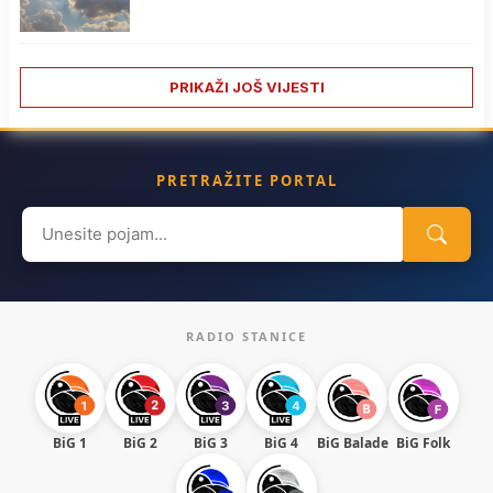
PRIKAŽI JOŠ VIJESTI
PRETRAŽITE PORTAL
Search
for:
RADIO STANICE
BiG 1
BiG 2
BiG 3
BiG 4
BiG Balade
BiG Folk