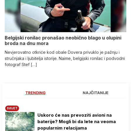
Belgijski ronilac pronašao neobično blago u olupini
broda na dnu mora
Nevjerovatno otkriće kod obale Dovera privuklo je pažnju i
stručnjaka i ljubitelja istorije. Naime, belgijski ronilac i podvodni
fotograf Stef […]
TRENDING
NAJČITANIJE
SVIJET
Uskoro će nas prevoziti avioni na
baterije? Mogli bi da lete na veoma
popularnim relacijama