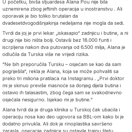
U početku, bivša stjuardesa Alana Pou nije bila
uznemirena zbog jeftinih operacija u inostranstvu . Ali
oporavak je bio toliko brutalan da
dvadesetdvogodišnjakinja nedeljama nije mogla da sedi.
Tvrdi da joj je prvi lekar „iskasapio“ zadnjicu i butine, a ni
drugi nije bio ništa bolji. Ostavši bez 18.000 funti i
iscrpljena nakon dva putovanja od 6.500 milja, Alana je
odlučila da Turska više ne vrijedi rizika.
“Ne bih preporučila Tursku – osjećam se kao da sam
pogriješila“, rekla je Alana, koja se može pohvaliti sa
preko tri miliona pratilaca na Instagramu . „Prvi doktor
mi je skinuo previše masnoće sa donjeg dijela butina i
ostavio ih talasastim, zbog čega sam se svakodnevno
osjećala nesigurno. Isjekao mi je butine.“
Alana tvrdi da je druga klinika u Turskoj čak ubacila i
operaciju nosa kao deo ugovora sa BBL-om kako bi je
dodatno privukla. Ali dok je rinoplastika savršeno
zarasla, operacije zadnjice su ostavile trajnu štetu.