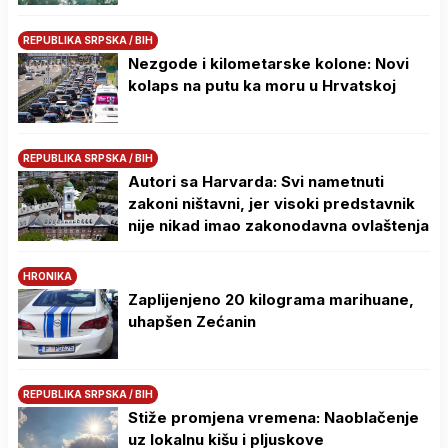
REPUBLIKA SRPSKA / BIH
Nezgode i kilometarske kolone: Novi
kolaps na putu ka moru u Hrvatskoj
REPUBLIKA SRPSKA / BIH
Autori sa Harvarda: Svi nametnuti
zakoni ništavni, jer visoki predstavnik
nije nikad imao zakonodavna ovlaštenja
HRONIKA
Zaplijenjeno 20 kilograma marihuane,
uhapšen Zećanin
REPUBLIKA SRPSKA / BIH
Stiže promjena vremena: Naoblačenje
uz lokalnu kišu i pljuskove