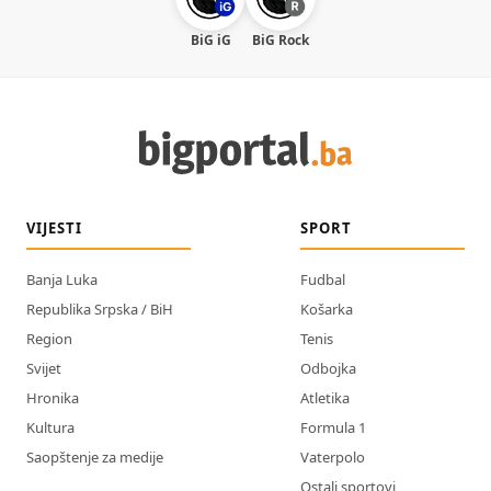
BiG iG
BiG Rock
VIJESTI
SPORT
Banja Luka
Fudbal
Republika Srpska / BiH
Košarka
Region
Tenis
Svijet
Odbojka
Hronika
Atletika
Kultura
Formula 1
Saopštenje za medije
Vaterpolo
Ostali sportovi