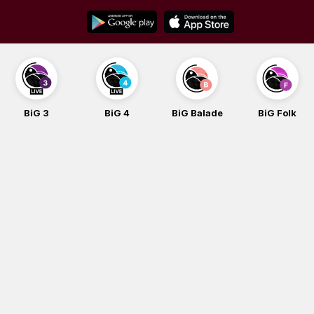
Skip
to
content
BiG 3
BiG 4
BiG Balade
BiG Folk