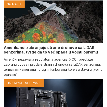
NAUKA I IT
Amerikanci zabranjuju strane dronove sa LiDAR
senzorima, tvrde da to već spada u vojnu opremu
Američki nezavisna regulatorna agencija (FCC) predlaže
zabranu uvoza i prodaje stranih dronova sa LiDAR senzorima,
termalnim kamerama i drugim funkcijama koje svrstava u „vojnu
opremu“
HARDWARE I SOFTWARE