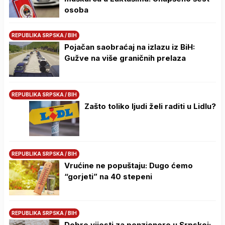
osoba
REPUBLIKA SRPSKA / BIH
Pojačan saobraćaj na izlazu iz BiH:
Gužve na više graničnih prelaza
REPUBLIKA SRPSKA / BIH
Zašto toliko ljudi želi raditi u Lidlu?
REPUBLIKA SRPSKA / BIH
Vrućine ne popuštaju: Dugo ćemo
“gorjeti” na 40 stepeni
REPUBLIKA SRPSKA / BIH
Dobre vijesti za penzionere u Srpskoj: