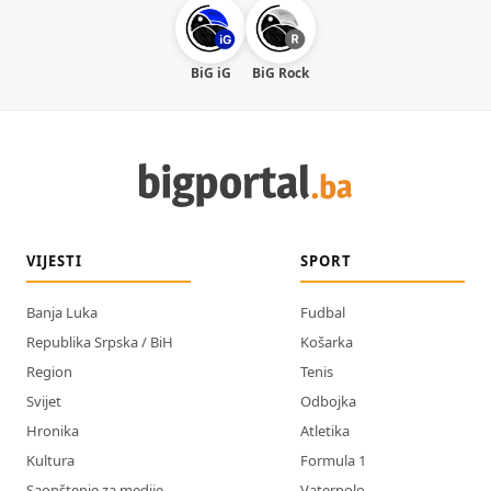
BiG iG
BiG Rock
VIJESTI
SPORT
Banja Luka
Fudbal
Republika Srpska / BiH
Košarka
Region
Tenis
Svijet
Odbojka
Hronika
Atletika
Kultura
Formula 1
Saopštenje za medije
Vaterpolo