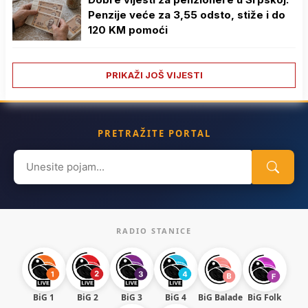
Penzije veće za 3,55 odsto, stiže i do
120 KM pomoći
PRIKAŽI JOŠ VIJESTI
PRETRAŽITE PORTAL
Search
for:
RADIO STANICE
BiG 1
BiG 2
BiG 3
BiG 4
BiG Balade
BiG Folk