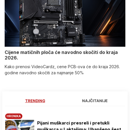
Cijene matičnih ploča će navodno skočiti do kraja
2026.
Kako prenosi VideoCardz, cene PCB-ova će do kraja 2026.
godine navodno skočiti za najmanje 50%
TRENDING
NAJČITANIJE
HRONIKA
Pijani muškarci presreli i pretukli
muškarca u Laktašima: Uhapšeno šest