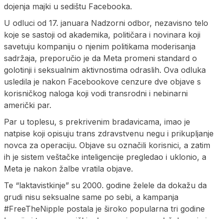
dojenja majki u sedištu Facebooka.
U odluci od 17. januara Nadzorni odbor, nezavisno telo
koje se sastoji od akademika, političara i novinara koji
savetuju kompaniju o njenim politikama moderisanja
sadržaja, preporučio je da Meta promeni standard o
golotinji i seksualnim aktivnostima odraslih. Ova odluka
usledila je nakon Facebookove cenzure dve objave s
korisničkog naloga koji vodi transrodni i nebinarni
američki par.
Par u toplesu, s prekrivenim bradavicama, imao je
natpise koji opisuju trans zdravstvenu negu i prikupljanje
novca za operaciju. Objave su označili korisnici, a zatim
ih je sistem veštačke inteligencije pregledao i uklonio, a
Meta je nakon žalbe vratila objave.
Te “laktavistkinje” su 2000. godine želele da dokažu da
grudi nisu seksualne same po sebi, a kampanja
#FreeTheNipple postala je široko popularna tri godine