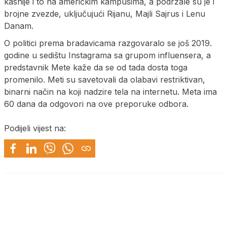
kasnije i to na američkim kampusima, a podržale su je i
brojne zvezde, uključujući Rijanu, Majli Sajrus i Lenu
Danam.
O politici prema bradavicama razgovaralo se još 2019.
godine u sedištu Instagrama sa grupom influensera, a
predstavnik Mete kaže da se od tada dosta toga
promenilo. Meti su savetovali da olabavi restriktivan,
binarni način na koji nadzire tela na internetu. Meta ima
60 dana da odgovori na ove preporuke odbora.
Podijeli vijest na: