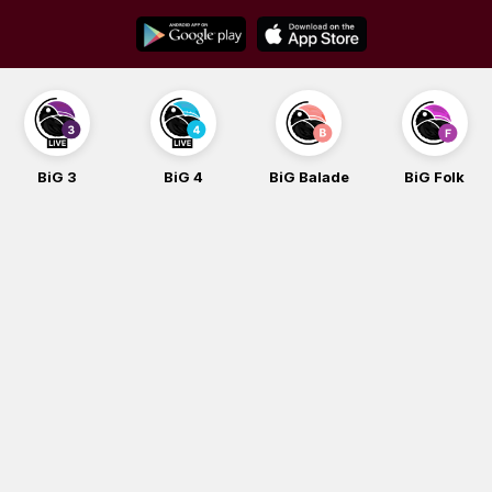
Skip
to
content
BiG 3
BiG 4
BiG Balade
BiG Folk