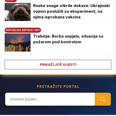
Ruske snage otkrile dokaze: Ukrajinski
vojnici poslužili za eksperiment, na
njima isprobana vakcina
REPUBLIKA SRPSKA / BIH
Trebinje: Borba uspjela, situacija sa
požarom pod kontrolom
PRIKAŽI JOŠ VIJESTI
PRETRAŽITE PORTAL
Search
for: