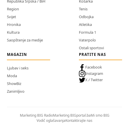
Republika Srpska / BiH
Košarka
Region
Tenis
Svijet
Odbojka
Hronika
Atletika
Kultura
Formula 1
Saopštenje za medije
Vaterpolo
Ostali sportovi
MAGAZIN
PRATITE NAS
Facebook
Ljubav i seks
Instagram
Moda
X / Twitter
ShowBiz
Zanimljivo
Marketing BIG Radio
Marketing BIGportal.ba
Mi smo BIG
Vodič oglašavanja
Kontaktirajte nas