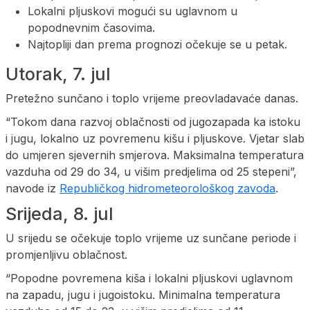
Lokalni pljuskovi mogući su uglavnom u
popodnevnim časovima.
Najtopliji dan prema prognozi očekuje se u petak.
Utorak, 7. jul
Pretežno sunčano i toplo vrijeme preovladavaće danas.
“Tokom dana razvoj oblačnosti od jugozapada ka istoku
i jugu, lokalno uz povremenu kišu i pljuskove. Vjetar slab
do umjeren sjevernih smjerova. Maksimalna temperatura
vazduha od 29 do 34, u višim predjelima od 25 stepeni”,
navode iz
Republičkog hidrometeorološkog zavoda
.
Srijeda, 8. jul
U srijedu se očekuje toplo vrijeme uz sunčane periode i
promjenljivu oblačnost.
“Popodne povremena kiša i lokalni pljuskovi uglavnom
na zapadu, jugu i jugoistoku. Minimalna temperatura