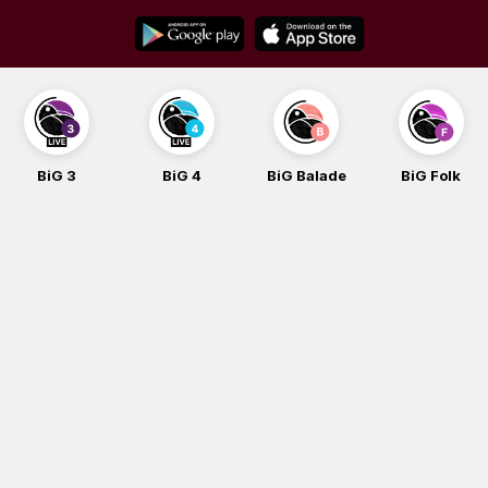
Skip
to
content
BiG 3
BiG 4
BiG Balade
BiG Folk