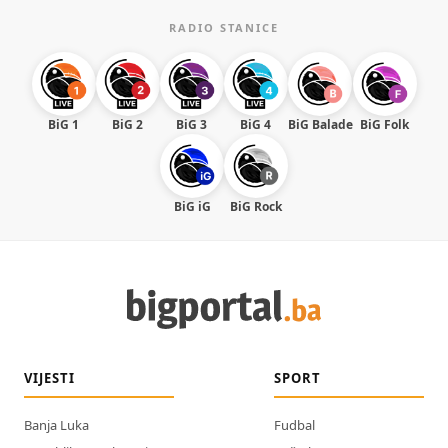
RADIO STANICE
BiG 1
BiG 2
BiG 3
BiG 4
BiG Balade
BiG Folk
BiG iG
BiG Rock
VIJESTI
SPORT
Banja Luka
Fudbal