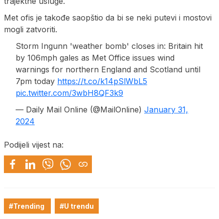
trajektne usluge.
Met ofis je takođe saopštio da bi se neki putevi i mostovi
mogli zatvoriti.
Storm Ingunn 'weather bomb' closes in: Britain hit
by 106mph gales as Met Office issues wind
warnings for northern England and Scotland until
7pm today
https://t.co/k14pSlWbL5
pic.twitter.com/3wbH8QF3k9
— Daily Mail Online (@MailOnline)
January 31,
2024
Podijeli vijest na:
#Trending
#U trendu