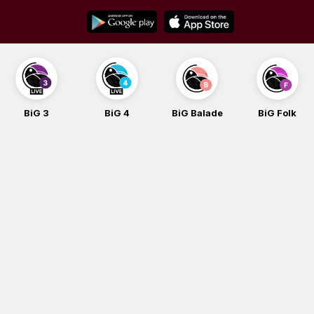
Skip
to
content
BiG 3
BiG 4
BiG Balade
BiG Folk