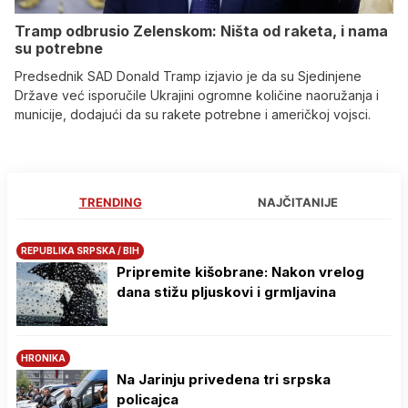
Tramp odbrusio Zelenskom: Ništa od raketa, i nama
su potrebne
Predsednik SAD Donald Tramp izjavio je da su Sjedinjene
Države već isporučile Ukrajini ogromne količine naoružanja i
municije, dodajući da su rakete potrebne i američkoj vojsci.
TRENDING
NAJČITANIJE
REPUBLIKA SRPSKA / BIH
Pripremite kišobrane: Nakon vrelog
dana stižu pljuskovi i grmljavina
HRONIKA
Na Јarinju privedena tri srpska
policajca