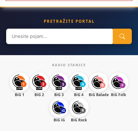
PRETRAŽITE PORTAL
Search
for:
RADIO STANICE
BiG 1
BiG 2
BiG 3
BiG 4
BiG Balade
BiG Folk
BiG iG
BiG Rock