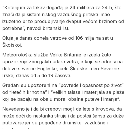
“Kriterijum za takav događaj je 24 milibara za 24 h, što
znači da je sistem niskog vazdušnog pritiska imao
izuzetno brzo produbljivanje dvaput većom brzinom od
potrebne”, navodi britanski list.
Oluja je danas donela vetrove od 106 milja na sat u
Škotskoj.
Meteorološka služba Velike Britanije je izdala žuto
upozorenja zbog jakih udara vetra, a koje se odnosi na
delove severne Engleske, cele Škotske i deo Severne
Irske, danas od 5 do 19 časova.
Građani su upozoreni na “povrede i opasnost po život”
od “letećih krhotina” i “velikih talasa i materijala sa plaže
koji se bacaju na obalu mora, obalne puteve i imanja”.
Navedeno je i da bi crepovi mogli da lete s krovova, da
može doći do nestanka struje i da postoji šansa za duže
putovanje jer su pogođene drumske, vazdušne i