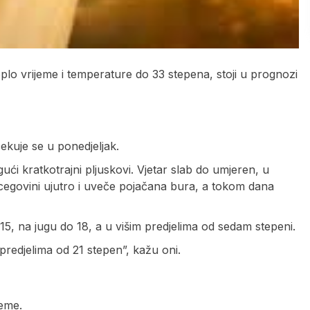
lo vrijeme i temperature do 33 stepena, stoji u prognozi
kuje se u ponedjeljak.
i kratkotrajni pljuskovi. Vjetar slab do umjeren, u
cegovini ujutro i uveče pojačana bura, a tokom dana
, na jugu do 18, a u višim predjelima od sedam stepeni.
redjelima od 21 stepen”, kažu oni.
jeme.