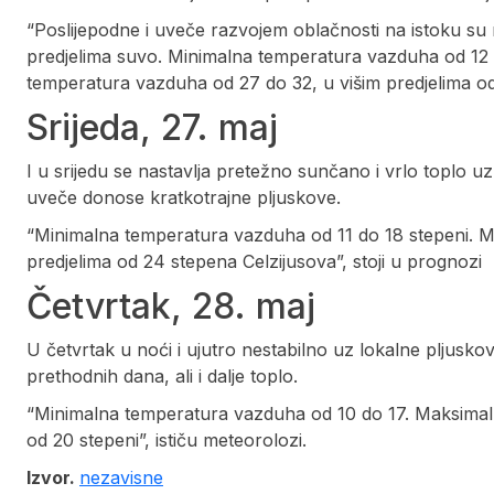
“Poslijepodne i uveče razvojem oblačnosti na istoku su 
predjelima suvo. Minimalna temperatura vazduha od 12 
temperatura vazduha od 27 do 32, u višim predjelima od
Srijeda, 27. maj
I u srijedu se nastavlja pretežno sunčano i vrlo toplo uz
uveče donose kratkotrajne pljuskove.
“Minimalna temperatura vazduha od 11 do 18 stepeni. 
predjelima od 24 stepena Celzijusova”, stoji u prognozi
Četvrtak, 28. maj
U četvrtak u noći i ujutro nestabilno uz lokalne pljusk
prethodnih dana, ali i dalje toplo.
“Minimalna temperatura vazduha od 10 do 17. Maksimal
od 20 stepeni”, ističu meteorolozi.
Izvor.
nezavisne