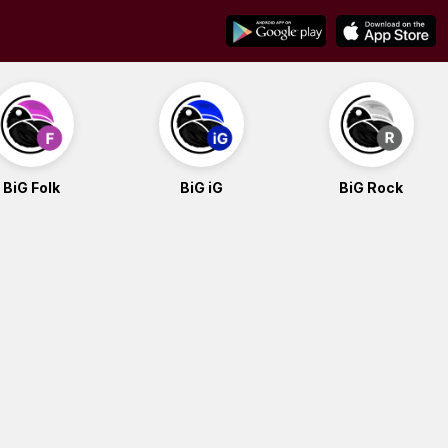
BiG Folk
BiG iG
BiG Rock