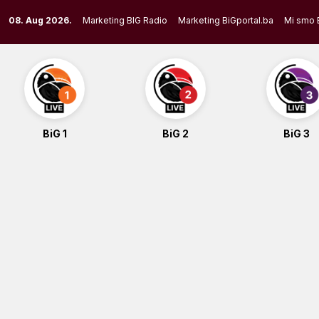
Skip
08. Aug 2026.
Marketing BIG Radio
Marketing BiGportal.ba
Mi smo 
to
content
BiG 1
BiG 2
BiG 3