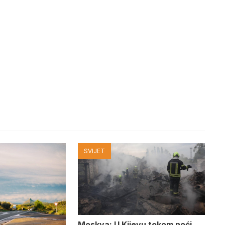
SVIJET
Moskva: U Kijevu tokom noći