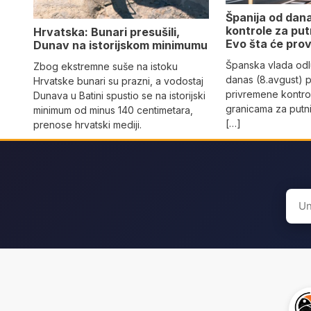
Španija od dan
kontrole za putni
Hrvatska: Bunari presušili,
Evo šta će prov
Dunav na istorijskom minimumu
Španska vlada odlu
Zbog ekstremne suše na istoku
danas (8.avgust)
Hrvatske bunari su prazni, a vodostaj
privremene kontro
Dunava u Batini spustio se na istorijski
granicama za putni
minimum od minus 140 centimetara,
[…]
prenose hrvatski mediji.
Sear
for: