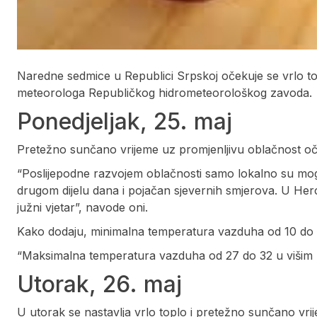
Naredne sedmice u Republici Srpskoj očekuje se vrlo top
meteorologa Republičkog hidrometeorološkog zavoda.
Ponedjeljak, 25. maj
Pretežno sunčano vrijeme uz promjenljivu oblačnost oče
“Poslijepodne razvojem oblačnosti samo lokalno su moguć
drugom dijelu dana i pojačan sjevernih smjerova. U Her
južni vjetar”, navode oni.
Kako dodaju, minimalna temperatura vazduha od 10 do 15
“Maksimalna temperatura vazduha od 27 do 32 u višim p
Utorak, 26. maj
U utorak se nastavlja vrlo toplo i pretežno sunčano vri