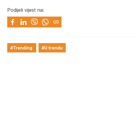
Podijeli vijest na:
#Trending
#U trendu