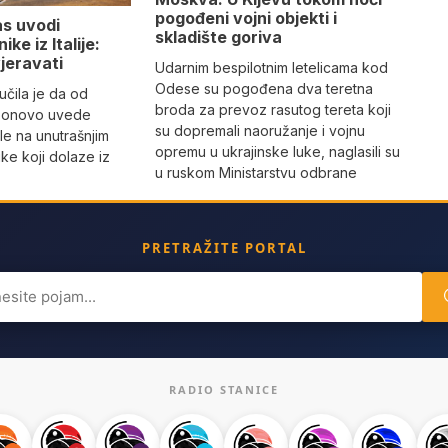
pogođeni vojni objekti i
as uvodi
skladište goriva
ke iz Italije:
jeravati
Udarnim bespilotnim letelicama kod
Odese su pogođena dva teretna
čila je da od
broda za prevoz rasutog tereta koji
 ponovo uvede
su dopremali naoružanje i vojnu
le na unutrašnjim
opremu u ukrajinske luke, naglasili su
ke koji dolaze iz
u ruskom Ministarstvu odbrane
PRETRAŽITE PORTAL
ch
RADIO STANICE