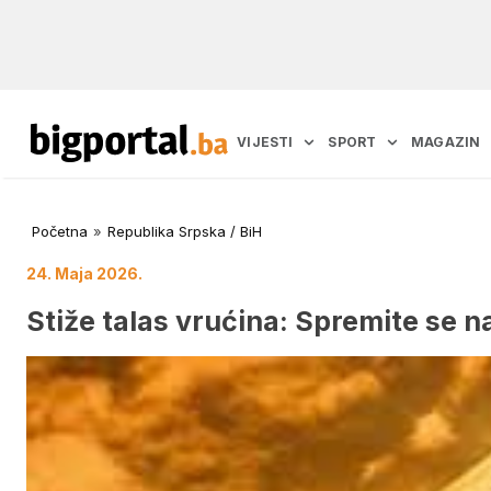
VIJESTI
SPORT
MAGAZIN
Početna
»
Republika Srpska / BiH
24. Maja 2026.
Stiže talas vrućina: Spremite se 