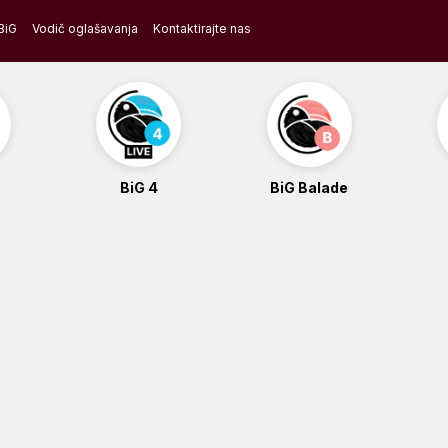
BiG
Vodič oglašavanja
Kontaktirajte nas
BiG 4
BiG Balade