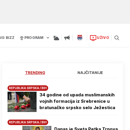
BIG BIZZ
PROGRAM
UŽIVO
TRENDING
NAJČITANIJE
REPUBLIKA SRPSKA / BIH
34 godine od upada muslimanskih
vojnih formacija iz Srebrenice u
bratunačko srpsko selo Јežestica
REPUBLIKA SRPSKA / BIH
Danas je Sveta Petka Trnova