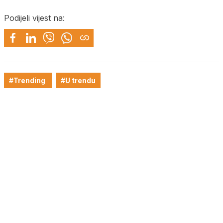
Podijeli vijest na:
#Trending
#U trendu