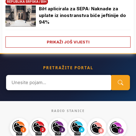
REPUBLIKA SRPSKA / BIH
BiH aplicirala za SEPA: Naknade za
uplate iz inostranstva biće jeftinije do
94%
PRIKAŽI JOŠ VIJESTI
PRETRAŽITE PORTAL
Search
for:
RADIO STANICE