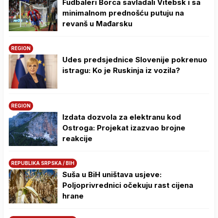
Fudbaleri Borca savladali Vitebsk i sa
minimalnom prednošću putuju na
revanš u Mađarsku
REGION
Udes predsjednice Slovenije pokrenuo
istragu: Ko je Ruskinja iz vozila?
REGION
Izdata dozvola za elektranu kod
Ostroga: Projekat izazvao brojne
reakcije
REPUBLIKA SRPSKA / BIH
Suša u BiH uništava usjeve:
Poljoprivrednici očekuju rast cijena
hrane