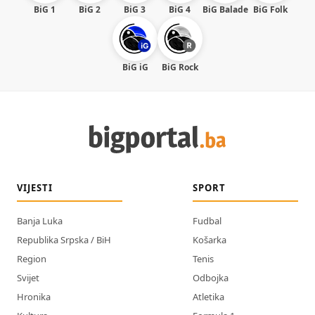
BiG 1
BiG 2
BiG 3
BiG 4
BiG Balade
BiG Folk
BiG iG
BiG Rock
VIJESTI
SPORT
Banja Luka
Fudbal
Republika Srpska / BiH
Košarka
Region
Tenis
Svijet
Odbojka
Hronika
Atletika