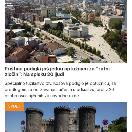
Priština podigla još jednu optužnicu za “ratni
zločin”: Na spisku 20 ljudi
Specijalno tužilaštvo tzv. Kosova podiglo je optužnicu, sa
predlogom za održavanje suđenja u odsustvu, protiv 20
osoba osumnjičenih za navodne ratne…
SVIJET