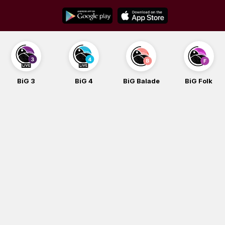
Skip
to
content
BiG 3
BiG 4
BiG Balade
BiG Folk