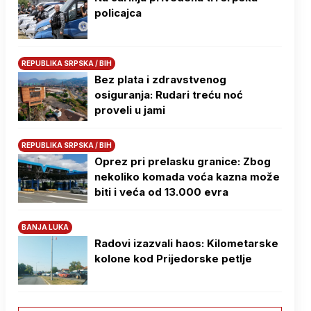
policajca
REPUBLIKA SRPSKA / BIH
Bez plata i zdravstvenog
osiguranja: Rudari treću noć
proveli u jami
REPUBLIKA SRPSKA / BIH
Oprez pri prelasku granice: Zbog
nekoliko komada voća kazna može
biti i veća od 13.000 evra
BANJA LUKA
Radovi izazvali haos: Kilometarske
kolone kod Prijedorske petlje