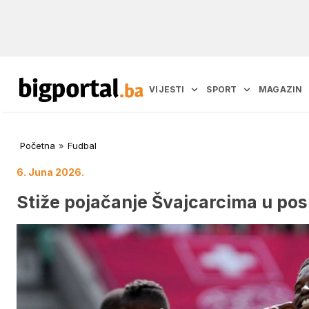
VIJESTI
SPORT
MAGAZIN
Početna
»
Fudbal
6. Juna 2026.
Stiže pojačanje Švajcarcima u pos