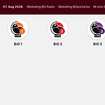
Skip
07. Aug 2026.
Marketing BIG Radio
Marketing BiGportal.ba
Mi smo 
to
content
BiG 1
BiG 2
BiG 3