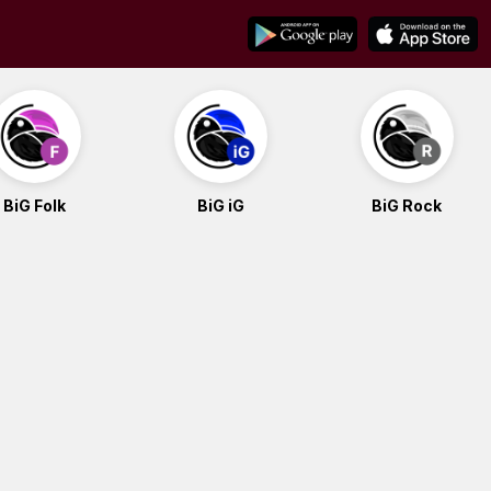
BiG Folk
BiG iG
BiG Rock