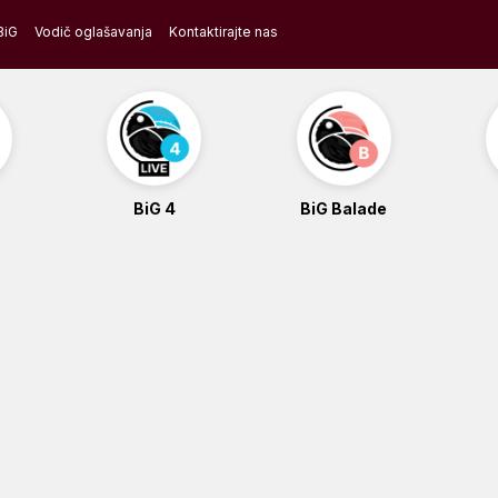
BiG
Vodič oglašavanja
Kontaktirajte nas
BiG 4
BiG Balade