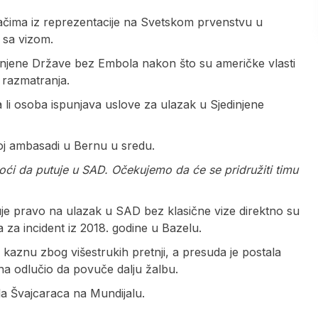
račima iz reprezentacije na Svetskom prvenstvu u
 sa vizom.
dinjene Države bez Embola nakon što su američke vlasti
 razmatranja.
li osoba ispunjava uslove za ulazak u Sjedinjene
oj ambasadi u Bernu u sredu.
oći da putuje u SAD. Očekujemo da će se pridružiti timu
rđuje pravo na ulazak u SAD bez klasične vize direktno su
a incident iz 2018. godine u Bazelu.
aznu zbog višestrukih pretnji, a presuda je postala
a odlučio da povuče dalju žalbu.
gla Švajcaraca na Mundijalu.