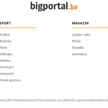
SPORT
MAGAZIN
Fudbal
Ljubav i seks
Košarka
Moda
Tenis
ShowBiz
Odbojka
Zanimljivo
Atletika
Formula 1
Vaterpolo
Ostali sportovi
eting BIG Radio
Marketing BIGportal.ba
Mi smo BIG
Vodič oglašavanja
Kontaktiraj