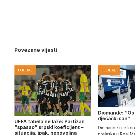
Povezane vijesti
FUDBAL
FUDBAL
Diomande: “Os
dječački san”
UEFA tabela ne laže: Partizan
“spasao” srpski koeficijent –
Diomande nije kri
situacija, ipak, nepovoljna
prelaska u Real M