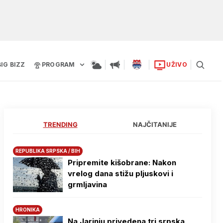
BIG BIZZ
PROGRAM
UŽIVO
TRENDING
NAJČITANIJE
REPUBLIKA SRPSKA / BIH
Pripremite kišobrane: Nakon
vrelog dana stižu pljuskovi i
grmljavina
HRONIKA
Na Јarinju privedena tri srpska