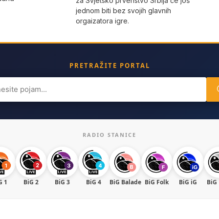
za Svjetsko prvenstvo Srbija će još
jednom biti bez svojih glavnih
orgaizatora igre.
PRETRAŽITE PORTAL
ch
RADIO STANICE
G 1
BiG 2
BiG 3
BiG 4
BiG Balade
BiG Folk
BiG iG
BiG