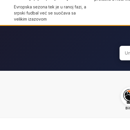
Evropska sezona tek je u ranoj fazi, a
srpski fudbal već se suočava sa
velikim izazovom
Sear
for:
Bi