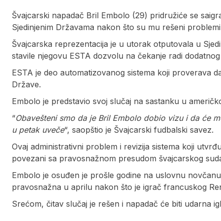
Švajcarski napadač Bril Embolo (29) pridružiće se saig
Sjedinjenim Državama nakon što su mu rešeni problemi
Švajcarska reprezentacija je u utorak otputovala u Sje
stavile njegovu ESTA dozvolu na čekanje radi dodatnog
ESTA je deo automatizovanog sistema koji proverava da 
Države.
Embolo je predstavio svoj slučaj na sastanku u američk
“
Obavešteni smo da je Bril Embolo dobio vizu i da će m
u petak uveče
“, saopštio je Švajcarski fudbalski savez.
Ovaj administrativni problem i revizija sistema koji utv
povezani sa pravosnažnom presudom švajcarskog suda z
Embolo je osuđen je prošle godine na uslovnu novčanu k
pravosnažna u aprilu nakon što je igrač francuskog Ren
Srećom, čitav slučaj je rešen i napadač će biti udarna i