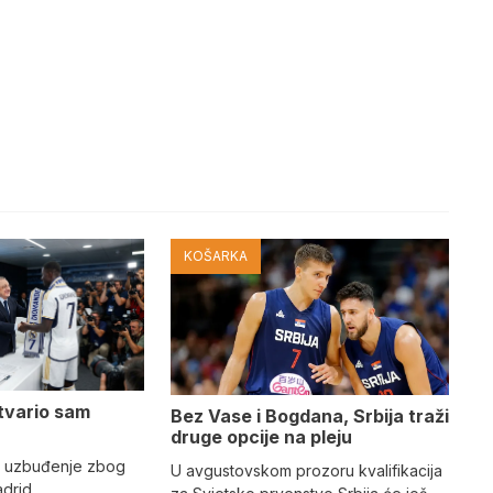
KOŠARKA
tvario sam
Bez Vase i Bogdana, Srbija traži
druge opcije na pleju
o uzbuđenje zbog
U avgustovskom prozoru kvalifikacija
adrid