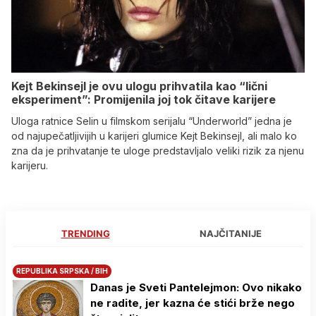
Kejt Bekinsejl je ovu ulogu prihvatila kao “lični
eksperiment”: Promijenila joj tok čitave karijere
Uloga ratnice Selin u filmskom serijalu “Underworld” jedna je
od najupečatljivijih u karijeri glumice Kejt Bekinsejl, ali malo ko
zna da je prihvatanje te uloge predstavljalo veliki rizik za njenu
karijeru.
TRENDING
NAJČITANIJE
REPUBLIKA SRPSKA / BIH
Danas je Sveti Pantelejmon: Ovo nikako
ne radite, jer kazna će stići brže nego