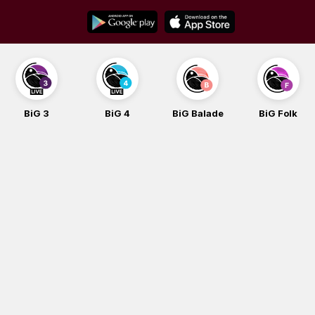
Skip
to
content
BiG 3
BiG 4
BiG Balade
BiG Folk