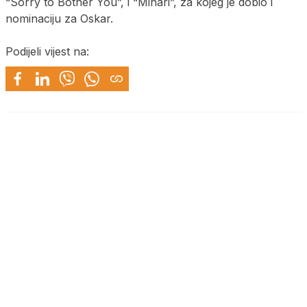
“Sorry to Bother You”, i “Minari”, za kojeg je dobio i
nominaciju za Oskar.
Podijeli vijest na: