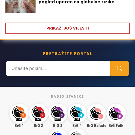
pogled uperen na globalne rizike
PRIKAŽI JOŠ VIJESTI
PRETRAŽITE PORTAL
Search
for:
RADIO STANICE
BiG 1
BiG 2
BiG 3
BiG 4
BiG Balade
BiG Folk