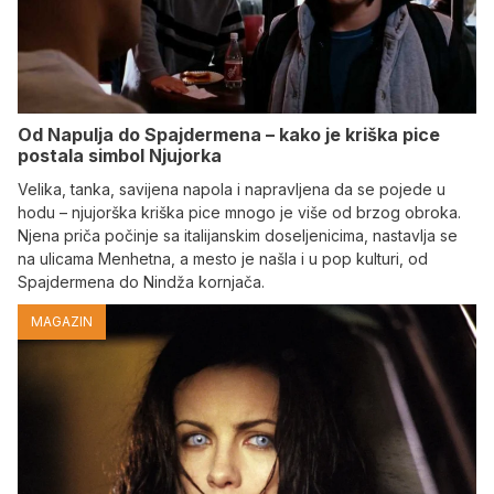
Od Napulja do Spajdermena – kako je kriška pice
postala simbol Njujorka
Velika, tanka, savijena napola i napravljena da se pojede u
hodu – njujorška kriška pice mnogo je više od brzog obroka.
Njena priča počinje sa italijanskim doseljenicima, nastavlja se
na ulicama Menhetna, a mesto je našla i u pop kulturi, od
Spajdermena do Nindža kornjača.
MAGAZIN