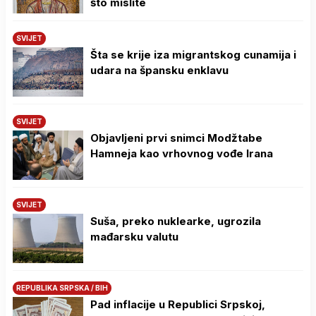
što mislite
SVIJET
Šta se krije iza migrantskog cunamija i
udara na špansku enklavu
SVIJET
Objavljeni prvi snimci Modžtabe
Hamneja kao vrhovnog vođe Irana
SVIJET
Suša, preko nuklearke, ugrozila
mađarsku valutu
REPUBLIKA SRPSKA / BIH
Pad inflacije u Republici Srpskoj,