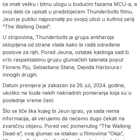
će imati veliku i bitnu ulogu u budućim fazama MCU-a, a
svoj debi će upisati u predstojećem Thunderbolts filmu.
Jeun je publici najpoznatiji po svojoj ulozi u kultnoj seriji
“The Walking Dead”.
U stripovima, Thunderbolts je grupa antiheroja
sklopljena od strane vlade kako bi radili određene
poslove za njih. Pored Jeuna, ostatak kastinga sadrži
vrlo respektabilnu grupu glumačkih talenata poput
Florens Pju, Sebastiana Stana, Dejvida Harboura i
mnogih drugih.
Datum premjere je zakazan za 26. jul, 2024. godine,
ukoliko ne bude nekih naknadnih pomeranja koja su u
poslednje vreme čest.
Što se tiče lika kojeg bi Jeun igrao, ya sada nema
informacija, ali verujemo da nećemo dugo čekati na
zvaničnu objavu. Pored već pomenutog “The Walking
Dead-a”, ovaj glumac se istakao u filmovima “Okja”,