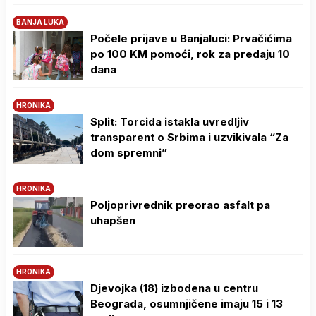
BANJA LUKA
Počele prijave u Banjaluci: Prvačićima
po 100 KM pomoći, rok za predaju 10
dana
HRONIKA
Split: Torcida istakla uvredljiv
transparent o Srbima i uzvikivala “Za
dom spremni”
HRONIKA
Poljoprivrednik preorao asfalt pa
uhapšen
HRONIKA
Djevojka (18) izbodena u centru
Beograda, osumnjičene imaju 15 i 13