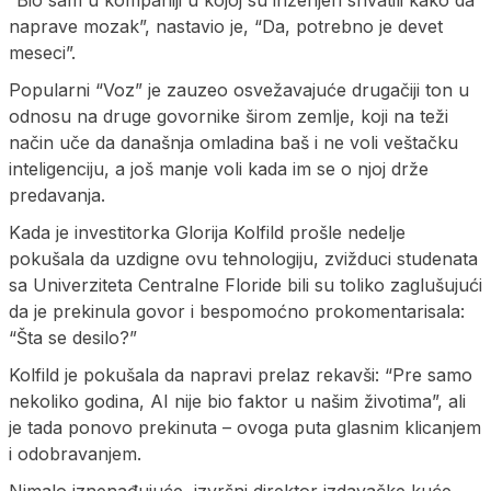
naprave mozak”, nastavio je, “Da, potrebno je devet
meseci”.
Popularni “Voz” je zauzeo osvežavajuće drugačiji ton u
odnosu na druge govornike širom zemlje, koji na teži
način uče da današnja omladina baš i ne voli veštačku
inteligenciju, a još manje voli kada im se o njoj drže
predavanja.
Kada je investitorka Glorija Kolfild prošle nedelje
pokušala da uzdigne ovu tehnologiju, zvižduci studenata
sa Univerziteta Centralne Floride bili su toliko zaglušujući
da je prekinula govor i bespomoćno prokomentarisala:
“Šta se desilo?”
Kolfild je pokušala da napravi prelaz rekavši: “Pre samo
nekoliko godina, AI nije bio faktor u našim životima”, ali
je tada ponovo prekinuta – ovoga puta glasnim klicanjem
i odobravanjem.
Nimalo iznenađujuće, izvršni direktor izdavačke kuće