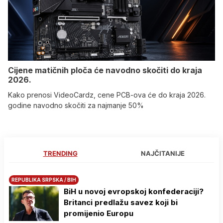
Cijene matičnih ploča će navodno skočiti do kraja
2026.
Kako prenosi VideoCardz, cene PCB-ova će do kraja 2026.
godine navodno skočiti za najmanje 50%
TRENDING
NAJČITANIJE
REPUBLIKA SRPSKA / BIH
BiH u novoj evropskoj konfederaciji?
Britanci predlažu savez koji bi
promijenio Europu