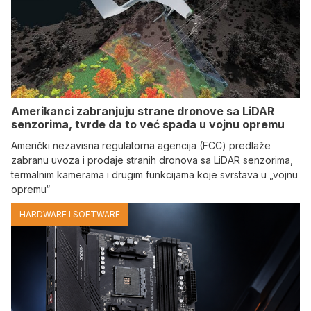
Amerikanci zabranjuju strane dronove sa LiDAR
senzorima, tvrde da to već spada u vojnu opremu
Američki nezavisna regulatorna agencija (FCC) predlaže
zabranu uvoza i prodaje stranih dronova sa LiDAR senzorima,
termalnim kamerama i drugim funkcijama koje svrstava u „vojnu
opremu“
HARDWARE I SOFTWARE