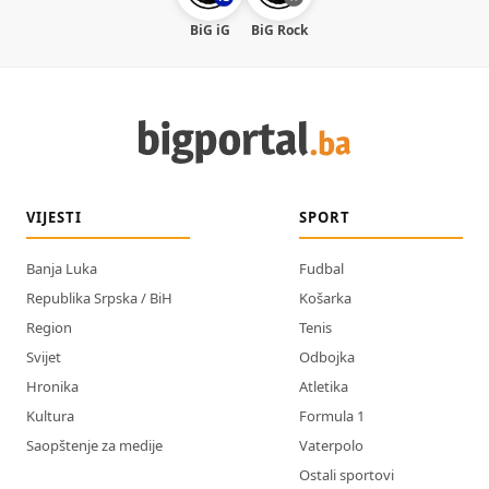
BiG iG
BiG Rock
VIJESTI
SPORT
Banja Luka
Fudbal
Republika Srpska / BiH
Košarka
Region
Tenis
Svijet
Odbojka
Hronika
Atletika
Kultura
Formula 1
Saopštenje za medije
Vaterpolo
Ostali sportovi