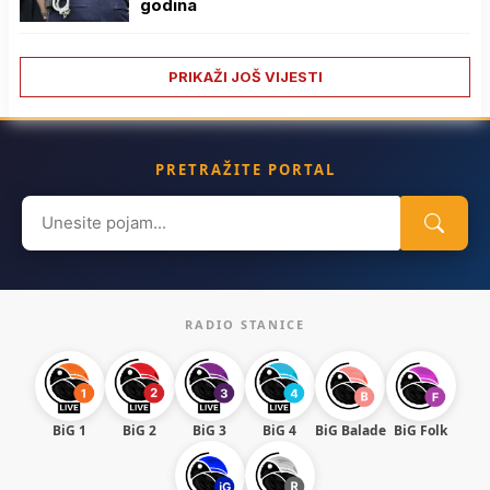
godina
PRIKAŽI JOŠ VIJESTI
PRETRAŽITE PORTAL
Search
for:
RADIO STANICE
BiG 1
BiG 2
BiG 3
BiG 4
BiG Balade
BiG Folk