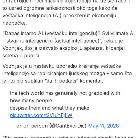
ohrabrujućih reči mladima koji stupaju na tržište rada, i
to usred ogromne anksioznosti oko toga kako će
veštačka inteligencija (AI) preokrenuti ekonomiju
naopačke.
“Danas imamo AI (veštačku inteligenciju)? Svi vi imate AI
– stvarnu inteligenciju (actual intelligence)”, rekao je
Voznijak, što je izazvalo eksploziju aplauza, klicanja i
smeha u publici.
Voznijak je u nastavku uporedio kreiranje veštačke
inteligencije sa repliciranjem ljudskog mozga – samo što
je i to bio suptilan “da ih potkači” komentar.
the tech world has genuinely not grappled with
how many people
despise them and what they make
pic.twitter.com/t2VIuYEjLW
— onion person (@CantEverDie)
May 11, 2026
“Bio sam u kompaniji u kojoj su inženjeri shvatili kako da