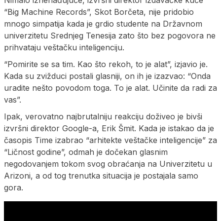
“Big Machine Records”, Skot Borčeta, nije pridobio
mnogo simpatija kada je grdio studente na Državnom
univerzitetu Srednjeg Tenesija zato što bez pogovora ne
prihvataju veštačku inteligenciju.
“Pomirite se sa tim. Kao što rekoh, to je alat”, izjavio je.
Kada su zvižduci postali glasniji, on ih je izazvao: “Onda
uradite nešto povodom toga. To je alat. Učinite da radi za
vas”.
Ipak, verovatno najbrutalniju reakciju doživeo je bivši
izvršni direktor Google-a, Erik Šmit. Kada je istakao da je
časopis Time izabrao “arhitekte veštačke inteligencije” za
“Ličnost godine”, odmah je dočekan glasnim
negodovanjem tokom svog obraćanja na Univerzitetu u
Arizoni, a od tog trenutka situacija je postajala samo
gora.