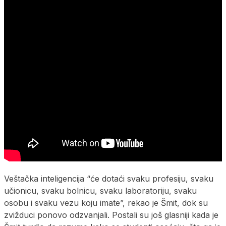
Veštačka inteligencija “će dotaći svaku profesiju, svaku
učionicu, svaku bolnicu, svaku laboratoriju, svaku
osobu i svaku vezu koju imate”, rekao je Šmit, dok su
zvižduci ponovo odzvanjali. Postali su još glasniji kada je