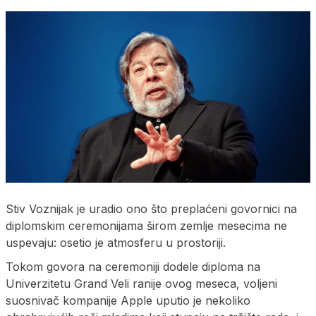
Stiv Voznijak je uradio ono što preplaćeni govornici na
diplomskim ceremonijama širom zemlje mesecima ne
uspevaju: osetio je atmosferu u prostoriji.
Tokom govora na ceremoniji dodele diploma na
Univerzitetu Grand Veli ranije ovog meseca, voljeni
suosnivač kompanije Apple uputio je nekoliko