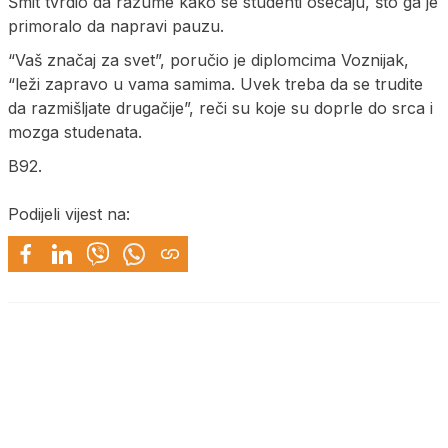
Šmit tvrdio da razume kako se studenti osećaju, što ga je
primoralo da napravi pauzu.
“Vaš značaj za svet”, poručio je diplomcima Voznijak,
“leži zapravo u vama samima. Uvek treba da se trudite
da razmišljate drugačije”, reči su koje su doprle do srca i
mozga studenata.
B92.
Podijeli vijest na: