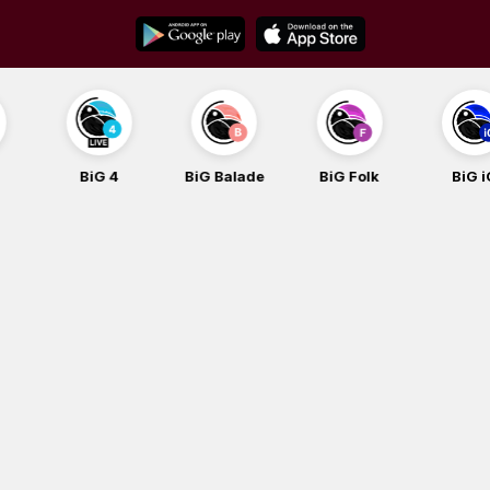
Skip
to
content
BiG 4
BiG Balade
BiG Folk
BiG iG