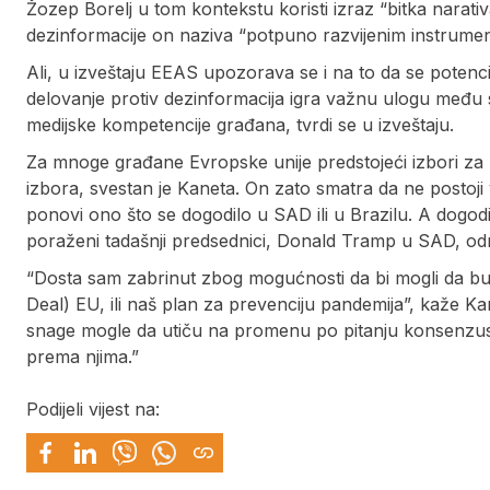
Žozep Borelj u tom kontekstu koristi izraz “bitka narati
dezinformacije on naziva “potpuno razvijenim instrumen
Ali, u izveštaju EEAS upozorava se i na to da se potencij
delovanje protiv dezinformacija igra važnu ulogu među 
medijske kompetencije građana, tvrdi se u izveštaju.
Za mnoge građane Evropske unije predstojeći izbori za
izbora, svestan je Kaneta. On zato smatra da ne postoji 
ponovi ono što se dogodilo u SAD ili u Brazilu. A dogodil
poraženi tadašnji predsednici, Donald Tramp u SAD, od
“Dosta sam zabrinut zbog mogućnosti da bi mogli da budu
Deal) EU, ili naš plan za prevenciju pandemija”, kaže Kane
snage mogle da utiču na promenu po pitanju konsenzusa 
prema njima.”
Podijeli vijest na: