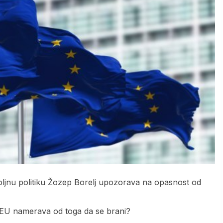
ljnu politiku Žozep Borelj upozorava na opasnost od
o EU namerava od toga da se brani?