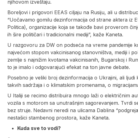
njihovom izveštaju.
Boreljovi i prigovori EEAS ciljaju na Rusiju, ali u distribu
“Uočavamo gomilu dezinformacija od strane aktera iz EU
Politica), organizacije koja se takođe bavi proverom či
ih šire političari i tradicionalni mediji”, kaže Kaneta.
U razgovoru za DW on podseća na vreme pandemije korone
najvećom stopom vakcinisanog stanovništva, mediji i poli
zemlje s najnižim kvotama vakcinisanih, Bugarskoj i Rumun
to je imalo i odgovarajući efekat na ton javne debate.
Posebno je veliki broj dezinformacija o Ukrajini, ali lju
takvih sadržaja i o klimatskim promenama, o migracijama 
U Italiji se recimo distribuira mnogo laži o električnim 
vozila s motorom sa unutrašnjim sagorevanjem. Tvrdi 
bez struje. Nedavni neredi na ulicama Dablina “podgre
nestašici stambenog prostora, kaže Kaneta.
Kuda sve to vodi?