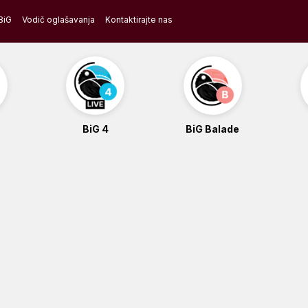
BiG
Vodič oglašavanja
Kontaktirajte nas
BiG 4
BiG Balade