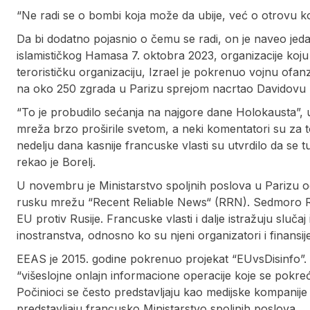
“Ne radi se o bombi koja može da ubije, već o otrovu koj
Da bi dodatno pojasnio o čemu se radi, on je naveo jed
islamističkog Hamasa 7. oktobra 2023, organizacije koj
terorističku organizaciju, Izrael je pokrenuo vojnu ofan
na oko 250 zgrada u Parizu sprejom nacrtao Davidovu z
“To je probudilo sećanja na najgore dane Holokausta”, u
mreža brzo proširile svetom, a neki komentatori su za 
nedelju dana kasnije francuske vlasti su utvrdilo da se t
rekao je Borelj.
U novembru je Ministarstvo spoljnih poslova u Parizu 
rusku mrežu “Recent Reliable News“ (RRN). Sedmoro Rus
EU protiv Rusije. Francuske vlasti i dalje istražuju slučaj 
inostranstva, odnosno ko su njeni organizatori i finansije
EEAS je 2015. godine pokrenuo projekat “EUvsDisinfo”. 
“višeslojne onlajn informacione operacije koje se pokreću 
Počinioci se često predstavljaju kao medijske kompanije 
predstavljaju francusko Ministarstvo spoljnih poslova.