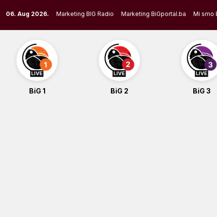
Skip
06. Aug 2026.
Marketing BIG Radio
Marketing BiGportal.ba
Mi smo 
to
content
BiG 1
BiG 2
BiG 3