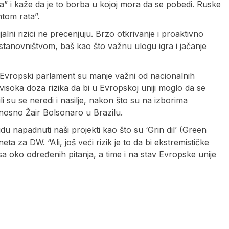
va” i kaže da je to borba u kojoj mora da se pobedi. Ruske
tom rata”.
alni rizici ne precenjuju. Brzo otkrivanje i proaktivno
stanovništvom, baš kao što važnu ulogu igra i jačanje
 Evropski parlament su manje važni od nacionalnih
visoka doza rizika da bi u Evropskoj uniji moglo da se
i su se neredi i nasilje, nakon što su na izborima
nosno Žair Bolsonaro u Brazilu.
 napadnuti naši projekti kao što su ‘Grin dil’ (Green
ta za DW. “Ali, još veći rizik je to da bi ekstremističke
oko određenih pitanja, a time i na stav Evropske unije