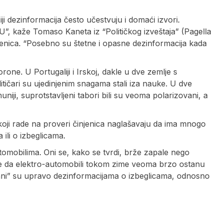
ciji dezinformacija često učestvuju i domaći izvori.
”, kaže Tomaso Kaneta iz “Političkog izveštaja” (Pagella
njenica. “Posebno su štetne i opasne dezinformacija kada
. U Portugaliji i Irskoj, dakle u dve zemlje s
tičari su ujedinjenim snagama stali iza nauke. U dve
iji, suprotstavljeni tabori bili su veoma polarizovani, a
di koji rade na proveri činjenica naglašavaju da ima mnogo
ili o izbeglicama.
automobilima. Oni se, kako se tvrdi, brže zapale nego
se da elektro-automobili tokom zime veoma brzo ostanu
jani” su upravo dezinformacijama o izbeglicama, odnosno