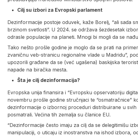
Cilj su izbori za Evropski parlament
Dezinformacije postoje oduvek, kaže Borelj, “ali sada smo
brzinom svetlosti”. U 2024. se održava šezdesetak izbor
odrasle populacije na planeti. Mnogi bi mogli da se nađu
Tako nešto prošle godine je moglo da se prati na primer 
zvaničnu veb-stranicu regionalne vlade u Madridu”, podse
upozorili građane da se (već ugašena) baskijska terorist
napade na biračka mesta.
Šta je cilj dezinformacija?
Evropska unija finansira i “Evropsku opservatoriju digit
novembru prošle godine stručnjaci te “osmatračnice” koji
dezinformacije o izbornoj proceduri distribuirane u svih
posmatrali. Većina tih zemalja su članice EU.
“Dezinformacije često imaju za cilj da se delegitimišu izb
manipulaciji, o uticaju iz inostranstva na ishod izbora