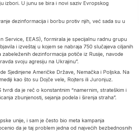
izbori. U junu se bira i novi saziv Evropskog
nje dezinformacija i borbu protiv njih, već sada su u
 Service, EEAS), formirala je specijalnu radnu grupu
bjavila i izveštaj u kojem se nabraja 750 slučajeva ciljanih
a zabeleženih dezinformacija potiče iz Rusije, navode
ravda svoju agresiju na Ukrajinu”.
lede Sjedinjene Američke Države, Nemačka i Poljska. Na
 mediji kao što su Dojče vele, Rojters ili Juronjuz.
vrdi da je reč o konstantnim “namernim, strateškim i
anja zbunjenosti, sejanja podela i širenja straha”.
opske unije, i sam je često bio meta kampanja
e ocenio da je taj problem jedna od najvećih bezbednosnih