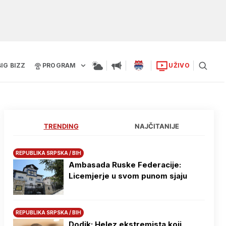
BIG BIZZ
PROGRAM
UŽIVO
TRENDING
NAJČITANIJE
REPUBLIKA SRPSKA / BIH
Ambasada Ruske Federacije:
Licemjerje u svom punom sjaju
REPUBLIKA SRPSKA / BIH
Dodik: Helez ekstremista koji