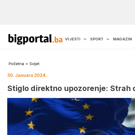
VIJESTI
SPORT
MAGAZIN
Početna
»
Svijet
30. Januara 2024.
Stiglo direktno upozorenje: Strah o