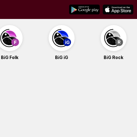
BiG Folk
BiG iG
BiG Rock