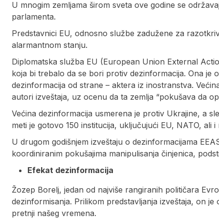
U mnogim zemljama širom sveta ove godine se održavaju 
parlamenta.
Predstavnici EU, odnosno službe zadužene za razotkriva
alarmantnom stanju.
Diplomatska služba EU (European Union External Action
koja bi trebalo da se bori protiv dezinformacija. Ona je o
dezinformacija od strane – aktera iz inostranstva. Većin
autori izveštaja, uz ocenu da ta zemlja “pokušava da op
Većina dezinformacija usmerena je protiv Ukrajine, a s
meti je gotovo 150 institucija, uključujući EU, NATO, ali i
U drugom godišnjem izveštaju o dezinformacijama EEAS t
koordiniranim pokušajima manipulisanja činjenica, podstic
Efekat dezinformacija
Žozep Borelj, jedan od najviše rangiranih političara Evr
dezinformisanja. Prilikom predstavljanja izveštaja, on j
pretnji našeg vremena.