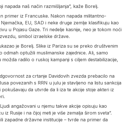
i napada naš način razmišljanja”, kaže Borelj.
an primer iz Francuske. Nakon napada militantno-
u Njemačka, EU, SAD i neke druge zemlje klasifikuju kao
zivu u Pojasu Gaze. Tri nedelje kasnije, neo je tokom noći
vezdu, simbol izraelske države.
kazao je Borelj. Slike iz Pariza su se preko društvenim
to odmah optužili muslimanske zajednice. Ali, samo
u možda radilo o ruskoj kampanji s ciljem destabilizacije,
odgovornost za crtanje Davidovih zvezda prebacilo na
a povezanih s RRN u julu je stavljeno na listu sankcija
i pokušavaju da utvrde da li iza te akcije stoje akteri iz
ri.
Ljudi angažovani u njemu takve akcije opisuju kao
iz Rusije i na čijoj meti je više zemalja širom sveta”.
ili zapadne državne institucije – tvrde na primer da