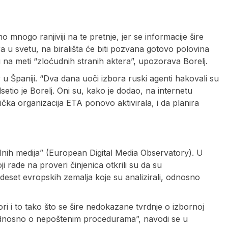
 mnogo ranjiviji na te pretnje, jer se informacije šire
a u svetu, na birališta će biti pozvana gotovo polovina
 na meti “zloćudnih stranih aktera”, upozorava Borelj.
u Španiji. “Dva dana uoči izbora ruski agenti hakovali su
tio je Borelj. Oni su, kako je dodao, na internetu
ička organizacija ETA ponovo aktivirala, i da planira
alnih medija” (European Digital Media Observatory). U
 rade na proveri činjenica otkrili su da su
 deset evropskih zemalja koje su analizirali, odnosno
ori i to tako što se šire nedokazane tvrdnje o izbornoj
, odnosno o nepoštenim procedurama”, navodi se u