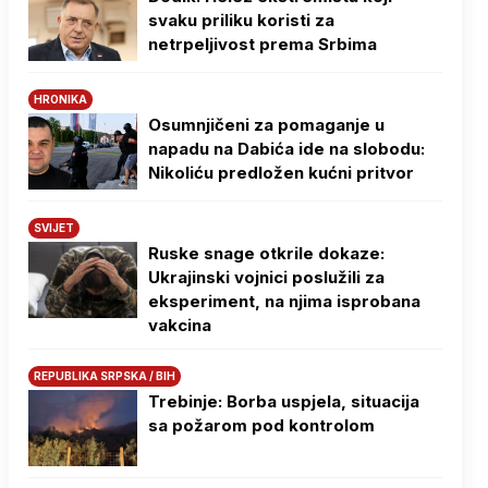
svaku priliku koristi za
netrpeljivost prema Srbima
HRONIKA
Osumnjičeni za pomaganje u
napadu na Dabića ide na slobodu:
Nikoliću predložen kućni pritvor
SVIJET
Ruske snage otkrile dokaze:
Ukrajinski vojnici poslužili za
eksperiment, na njima isprobana
vakcina
REPUBLIKA SRPSKA / BIH
Trebinje: Borba uspjela, situacija
sa požarom pod kontrolom