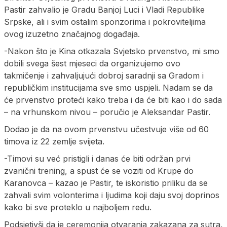
Pastir zahvalio je Gradu Banjoj Luci i Vladi Republike
Srpske, ali i svim ostalim sponzorima i pokroviteljima
ovog izuzetno značajnog događaja.
-Nakon što je Kina otkazala Svjetsko prvenstvo, mi smo
dobili svega šest mjeseci da organizujemo ovo
takmičenje i zahvaljujući dobroj saradnji sa Gradom i
republičkim institucijama sve smo uspjeli. Nadam se da
će prvenstvo proteći kako treba i da će biti kao i do sada
– na vrhunskom nivou – poručio je Aleksandar Pastir.
Dodao je da na ovom prvenstvu učestvuje više od 60
timova iz 22 zemlje svijeta.
-Timovi su već pristigli i danas će biti održan prvi
zvanični trening, a spust će se voziti od Krupe do
Karanovca – kazao je Pastir, te iskoristio priliku da se
zahvali svim volonterima i ljudima koji daju svoj doprinos
kako bi sve proteklo u najboljem redu.
Podsjetivši da je ceremonija otvaranja zakazana za sutra,