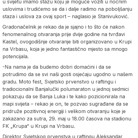
u svijetu imamo stazu koju je moguće voziti u noćnim
uslovima i trudićemo se da i dalje radimo na poboljšanju
staza i uslova za ovaj sport – naglasio je Stanivuković.
Gradonačelnik je rekao da je sjajno i to što će nakon
fenomenalnog otvaranja prije dvije godine na tvrđavi
Kastel, ovogodišnje otvaranje biti organizovano u Krupi
na Vrbasu, koja je jedno fantastično mjesto sa mnogo
potencijala.
-Na nama je da budemo dobri domaćini i da se
potrudimo da se svi naši gosti osjećaju ugodno u našem
gradu. Moto fest, Svjetsko prvenstvo u raftingu i
tradiocionalni Banjalučki polumaraton u jednoj sedmici
pokazuju da se Banja Luka i te kako pozicionirala na
mapi svijeta – rekao je on, te pozvao sugrađane da se
pridruže pozitivnoj energiji i velikom otvaranju koje je
zakazano za sutra, 29. maj u 18.00 časova na stadionu
FK „Krupa“ u Krupi na Vrbasu.
Direktor Svjetskog prvenstva u raftingu Aleksandar