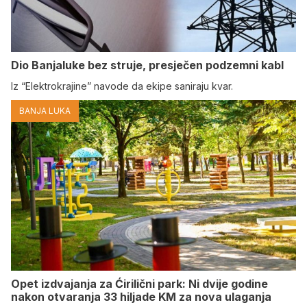
Dio Banjaluke bez struje, presječen podzemni kabl
Iz “Elektrokrajine” navode da ekipe saniraju kvar.
BANJA LUKA
Opet izdvajanja za Ćirilični park: Ni dvije godine
nakon otvaranja 33 hiljade KM za nova ulaganja