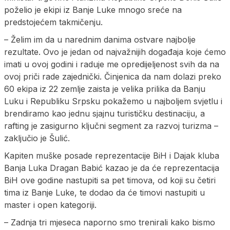
poželio je ekipi iz Banje Luke mnogo sreće na
predstojećem takmičenju.
– Želim im da u narednim danima ostvare najbolje
rezultate. Ovo je jedan od najvažnijih događaja koje ćemo
imati u ovoj godini i raduje me opredijeljenost svih da na
ovoj priči rade zajednički. Činjenica da nam dolazi preko
60 ekipa iz 22 zemlje zaista je velika prilika da Banju
Luku i Republiku Srpsku pokažemo u najboljem svjetlu i
brendiramo kao jednu sjajnu turističku destinaciju, a
rafting je zasigurno ključni segment za razvoj turizma –
zaključio je Šulić.
Kapiten muške posade reprezentacije BiH i Dajak kluba
Banja Luka Dragan Babić kazao je da će reprezentacija
BiH ove godine nastupiti sa pet timova, od koji su četiri
tima iz Banje Luke, te dodao da će timovi nastupiti u
master i open kategoriji.
– Zadnja tri mjeseca naporno smo trenirali kako bismo