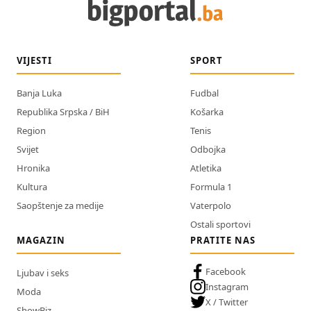
VIJESTI
SPORT
Banja Luka
Fudbal
Republika Srpska / BiH
Košarka
Region
Tenis
Svijet
Odbojka
Hronika
Atletika
Kultura
Formula 1
Saopštenje za medije
Vaterpolo
Ostali sportovi
MAGAZIN
PRATITE NAS
Facebook
Ljubav i seks
Instagram
Moda
X / Twitter
ShowBiz