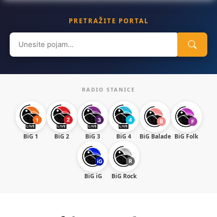
PRETRAŽITE PORTAL
Search
for:
RADIO STANICE
BiG 1
BiG 2
BiG 3
BiG 4
BiG Balade
BiG Folk
BiG iG
BiG Rock