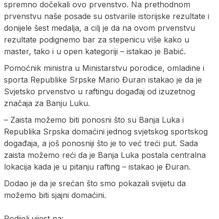
spremno dočekali ovo prvenstvo. Na prethodnom
prvenstvu naše posade su ostvarile istorijske rezultate i
donijele šest medalja, a cilj je da na ovom prvenstvu
rezultate podignemo bar za stepenicu više kako u
master, tako i u open kategoriji – istakao je Babić.
Pomoćnik ministra u Ministarstvu porodice, omladine i
sporta Republike Srpske Mario Đuran istakao je da je
Svjetsko prvenstvo u raftingu događaj od izuzetnog
značaja za Banju Luku.
– Zaista možemo biti ponosni što su Banja Luka i
Republika Srpska domaćini jednog svjetskog sportskog
događaja, a još ponosniji što je to već treći put. Sada
zaista možemo reći da je Banja Luka postala centralna
lokacija kada je u pitanju rafting – istakao je Đuran.
Dodao je da je srećan što smo pokazali svijetu da
možemo biti sjajni domaćini.
Podijeli vijest na: