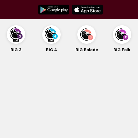
Skip
to
content
BiG 4
BiG Balade
BiG Folk
BiG iG