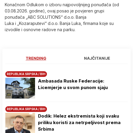
Konačnom Odlukom o izboru najpovoljnijeg ponuđača (od
03.08.2026. godine), ovaj posao je povjeren grupi
ponuđača „ABC SOLUTIONS“ d.o.o. Banja
Luka i „Kozaraputevi“ d.o.o. Banja Luka, firmama koje su
izvodile i osnovne radove na parku.
TRENDING
NAJČITANIJE
REPUBLIKA SRPSKA / BIH
Ambasada Ruske Federacije:
Licemjerje u svom punom sjaju
REPUBLIKA SRPSKA / BIH
Dodik: Helez ekstremista koji svaku
priliku koristi za netrpeljivost prema
Srbima