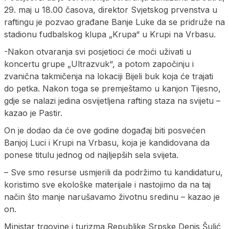
29. maj u 18.00 časova, direktor Svjetskog prvenstva u
raftingu je pozvao građane Banje Luke da se pridruže na
stadionu fudbalskog klupa „Krupa“ u Krupi na Vrbasu.
-Nakon otvaranja svi posjetioci će moći uživati u
koncertu grupe „Ultrazvuk“, a potom započinju i
zvanična takmičenja na lokaciji Bijeli buk koja će trajati
do petka. Nakon toga se premještamo u kanjon Tijesno,
gdje se nalazi jedina osvijetljena rafting staza na svijetu –
kazao je Pastir.
On je dodao da će ove godine događaj biti posvećen
Banjoj Luci i Krupi na Vrbasu, koja je kandidovana da
ponese titulu jednog od najljepših sela svijeta.
– Sve smo resurse usmjerili da podržimo tu kandidaturu,
koristimo sve ekološke materijale i nastojimo da na taj
način što manje narušavamo životnu sredinu – kazao je
on.
Ministar trgovine i turizma Republike Srpske Denis Šulić