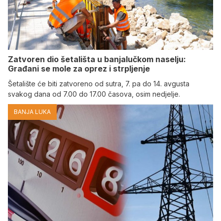
Zatvoren dio šetališta u banjalučkom naselju:
Građani se mole za oprez i strpljenje
Šetalište će biti zatvoreno od sutra, 7. pa do 14. avgusta
svakog dana od 7.00 do 17.00 časova, osim nedjelje.
BANJA LUKA