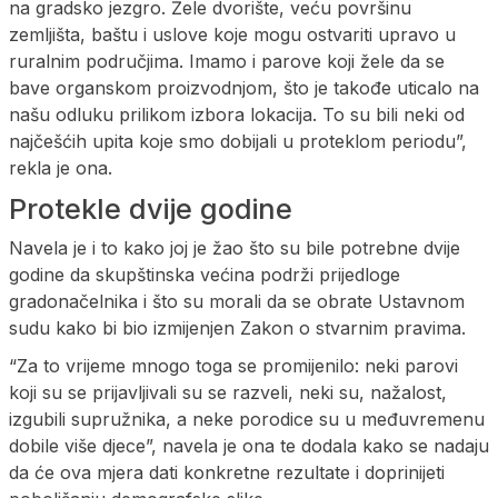
na gradsko jezgro. Žele dvorište, veću površinu
zemljišta, baštu i uslove koje mogu ostvariti upravo u
ruralnim područjima. Imamo i parove koji žele da se
bave organskom proizvodnjom, što je takođe uticalo na
našu odluku prilikom izbora lokacija. To su bili neki od
najčešćih upita koje smo dobijali u proteklom periodu”,
rekla je ona.
Protekle dvije godine
Navela je i to kako joj je žao što su bile potrebne dvije
godine da skupštinska većina podrži prijedloge
gradonačelnika i što su morali da se obrate Ustavnom
sudu kako bi bio izmijenjen Zakon o stvarnim pravima.
“Za to vrijeme mnogo toga se promijenilo: neki parovi
koji su se prijavljivali su se razveli, neki su, nažalost,
izgubili supružnika, a neke porodice su u međuvremenu
dobile više djece”, navela je ona te dodala kako se nadaju
da će ova mjera dati konkretne rezultate i doprinijeti