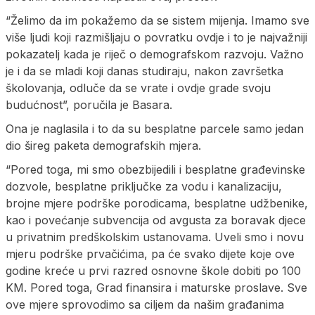
“Želimo da im pokažemo da se sistem mijenja. Imamo sve
više ljudi koji razmišljaju o povratku ovdje i to je najvažniji
pokazatelj kada je riječ o demografskom razvoju. Važno
je i da se mladi koji danas studiraju, nakon završetka
školovanja, odluče da se vrate i ovdje grade svoju
budućnost”, poručila je Basara.
Ona je naglasila i to da su besplatne parcele samo jedan
dio šireg paketa demografskih mjera.
“Pored toga, mi smo obezbijedili i besplatne građevinske
dozvole, besplatne priključke za vodu i kanalizaciju,
brojne mjere podrške porodicama, besplatne udžbenike,
kao i povećanje subvencija od avgusta za boravak djece
u privatnim predškolskim ustanovama. Uveli smo i novu
mjeru podrške prvačićima, pa će svako dijete koje ove
godine kreće u prvi razred osnovne škole dobiti po 100
KM. Pored toga, Grad finansira i maturske proslave. Sve
ove mjere sprovodimo sa ciljem da našim građanima