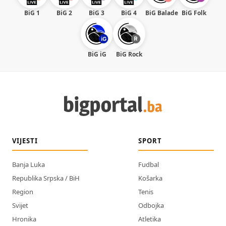
BiG 1
BiG 2
BiG 3
BiG 4
BiG Balade
BiG Folk
BiG iG
BiG Rock
VIJESTI
SPORT
Banja Luka
Fudbal
Republika Srpska / BiH
Košarka
Region
Tenis
Svijet
Odbojka
Hronika
Atletika