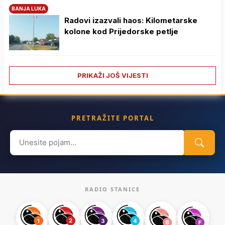
BANJA LUKA
Radovi izazvali haos: Kilometarske
kolone kod Prijedorske petlje
PRIKAŽI JOŠ VIJESTI
PRETRAŽITE PORTAL
Search
for:
RADIO STANICE