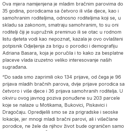
Ova mjera namijenjena je mladim bračnim parovima do
35 godina, porodicama sa četvoro ili više djece, kao i
samohranim roditeljima, odnosno roditeljima koji se, u
skladu sa zakonom, smatraju samohranim, to su oni
roditelji čiji je supružnik preminuo ili se otac u rodnom
listu djeteta vodi kao nepoznat, kazala je ovo ovlašteni
potpisnik Odjeljenja za brigu o porodici i demografiju
Adriana Basara, koja je poručila i to kako za besplatne
placeve vlada izuzetno veliko interesovanje naših
sugrađana.
“Do sada smo zaprimili oko 134 prijave, od čega je 96
prijava mladih bračnih parova, dvije prijave porodica sa
četvoro i više djece i 36 prijava samohranih roditelja. U
okviru ovog javnog poziva ponuđene su 203 parcele
koje se nalaze u Motikama, Bukovici, Piskavici i
Dragočaju. Opredijelili smo se za prigradske i seoske
lokacije, jer mnogi mladi bračni parovi, ali i višečlane
porodice, ne žele da njihov život bude ograničen samo