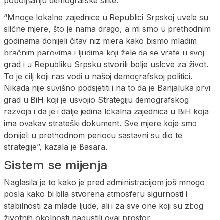
poboljšanju demografske slike.
“Mnoge lokalne zajednice u Republici Srpskoj uvele su
slične mjere, što je nama drago, a mi smo u prethodnim
godinama donijeli čitav niz mjera kako bismo mladim
bračnim parovima i ljudima koji žele da se vrate u svoj
grad i u Republiku Srpsku stvorili bolje uslove za život.
To je cilj koji nas vodi u našoj demografskoj politici.
Nikada nije suvišno podsjetiti i na to da je Banjaluka prvi
grad u BiH koji je usvojio Strategiju demografskog
razvoja i da je i dalje jedina lokalna zajednica u BiH koja
ima ovakav strateški dokument. Sve mjere koje smo
donijeli u prethodnom periodu sastavni su dio te
strategije”, kazala je Basara.
Sistem se mijenja
Naglasila je to kako je pred administracijom još mnogo
posla kako bi bila stvorena atmosferu sigurnosti i
stabilnosti za mlade ljude, ali i za sve one koji su zbog
životnih okolnosti napustili ovaj prostor.