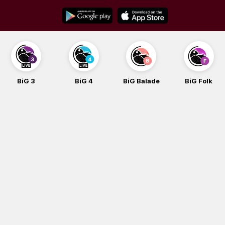
Skip
to
content
BiG 3
BiG 4
BiG Balade
BiG Folk