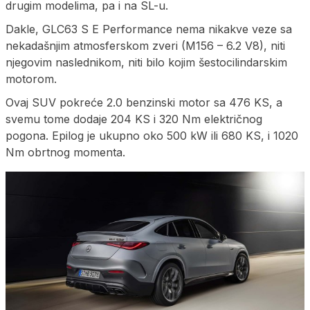
drugim modelima, pa i na SL-u.
Dakle, GLC63 S E Performance nema nikakve veze sa
nekadašnjim atmosferskom zveri (M156 – 6.2 V8), niti
njegovim naslednikom, niti bilo kojim šestocilindarskim
motorom.
Ovaj SUV pokreće 2.0 benzinski motor sa 476 KS, a
svemu tome dodaje 204 KS i 320 Nm električnog
pogona. Epilog je ukupno oko 500 kW ili 680 KS, i 1020
Nm obrtnog momenta.