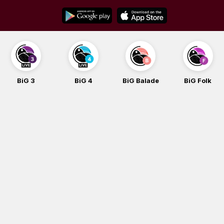
Skip
to
content
BiG 4
BiG Balade
BiG Folk
BiG iG