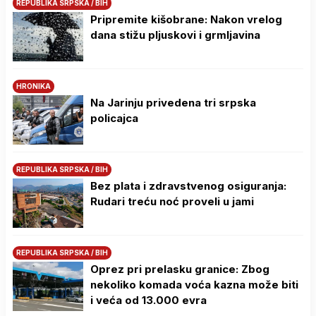
REPUBLIKA SRPSKA / BIH
Pripremite kišobrane: Nakon vrelog
dana stižu pljuskovi i grmljavina
HRONIKA
Na Јarinju privedena tri srpska
policajca
REPUBLIKA SRPSKA / BIH
Bez plata i zdravstvenog osiguranja:
Rudari treću noć proveli u jami
REPUBLIKA SRPSKA / BIH
Oprez pri prelasku granice: Zbog
nekoliko komada voća kazna može biti
i veća od 13.000 evra