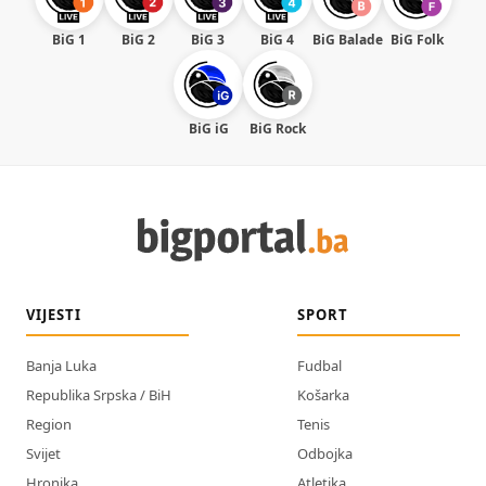
BiG 1
BiG 2
BiG 3
BiG 4
BiG Balade
BiG Folk
BiG iG
BiG Rock
VIJESTI
SPORT
Banja Luka
Fudbal
Republika Srpska / BiH
Košarka
Region
Tenis
Svijet
Odbojka
Hronika
Atletika