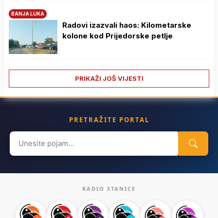
BANJA LUKA
Radovi izazvali haos: Kilometarske
kolone kod Prijedorske petlje
PRIKAŽI JOŠ VIJESTI
PRETRAŽITE PORTAL
Search
for:
RADIO STANICE