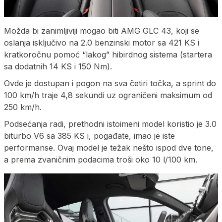
Možda bi zanimljiviji mogao biti AMG GLC 43, koji se
oslanja isključivo na 2.0 benzinski motor sa 421 KS i
kratkoročnu pomoć “lakog” hibirdnog sistema (startera
sa dodatnih 14 KS i 150 Nm).
Ovde je dostupan i pogon na sva četiri točka, a sprint do
100 km/h traje 4,8 sekundi uz ograničeni maksimum od
250 km/h.
Podsećanja radi, prethodni istoimeni model koristio je 3.0
biturbo V6 sa 385 KS i, pogađate, imao je iste
performanse. Ovaj model je težak nešto ispod dve tone,
a prema zvaničnim podacima troši oko 10 l/100 km.