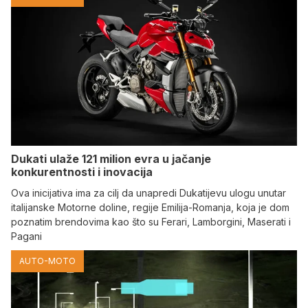
Dukati ulaže 121 milion evra u jačanje
konkurentnosti i inovacija
Ova inicijativa ima za cilj da unapredi Dukatijevu ulogu unutar
italijanske Motorne doline, regije Emilija-Romanja, koja je dom
poznatim brendovima kao što su Ferari, Lamborgini, Maserati i
Pagani
AUTO-MOTO