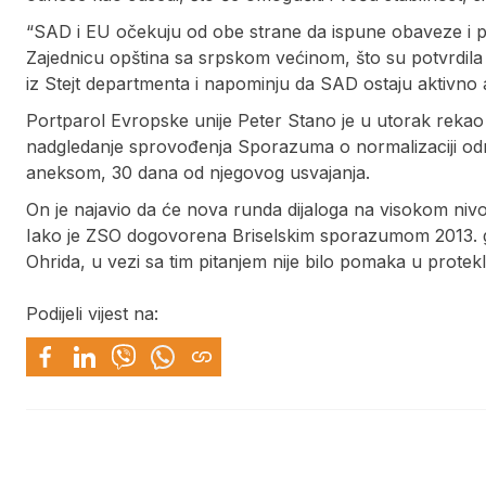
“SAD i EU očekuju od obe strane da ispune obaveze i pri
Zajednicu opština sa srpskom većinom, što su potvrdila
iz Stejt departmenta i napominju da SAD ostaju aktivn
Portparol Evropske unije Peter Stano je u utorak rekao
nadgledanje sprovođenja Sporazuma o normalizaciji odn
aneksom, 30 dana od njegovog usvajanja.
On je najavio da će nova runda dijaloga na visokom nivo
Iako je ZSO dogovorena Briselskim sporazumom 2013. 
Ohrida, u vezi sa tim pitanjem nije bilo pomaka u protek
Podijeli vijest na: