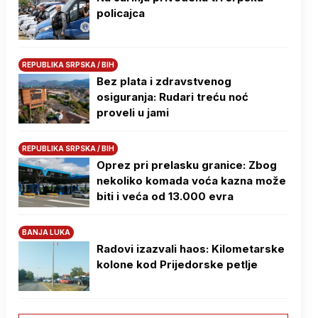
policajca
REPUBLIKA SRPSKA / BIH
Bez plata i zdravstvenog
osiguranja: Rudari treću noć
proveli u jami
REPUBLIKA SRPSKA / BIH
Oprez pri prelasku granice: Zbog
nekoliko komada voća kazna može
biti i veća od 13.000 evra
BANJA LUKA
Radovi izazvali haos: Kilometarske
kolone kod Prijedorske petlje