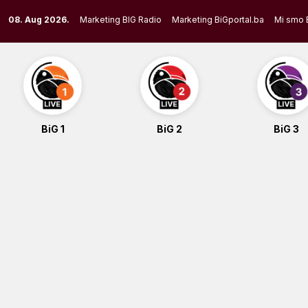
Skip
08. Aug 2026.
Marketing BIG Radio
Marketing BiGportal.ba
Mi smo 
to
content
BiG 1
BiG 2
BiG 3