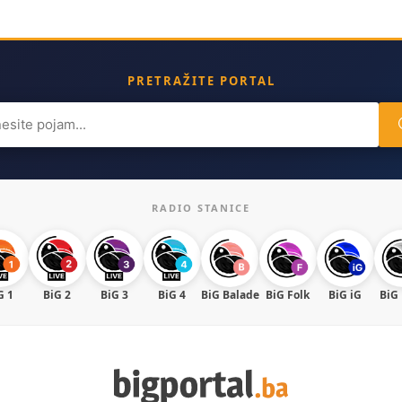
PRETRAŽITE PORTAL
ch
RADIO STANICE
G 1
BiG 2
BiG 3
BiG 4
BiG Balade
BiG Folk
BiG iG
BiG