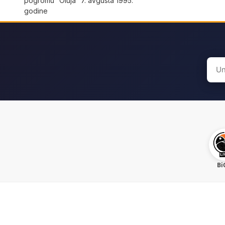
pogromu “Oluja” 7. avgusta 1995.
godine
Sear
for:
Bi