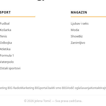
SPORT
MAGAZIN
Fudbal
Ljubav i seks
Košarka
Moda
Tenis
ShowBiz
Odbojka
Zanimljivo
Atletika
Formula 1
Vaterpolo
Ostali sportovi
eting BIG Radio
Marketing BIGportal.ba
Mi smo BIG
Vodič oglašavanja
Kontaktiraj
© 2026 Jelena Tomić — Sva prava zadržana.