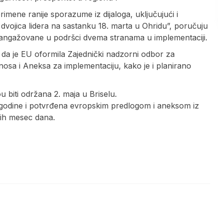
mene ranije sporazume iz dijaloga, uključujući i
 dvojica lidera na sastanku 18. marta u Ohridu”, poručuju
o angažovane u podršci dvema stranama u implementaciji.
 da je EU oformila Zajednički nadzorni odbor za
osa i Aneksa za implementaciju, kako je i planirano
u biti održana 2. maja u Briselu.
godine i potvrđena evropskim predlogom i aneksom iz
lih mesec dana.