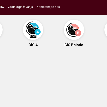
BiG
Vodič oglašavanja
Kontaktirajte nas
BiG 4
BiG Balade