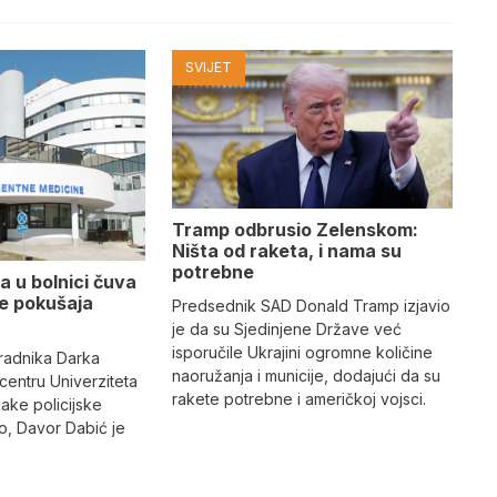
SVIJET
Tramp odbrusio Zelenskom:
Ništa od raketa, i nama su
potrebne
a u bolnici čuva
se pokušaja
Predsednik SAD Donald Tramp izjavio
je da su Sjedinjene Države već
isporučile Ukrajini ogromne količine
radnika Darka
naoružanja i municije, dodajući da su
 centru Univerziteta
rakete potrebne i američkoj vojsci.
jake policijske
, Davor Dabić je