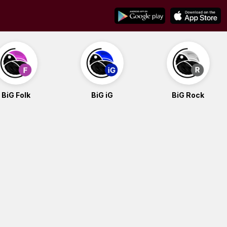
BiG Folk
BiG iG
BiG Rock