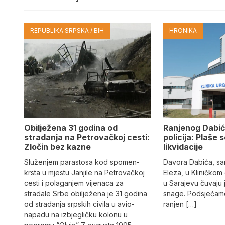
REPUBLIKA SRPSKA / BIH
HRONIKA
Obilježena 31 godina od
Ranjenog Dabić
stradanja na Petrovačkoj cesti:
policija: Plaše 
Zločin bez kazne
likvidacije
Služenjem parastosa kod spomen-
Davora Dabića, sa
krsta u mjestu Janjile na Petrovačkoj
Eleza, u Kliničkom
cesti i polaganjem vijenaca za
u Sarajevu čuvaju 
stradale Srbe obilježena je 31 godina
snage. Podsjećamo
od stradanja srpskih civila u avio-
ranjen […]
napadu na izbjegličku kolonu u