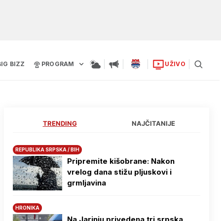
BIG BIZZ
PROGRAM
UŽIVO
TRENDING
NAJČITANIJE
REPUBLIKA SRPSKA / BIH
Pripremite kišobrane: Nakon
vrelog dana stižu pljuskovi i
grmljavina
HRONIKA
Na Јarinju privedena tri srpska