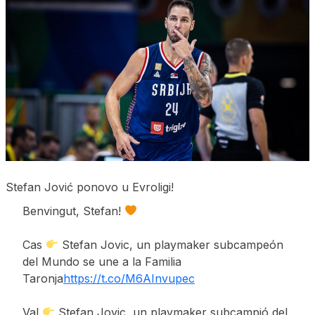
Stefan Jović ponovo u Evroligi!
Benvingut, Stefan!
Cas
Stefan Jovic, un playmaker subcampeón
del Mundo se une a la Familia
Taronja
https://t.co/M6AInvupec
Val
Stefan Jovic, un playmaker subcampió del