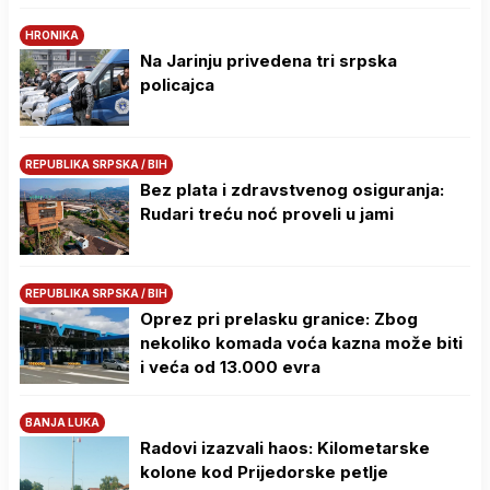
HRONIKA
Na Јarinju privedena tri srpska
policajca
REPUBLIKA SRPSKA / BIH
Bez plata i zdravstvenog osiguranja:
Rudari treću noć proveli u jami
REPUBLIKA SRPSKA / BIH
Oprez pri prelasku granice: Zbog
nekoliko komada voća kazna može biti
i veća od 13.000 evra
BANJA LUKA
Radovi izazvali haos: Kilometarske
kolone kod Prijedorske petlje