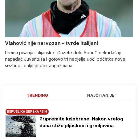
Vlahović nije nervozan – tvrde Italijani
Prema pisanju italijanske “Gazete delo Sport”, nekadašnji
napadač Juventusa i gotovo tri nedjelje uoči početka nove
sezone i dalje je bez angažmana
TRENDING
NAJČITANIJE
REPUBLIKA SRPSKA / BIH
Pripremite kišobrane: Nakon vrelog
dana stižu pljuskovi i grmljavina