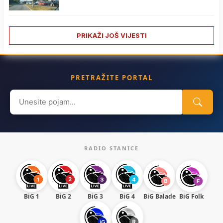
PRIKAŽI JOŠ VIJESTI
PRETRAŽITE PORTAL
Search
for:
RADIO STANICE
BiG 1
BiG 2
BiG 3
BiG 4
BiG Balade
BiG Folk