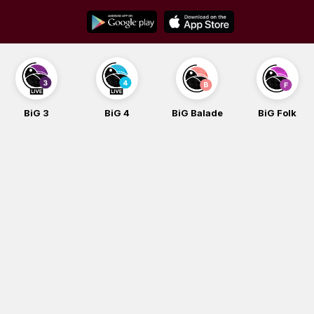
Skip
to
content
BiG 4
BiG Balade
BiG Folk
BiG iG