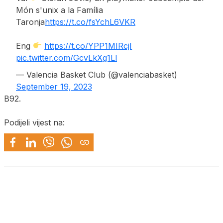
Món s'unix a la Família
Taronja
https://t.co/fsYchL6VKR
Eng
https://t.co/YPP1MIRcjI
pic.twitter.com/GcvLkXg1Ll
— Valencia Basket Club (@valenciabasket)
September 19, 2023
B92.
Podijeli vijest na: