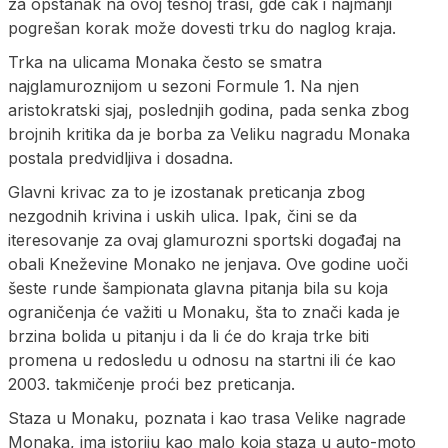
za opstanak na ovoj tesnoj trasi, gde čak i najmanji
pogrešan korak može dovesti trku do naglog kraja.
Trka na ulicama Monaka često se smatra
najglamuroznijom u sezoni Formule 1. Na njen
aristokratski sjaj, poslednjih godina, pada senka zbog
brojnih kritika da je borba za Veliku nagradu Monaka
postala predvidljiva i dosadna.
Glavni krivac za to je izostanak preticanja zbog
nezgodnih krivina i uskih ulica. Ipak, čini se da
iteresovanje za ovaj glamurozni sportski događaj na
obali Kneževine Monako ne jenjava. Ove godine uoči
šeste runde šampionata glavna pitanja bila su koja
ograničenja će važiti u Monaku, šta to znači kada je
brzina bolida u pitanju i da li će do kraja trke biti
promena u redosledu u odnosu na startni ili će kao
2003. takmičenje proći bez preticanja.
Staza u Monaku, poznata i kao trasa Velike nagrade
Monaka, ima istoriju kao malo koja staza u auto-moto