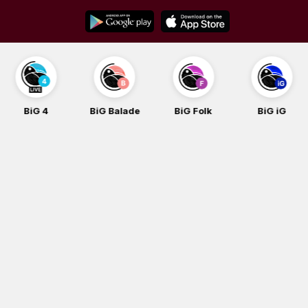
Skip
to
content
BiG 4
BiG Balade
BiG Folk
BiG iG