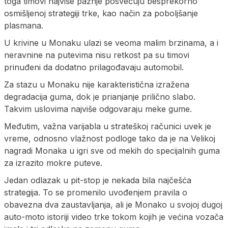
toga timovi najviše pažnje posvećuju besprekorno
osmišljenoj strategiji trke, kao način za poboljšanje
plasmana.
U krivine u Monaku ulazi se veoma malim brzinama, a i
neravnine na putevima nisu retkost pa su timovi
prinuđeni da dodatno prilagođavaju automobil.
Za stazu u Monaku nije karakteristična izražena
degradacija guma, dok je prianjanje prilično slabo.
Takvim uslovima najviše odgovaraju meke gume.
Međutim, važna varijabla u strateškoj računici uvek je
vreme, odnosno vlažnost podloge tako da je na Velikoj
nagradi Monaka u igri sve od mekih do specijalnih guma
za izrazito mokre puteve.
Jedan odlazak u pit-stop je nekada bila najčešća
strategija. To se promenilo uvođenjem pravila o
obavezna dva zaustavljanja, ali je Monako u svojoj dugoj
auto-moto istoriji video trke tokom kojih je većina vozača