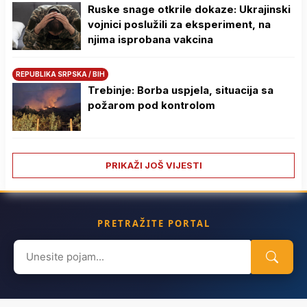
Ruske snage otkrile dokaze: Ukrajinski
vojnici poslužili za eksperiment, na
njima isprobana vakcina
REPUBLIKA SRPSKA / BIH
Trebinje: Borba uspjela, situacija sa
požarom pod kontrolom
PRIKAŽI JOŠ VIJESTI
PRETRAŽITE PORTAL
Search
for: