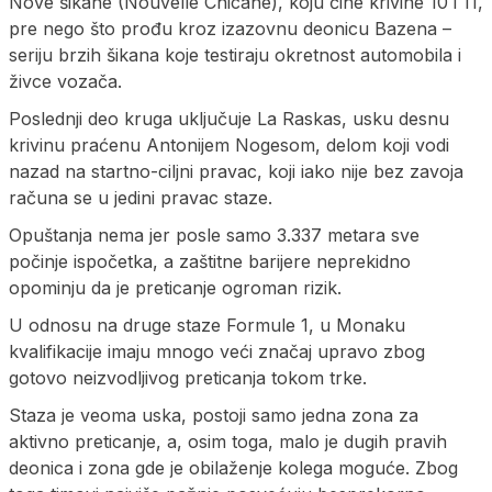
Nove šikane (Nouvelle Chicane), koju čine krivine 10 i 11,
pre nego što prođu kroz izazovnu deonicu Bazena –
seriju brzih šikana koje testiraju okretnost automobila i
živce vozača.
Poslednji deo kruga uključuje La Raskas, usku desnu
krivinu praćenu Antonijem Nogesom, delom koji vodi
nazad na startno-ciljni pravac, koji iako nije bez zavoja
računa se u jedini pravac staze.
Opuštanja nema jer posle samo 3.337 metara sve
počinje ispočetka, a zaštitne barijere neprekidno
opominju da je preticanje ogroman rizik.
U odnosu na druge staze Formule 1, u Monaku
kvalifikacije imaju mnogo veći značaj upravo zbog
gotovo neizvodljivog preticanja tokom trke.
Staza je veoma uska, postoji samo jedna zona za
aktivno preticanje, a, osim toga, malo je dugih pravih
deonica i zona gde je obilaženje kolega moguće. Zbog