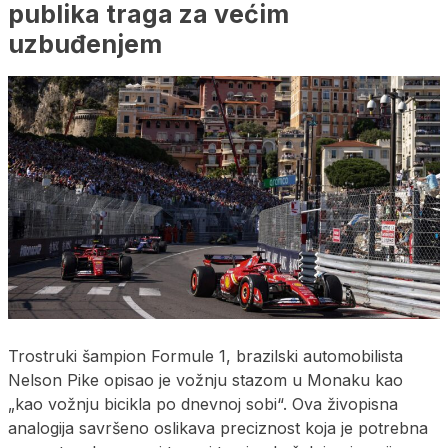
publika traga za većim
uzbuđenjem
Trostruki šampion Formule 1, brazilski automobilista
Nelson Pike opisao je vožnju stazom u Monaku kao
„kao vožnju bicikla po dnevnoj sobi“. Ova živopisna
analogija savršeno oslikava preciznost koja je potrebna