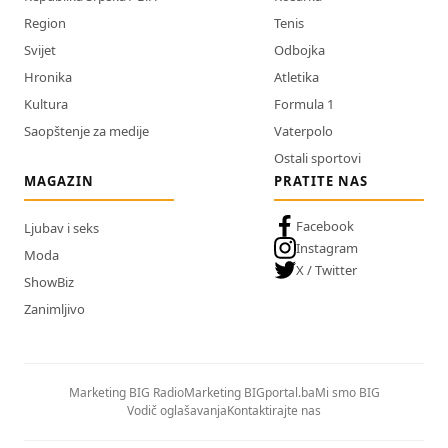
Region
Tenis
Svijet
Odbojka
Hronika
Atletika
Kultura
Formula 1
Saopštenje za medije
Vaterpolo
Ostali sportovi
MAGAZIN
PRATITE NAS
Facebook
Ljubav i seks
Instagram
Moda
X / Twitter
ShowBiz
Zanimljivo
Marketing BIG Radio
Marketing BIGportal.ba
Mi smo BIG
Vodič oglašavanja
Kontaktirajte nas