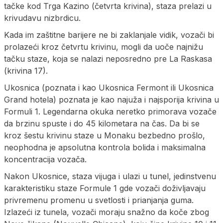
tačke kod Trga Kazino (četvrta krivina), staza prelazi u
krivudavu nizbrdicu.
Kada im zaštitne barijere ne bi zaklanjale vidik, vozači bi
prolazeći kroz četvrtu krivinu, mogli da uoče najnižu
tačku staze, koja se nalazi neposredno pre La Raskasa
(krivina 17).
Ukosnica (poznata i kao Ukosnica Fermont ili Ukosnica
Grand hotela) poznata je kao najuža i najsporija krivina u
Formuli 1. Legendarna okuka neretko primorava vozače
da brzinu spuste i do 45 kilometara na čas. Da bi se
kroz šestu krivinu staze u Monaku bezbedno prošlo,
neophodna je apsolutna kontrola bolida i maksimalna
koncentracija vozača.
Nakon Ukosnice, staza vijuga i ulazi u tunel, jedinstvenu
karakteristiku staze Formule 1 gde vozači doživljavaju
privremenu promenu u svetlosti i prianjanja guma.
Izlazeći iz tunela, vozači moraju snažno da koče zbog