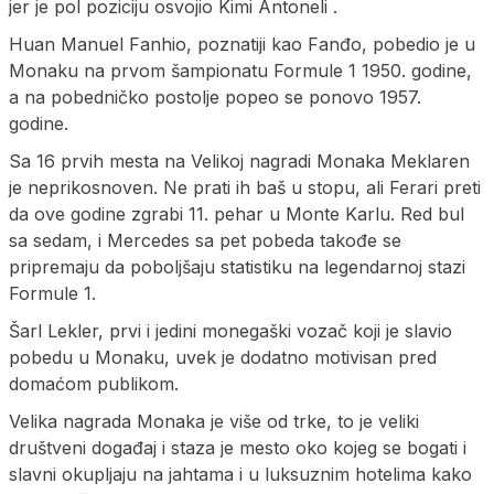
jer je pol poziciju osvojio Kimi Antoneli .
Huan Manuel Fanhio, poznatiji kao Fanđo, pobedio je u
Monaku na prvom šampionatu Formule 1 1950. godine,
a na pobedničko postolje popeo se ponovo 1957.
godine.
Sa 16 prvih mesta na Velikoj nagradi Monaka Meklaren
je neprikosnoven. Ne prati ih baš u stopu, ali Ferari preti
da ove godine zgrabi 11. pehar u Monte Karlu. Red bul
sa sedam, i Mercedes sa pet pobeda takođe se
pripremaju da poboljšaju statistiku na legendarnoj stazi
Formule 1.
Šarl Lekler, prvi i jedini monegaški vozač koji je slavio
pobedu u Monaku, uvek je dodatno motivisan pred
domaćom publikom.
Velika nagrada Monaka je više od trke, to je veliki
društveni događaj i staza je mesto oko kojeg se bogati i
slavni okupljaju na jahtama i u luksuznim hotelima kako