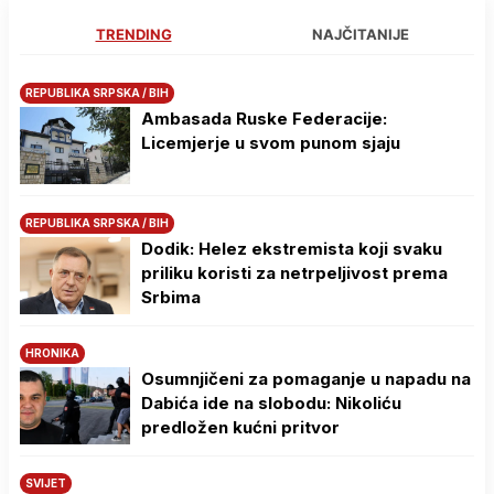
TRENDING
NAJČITANIJE
REPUBLIKA SRPSKA / BIH
Ambasada Ruske Federacije:
Licemjerje u svom punom sjaju
REPUBLIKA SRPSKA / BIH
Dodik: Helez ekstremista koji svaku
priliku koristi za netrpeljivost prema
Srbima
HRONIKA
Osumnjičeni za pomaganje u napadu na
Dabića ide na slobodu: Nikoliću
predložen kućni pritvor
SVIJET