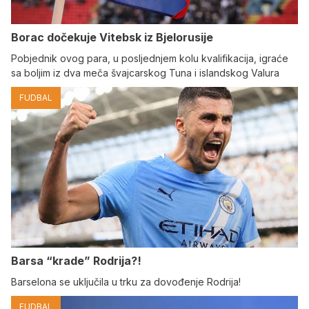
Borac dočekuje Vitebsk iz Bjelorusije
Pobjednik ovog para, u posljednjem kolu kvalifikacija, igraće
sa boljim iz dva meča švajcarskog Tuna i islandskog Valura
FUDBAL
Barsa “krade” Rodrija?!
Barselona se uključila u trku za dovođenje Rodrija!
FUDBAL