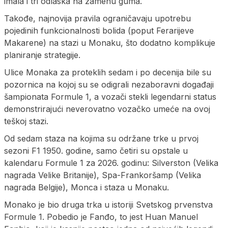
imala i tri odlaska na zamenu guma.
Takođe, najnovija pravila ograničavaju upotrebu
pojedinih funkcionalnosti bolida (poput Ferarijeve
Makarene) na stazi u Monaku, što dodatno komplikuje
planiranje strategije.
Ulice Monaka za proteklih sedam i po decenija bile su
pozornica na kojoj su se odigrali nezaboravni događaji
šampionata Formule 1, a vozači stekli legendarni status
demonstrirajući neverovatno vozačko umeće na ovoj
teškoj stazi.
Od sedam staza na kojima su održane trke u prvoj
sezoni F1 1950. godine, samo četiri su opstale u
kalendaru Formule 1 za 2026. godinu: Silverston (Velika
nagrada Velike Britanije), Spa-Frankoršamp (Velika
nagrada Belgije), Monca i staza u Monaku.
Monako je bio druga trka u istoriji Svetskog prvenstva
Formule 1. Pobedio je Fanđo, to jest Huan Manuel