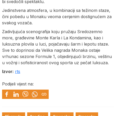
bi svedočili spektaklu.
Jedinstvena atmosfera, u kombinaciji sa težinom staze,
čini pobedu u Monaku veoma cenjenim dostignućem za
svakog vozača.
Zadivljujuća scenografija koju pružaju Sredozemno
more, građevine Monte Karla i La Kondamina, kao i
luksuzna plovila u luci, pojačavaju šarm i lepotu staze.
Sve to doprinosi da Velika nagrada Monaka ostaje
vrhunac sezone Formule 1, objedinjujući brzinu, veštinu
u vožnji i sofisticiranost ovog sporta uz pečat luksuza.
Izvor:
rts
Podijeli vijest na: