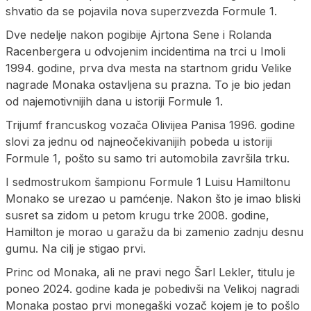
shvatio da se pojavila nova superzvezda Formule 1.
Dve nedelje nakon pogibije Ajrtona Sene i Rolanda
Racenbergera u odvojenim incidentima na trci u Imoli
1994. godine, prva dva mesta na startnom gridu Velike
nagrade Monaka ostavljena su prazna. To je bio jedan
od najemotivnijih dana u istoriji Formule 1.
Trijumf francuskog vozača Olivijea Panisa 1996. godine
slovi za jednu od najneočekivanijih pobeda u istoriji
Formule 1, pošto su samo tri automobila završila trku.
I sedmostrukom šampionu Formule 1 Luisu Hamiltonu
Monako se urezao u pamćenje. Nakon što je imao bliski
susret sa zidom u petom krugu trke 2008. godine,
Hamilton je morao u garažu da bi zamenio zadnju desnu
gumu. Na cilj je stigao prvi.
Princ od Monaka, ali ne pravi nego Šarl Lekler, titulu je
poneo 2024. godine kada je pobedivši na Velikoj nagradi
Monaka postao prvi monegaški vozač kojem je to pošlo