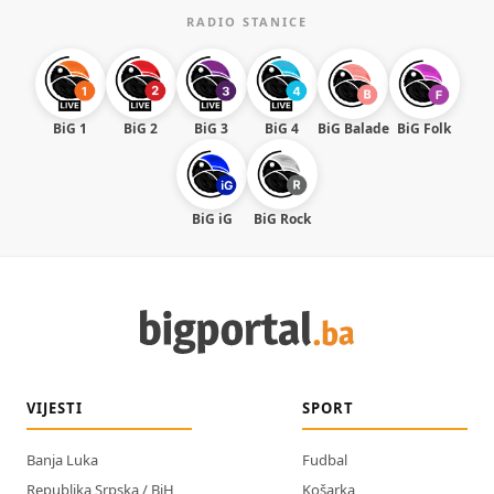
RADIO STANICE
BiG 1
BiG 2
BiG 3
BiG 4
BiG Balade
BiG Folk
BiG iG
BiG Rock
VIJESTI
SPORT
Banja Luka
Fudbal
Republika Srpska / BiH
Košarka