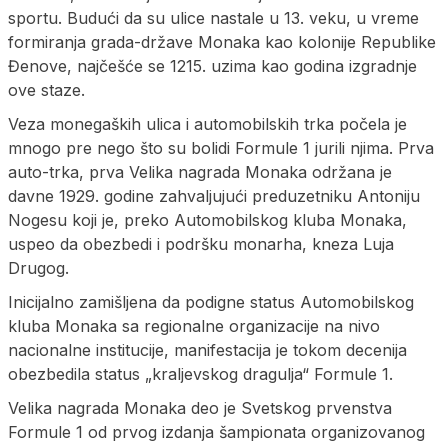
sportu. Budući da su ulice nastale u 13. veku, u vreme
formiranja grada-države Monaka kao kolonije Republike
Đenove, najčešće se 1215. uzima kao godina izgradnje
ove staze.
Veza monegaških ulica i automobilskih trka počela je
mnogo pre nego što su bolidi Formule 1 jurili njima. Prva
auto-trka, prva Velika nagrada Monaka održana je
davne 1929. godine zahvaljujući preduzetniku Antoniju
Nogesu koji je, preko Automobilskog kluba Monaka,
uspeo da obezbedi i podršku monarha, kneza Luja
Drugog.
Inicijalno zamišljena da podigne status Automobilskog
kluba Monaka sa regionalne organizacije na nivo
nacionalne institucije, manifestacija je tokom decenija
obezbedila status „kraljevskog dragulja“ Formule 1.
Velika nagrada Monaka deo je Svetskog prvenstva
Formule 1 od prvog izdanja šampionata organizovanog