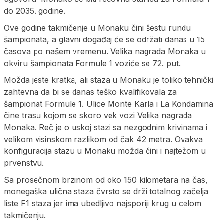
do 2035. godine.
Ove godine takmičenje u Monaku čini šestu rundu
šampionata, a glavni događaj će se održati danas u 15
časova po našem vremenu. Velika nagrada Monaka u
okviru šampionata Formule 1 voziće se 72. put.
Možda jeste kratka, ali staza u Monaku je toliko tehnički
zahtevna da bi se danas teško kvalifikovala za
šampionat Formule 1. Ulice Monte Karla i La Kondamina
čine trasu kojom se skoro vek vozi Velika nagrada
Monaka. Reč je o uskoj stazi sa nezgodnim krivinama i
velikom visinskom razlikom od čak 42 metra. Ovakva
konfiguracija stazu u Monaku možda čini i najtežom u
prvenstvu.
Sa prosečnom brzinom od oko 150 kilometara na čas,
monegaška ulična staza čvrsto se drži totalnog začelja
liste F1 staza jer ima ubedljivo najsporiji krug u celom
takmičenju.