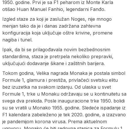
1950. godine. Prvi je sa F1 peharom iz Monte Karla
otišao Huan Manuel Fanhio, legendarni Fanđo.
Izgled staze za koji je zaslužan Noges, nije mnogo
menjan tako da je i danas zadržana zahtevna
konfiguracija koja uključuje oštre krivine, promene
nagiba i tunel.
Ipak, da bi se prilagođavala novim bezbednosnim
standardima, staza je pretrpela nekoliko prepravki,
uključujući dodavanje šikane i zaštitnih barijera.
Tokom godina, Velika nagrada Monaka je postala simbol
Formule 1, glamura i prestiža, privlačeći svetsku elitu
bez izuzetka na svakom izdanju. Od ulaska u svet
Formule 1, trke u Monaku održavaju se u kontinuitetu sa
svega dva prekida. Posle inauguracione trke 1950. bolidi
su se vratili u Monako 1955. godine. Sledeće ispadanje iz
F1 kalendara zabeleženo je tek 2020. godine, a izazvano
je pandemijom korona virusa. Prema aktuelnom
ugovoru, Monako će biti redovna stanica za Formulu 1