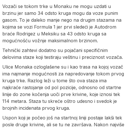
Vozači se tokom trke u Monaku ne mogu uzdati u
brzinu jer samo 34 odsto kruga mogu da voze punim
gasom. To je daleko manje nego na drugim stazama na
kojima se vozi Formula 1 jer prvi sledeći je Autodrom
braće Rodrigez u Meksiku sa 43 odsto kruga sa
mogućnošću vožnje maksimalnom brzinom.
Tehnički zahtevi dodatno su pojačani specifičnim
delovima staze koji testiraju veštinu i preciznost vozača.
Ulice Monaka ozloglašene su i kao trasa na kojoj vozač
ima najmanje mogućnosti za napredovanje tokom prvog
kruga trke. Razlog leži u tome što ova staza ima
najkraće rastojanje od pol pozicije, odnosno od startne
linije do zone kočenja uoči prve krivine, koje iznosi tek
114 metara. Staza tu skreće oštro udesno i svedok je
brojnih incidenata prvog kruga.
Uspon koji je počeo još na startnoj liniji postaje lakši tek
posle druge krivine, ali se tu ne završava. Nakon najviše