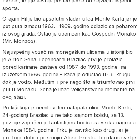
Fanhio, koji je kasnije postao jedna od najvećih legendi
sporta.
Grejam Hil je bio apsolutni vladar ulica Monte Karla jer je
pet puta između 1963. i 1969. godine odlazio sa peharom
iz ovog grada. Ostao je upamćen kao Gospodin Monako
(Mr. Monaco).
Najuspešniji vozač na monegaškim ulicama u istoriji bio
je Ajrton Sena. Legendarni Brazilac prvi je prolazio
pored karirane zastave od 1987. do 1993. godine, sa
izuzetkom 1988. godine – kada je odustao u 66. krugu
dok je vodio. Međutim, i pre nego što je trijumfovao prvi
put u Monaku, Sena je imao veličanstvene momente na
ovoj stazi.
Po kiši koja je nemilosrdno natapala ulice Monte Karla,
24-godišnji Brazilac u ne tako sjajnom bolidu, sa 13.
pozicije započeo je fantastičnu borbu za Veliku nagradu
Monaka 1984. godine. Trku je završio kao drugi, ali je
pre toga dobro preznojio Alana Prosta. Tog dana svet je