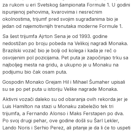
za rukom u eri Svetskog šampionata Formule 1. U godini
ispunjenoj pehovima, kvarovima i nesrećnim
okolnostima, trijumf pred svojim sugrađanima bio je
jedan od najemotivnijih trenutaka moderne Formule 1.
Sa šest trijumfa Ajrton Sena je od 1993. godine
nedostižan po broju pobeda na Velikoj nagradi Monaka.
Brazilski vozač bio je bolji od kolega i kada je reč o
osvojenim pol pozicijama. Pet puta je započinjao trku sa
najboljeg mesta na gridu, a ukupno je u Monaku na
podijumu bio čak osam puta.
Gospodin Monako Grejam Hil i Mihael Šumaher upisali
su se po pet puta u istoriju Velike nagrade Monaka.
Aktivni vozači daleko su od obaranja ovih rekorda jer je
Luis Hamilton na stazi u Monaku zabeležio tek tri
trijumfa, a Fernando Alonso i Maks Ferstapen po dva.
Po svoj drugi pehar, ove godine došli su Šarl Lekler,
Lando Noris i Serhio Perez, ali pitanje je da li će to uspeti