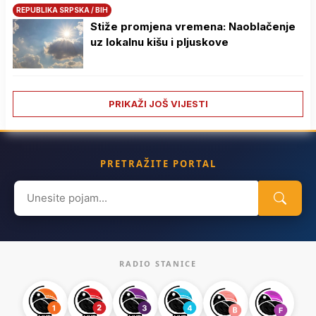
REPUBLIKA SRPSKA / BIH
Stiže promjena vremena: Naoblačenje
uz lokalnu kišu i pljuskove
PRIKAŽI JOŠ VIJESTI
PRETRAŽITE PORTAL
Search
for:
RADIO STANICE