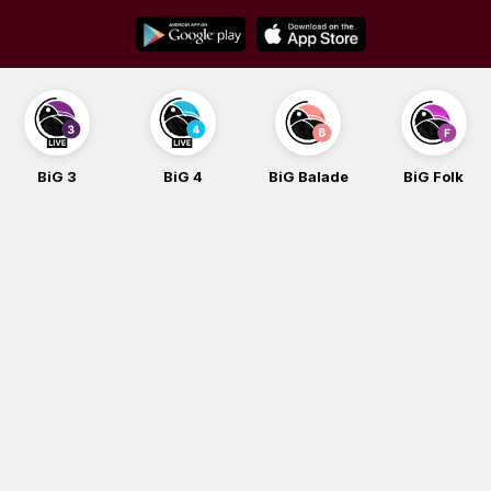
Skip
to
content
BiG 3
BiG 4
BiG Balade
BiG Folk