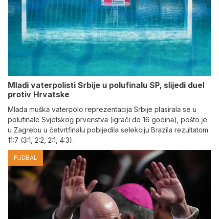
Mladi vaterpolisti Srbije u polufinalu SP, slijedi duel
protiv Hrvatske
Mlada muška vaterpolo reprezentacija Srbije plasirala se u
polufinale Svjetskog prvenstva (igrači do 16 godina), pošto je
u Zagrebu u četvrtfinalu pobijedila selekciju Brazila rezultatom
11:7 (3:1, 2:2, 2:1, 4:3).
FUDBAL