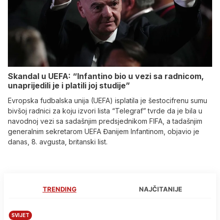
Skandal u UEFA: “Infantino bio u vezi sa radnicom,
unaprijedili je i platili joj studije”
Evropska fudbalska unija (UEFA) isplatila je šestocifrenu sumu
bivšoj radnici za koju izvori lista “Telegraf” tvrde da je bila u
navodnoj vezi sa sadašnjim predsjednikom FIFA, a tadašnjim
generalnim sekretarom UEFA Đanijem Infantinom, objavio je
danas, 8. avgusta, britanski list.
TRENDING
NAJČITANIJE
SVIJET