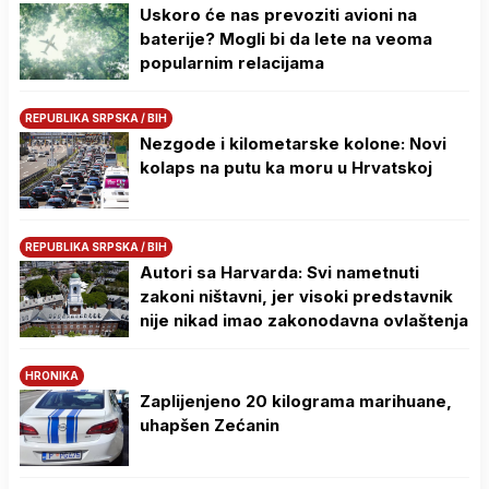
Uskoro će nas prevoziti avioni na
baterije? Mogli bi da lete na veoma
popularnim relacijama
REPUBLIKA SRPSKA / BIH
Nezgode i kilometarske kolone: Novi
kolaps na putu ka moru u Hrvatskoj
REPUBLIKA SRPSKA / BIH
Autori sa Harvarda: Svi nametnuti
zakoni ništavni, jer visoki predstavnik
nije nikad imao zakonodavna ovlaštenja
HRONIKA
Zaplijenjeno 20 kilograma marihuane,
uhapšen Zećanin