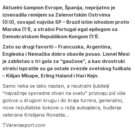
Aktuelni šampion Evrope, Španija, neprijatno je
iznenadila remijem sa Zelenortskim Ostrvima
(0:0), osvajač najviše SP – Brazil istim ishodom protiv
Maroka (1:1), a strašni Portugal egal epilogom sa
Demokratskom Republikom Kongom (1:1).
Zato su drugi favoriti – Francuska, Argentina,
Engleska i Nemačka dobro obavile posao. Lionel Mesi
je zablistao s tri gola za “gaučose”, a kao dvostruki
strelci ispratile su ga ostale zvezde svetskog fudbala
– Kilijan Mbape, Erling Haland i Hari Kejn.
Samo neka se tako nastavi, a neutralni ljubitelji
“najvažnije sporedne stvari na svetu” prizivaju još više
golova u drugom krugu i do kraja turnira, generalno,
nove rezultatske šokove u režiji autsajdera, buđenje
veterana Kristijana Ronalda…
TVarenasport.com