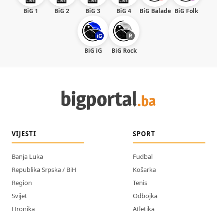
BiG 1
BiG 2
BiG 3
BiG 4
BiG Balade
BiG Folk
BiG iG
BiG Rock
VIJESTI
SPORT
Banja Luka
Fudbal
Republika Srpska / BiH
Košarka
Region
Tenis
Svijet
Odbojka
Hronika
Atletika