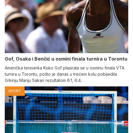
Gof, Osaka i Benčić u osmini finala turnira u Torontu
Američka teniserka Koko Gof plasirala se u osminu finala VTA
turnira u Torontu, pošto je danas u trećem kolu pobijedila
Grkinju Mariju Sakari rezultatom 6:1, 6:4.
SPORT