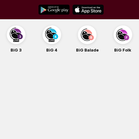
Skip
to
content
BiG 3
BiG 4
BiG Balade
BiG Folk