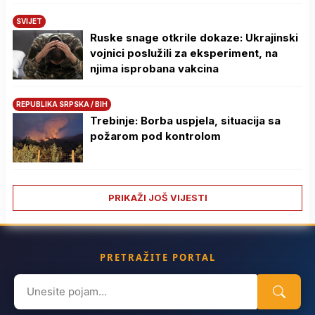
SVIJET
Ruske snage otkrile dokaze: Ukrajinski
vojnici poslužili za eksperiment, na
njima isprobana vakcina
REPUBLIKA SRPSKA / BIH
Trebinje: Borba uspjela, situacija sa
požarom pod kontrolom
PRIKAŽI JOŠ VIJESTI
PRETRAŽITE PORTAL
Search
for: