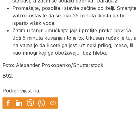
staklast, a zatim se dodaju paprika i paradajz.
Promešajte, posolite i stavite začine po želji. Smanjite
vatru i ostavite da se oko 25 minuta dinsta da bi
ispario višak vode.
Zatim u tanjir umućkajte jaja i prelijte preko povrća.
Još 5 minuta kuvanja i to je to. Ukusan ručak je tu, a
na vama je da li ćete ga jesti uz neki prilog, meso, ili
kao mnogi koji ga obožavaju, bez hleba.
Foto: Alexander Prokopenko/Shutterstock
B92.
Podijeli vijest na: