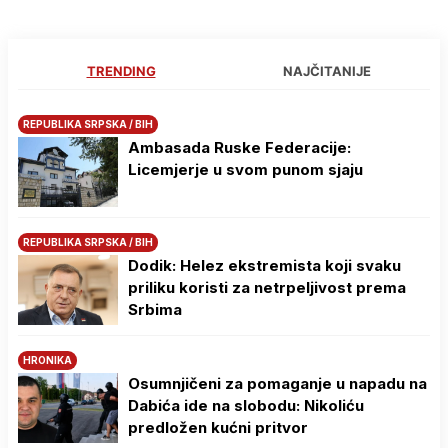
TRENDING
NAJČITANIJE
REPUBLIKA SRPSKA / BIH
Ambasada Ruske Federacije:
Licemjerje u svom punom sjaju
REPUBLIKA SRPSKA / BIH
Dodik: Helez ekstremista koji svaku
priliku koristi za netrpeljivost prema
Srbima
HRONIKA
Osumnjičeni za pomaganje u napadu na
Dabića ide na slobodu: Nikoliću
predložen kućni pritvor