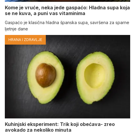
Kome je vruće, neka jede gaspaćo: Hladna supa koja
se ne kuva, a puni vas vitaminima
Gaspaćo je klasična hladna španska supa, savršena za sparne
ljetnje dane
HRANA I ZDRAVLJE
Kuhinjski eksperiment: Trik koji obećava- zreo
avokado za nekoliko minuta