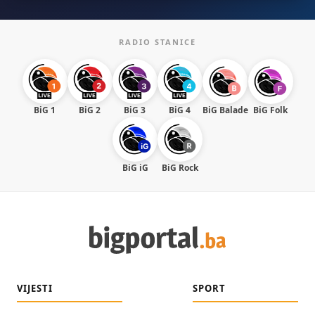
RADIO STANICE
BiG 1
BiG 2
BiG 3
BiG 4
BiG Balade
BiG Folk
BiG iG
BiG Rock
VIJESTI
SPORT