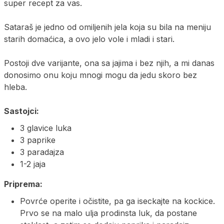
super recept za vas.
Sataraš je jedno od omiljenih jela koja su bila na meniju
starih domaćica, a ovo jelo vole i mladi i stari.
Postoji dve varijante, ona sa jajima i bez njih, a mi danas
donosimo onu koju mnogi mogu da jedu skoro bez
hleba.
Sastojci:
3 glavice luka
3 paprike
3 paradajza
1-2 jaja
Priprema:
Povrće operite i očistite, pa ga iseckajte na kockice.
Prvo se na malo ulja prodinsta luk, da postane