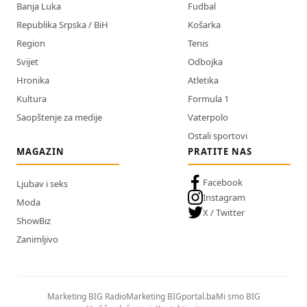
Banja Luka
Fudbal
Republika Srpska / BiH
Košarka
Region
Tenis
Svijet
Odbojka
Hronika
Atletika
Kultura
Formula 1
Saopštenje za medije
Vaterpolo
Ostali sportovi
MAGAZIN
PRATITE NAS
Facebook
Ljubav i seks
Instagram
Moda
X / Twitter
ShowBiz
Zanimljivo
Marketing BIG Radio
Marketing BIGportal.ba
Mi smo BIG