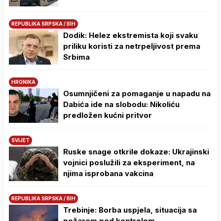
REPUBLIKA SRPSKA / BIH
Dodik: Helez ekstremista koji svaku
priliku koristi za netrpeljivost prema
Srbima
HRONIKA
Osumnjičeni za pomaganje u napadu na
Dabića ide na slobodu: Nikoliću
predložen kućni pritvor
SVIJET
Ruske snage otkrile dokaze: Ukrajinski
vojnici poslužili za eksperiment, na
njima isprobana vakcina
REPUBLIKA SRPSKA / BIH
Trebinje: Borba uspjela, situacija sa
požarom pod kontrolom