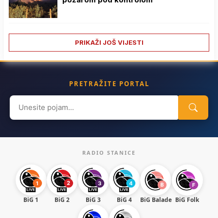
PRIKAŽI JOŠ VIJESTI
PRETRAŽITE PORTAL
Search
for:
RADIO STANICE
BiG 1
BiG 2
BiG 3
BiG 4
BiG Balade
BiG Folk