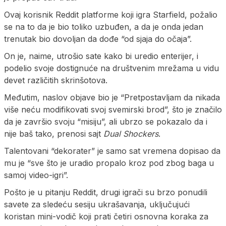
Ovaj korisnik Reddit platforme koji igra Starfield, požalio
se na to da je bio toliko uzbuđen, a da je onda jedan
trenutak bio dovoljan da dođe “od sjaja do očaja”.
On je, naime, utrošio sate kako bi uredio enterijer, i
podelio svoje dostignuće na društvenim mrežama u vidu
devet različitih skrinšotova.
Međutim, naslov objave bio je “Pretpostavljam da nikada
više neću modifikovati svoj svemirski brod”, što je značilo
da je završio svoju “misiju”, ali ubrzo se pokazalo da i
nije baš tako, prenosi sajt
Dual Shockers
.
Talentovani “dekorater” je samo sat vremena dopisao da
mu je “sve što je uradio propalo kroz pod zbog baga u
samoj video-igri”.
Pošto je u pitanju Reddit, drugi igrači su brzo ponudili
savete za sledeću sesiju ukrašavanja, uključujući
koristan mini-vodič koji prati četiri osnovna koraka za