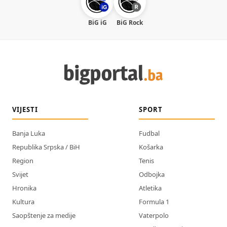
BiG iG
BiG Rock
VIJESTI
SPORT
Banja Luka
Fudbal
Republika Srpska / BiH
Košarka
Region
Tenis
Svijet
Odbojka
Hronika
Atletika
Kultura
Formula 1
Saopštenje za medije
Vaterpolo