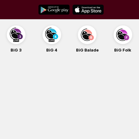
Skip
to
content
BiG 3
BiG 4
BiG Balade
BiG Folk