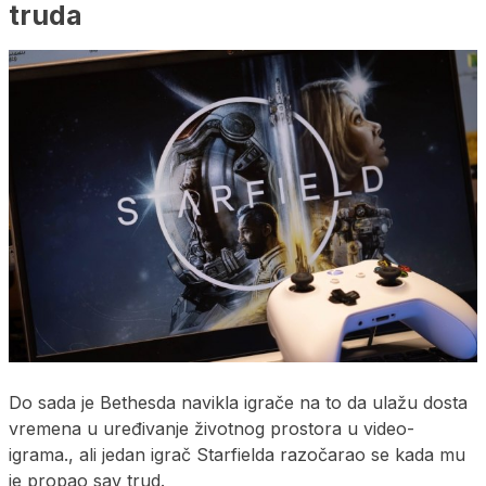
truda
Do sada je Bethesda navikla igrače na to da ulažu dosta
vremena u uređivanje životnog prostora u video-
igrama., ali jedan igrač Starfielda razočarao se kada mu
je propao sav trud.