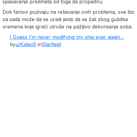
spasavanje predmeta od toga da propadnu.
Dok fanovi pozivaju na rešavanje ovih problema, sve što
za sada može da se uradi jeste da se žali zbog gubitka
vremena koje igrači utroše na pažljivo dekorisanje soba.
I Guess I’m never modifying my ship ever again…
by
u/Kaleo5
in
Starfield