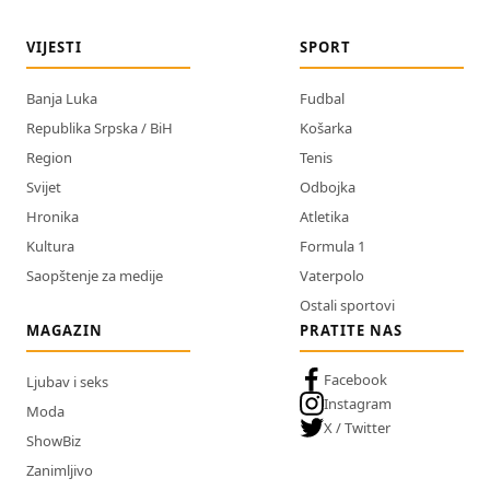
VIJESTI
SPORT
Banja Luka
Fudbal
Republika Srpska / BiH
Košarka
Region
Tenis
Svijet
Odbojka
Hronika
Atletika
Kultura
Formula 1
Saopštenje za medije
Vaterpolo
Ostali sportovi
MAGAZIN
PRATITE NAS
Facebook
Ljubav i seks
Instagram
Moda
X / Twitter
ShowBiz
Zanimljivo