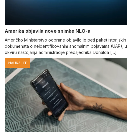
Amerika objavila nove snimke NLO-a
Američko Ministarstvo odbrane objavilo je peti paket istorijskih
dokumenata o neidentifikovanim anomalnim pojavama (UAP), u
okviru nastojanja administracije predsjednika Donalda […]
NAUKA I IT