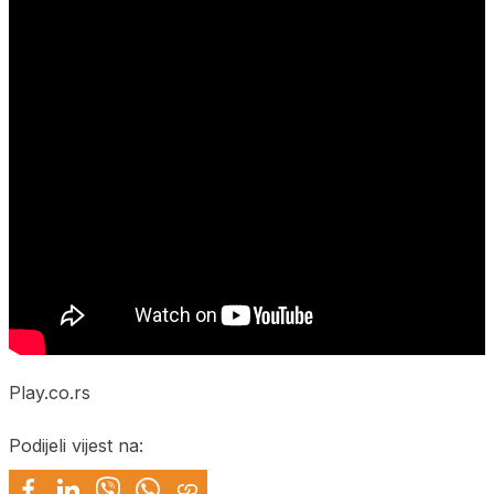
Play.co.rs
Podijeli vijest na: