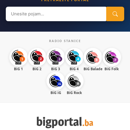
Search
for:
RADIO STANICE
BiG 1
BiG 2
BiG 3
BiG 4
BiG Balade
BiG Folk
BiG iG
BiG Rock