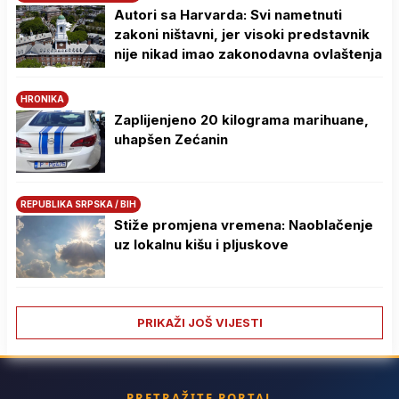
Autori sa Harvarda: Svi nametnuti
zakoni ništavni, jer visoki predstavnik
nije nikad imao zakonodavna ovlaštenja
HRONIKA
Zaplijenjeno 20 kilograma marihuane,
uhapšen Zećanin
REPUBLIKA SRPSKA / BIH
Stiže promjena vremena: Naoblačenje
uz lokalnu kišu i pljuskove
PRIKAŽI JOŠ VIJESTI
PRETRAŽITE PORTAL