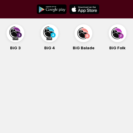
Skip
to
content
BiG 3
BiG 4
BiG Balade
BiG Folk