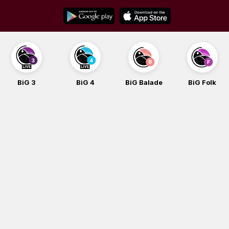
Skip
to
content
BiG 4
BiG Balade
BiG Folk
BiG iG