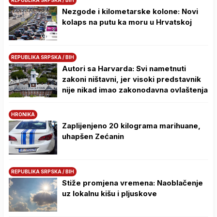
REPUBLIKA SRPSKA / BIH
Nezgode i kilometarske kolone: Novi
kolaps na putu ka moru u Hrvatskoj
REPUBLIKA SRPSKA / BIH
Autori sa Harvarda: Svi nametnuti
zakoni ništavni, jer visoki predstavnik
nije nikad imao zakonodavna ovlaštenja
HRONIKA
Zaplijenjeno 20 kilograma marihuane,
uhapšen Zećanin
REPUBLIKA SRPSKA / BIH
Stiže promjena vremena: Naoblačenje
uz lokalnu kišu i pljuskove