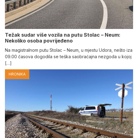
Težak sudar više vozila na putu Stolac – Neum:
Nekoliko osoba povrijeđeno
Na magistralnom putu Stolac – Neum, u mjestu Udora, nešto iza
09.00 časova dogodila se teška saobraćajna nezgoda u kojoj
[…]
HRONIKA