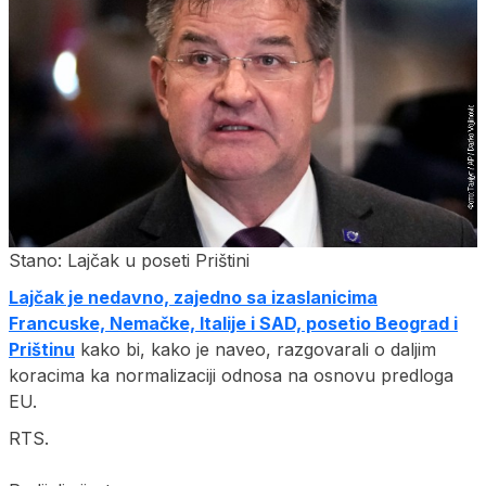
Stano: Lajčak u poseti Prištini
Lajčak je nedavno, zajedno sa izaslanicima
Francuske, Nemačke, Italije i SAD, posetio Beograd i
Prištinu
kako bi, kako je naveo, razgovarali o daljim
koracima ka normalizaciji odnosa na osnovu predloga
EU.
RTS.