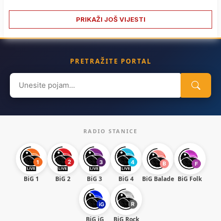
PRIKAŽI JOŠ VIJESTI
PRETRAŽITE PORTAL
Search
for:
RADIO STANICE
BiG 1
BiG 2
BiG 3
BiG 4
BiG Balade
BiG Folk
BiG iG
BiG Rock