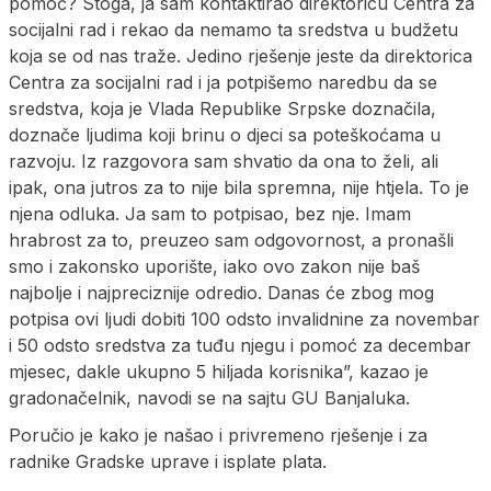
pomoć? Stoga, ja sam kontaktirao direktoricu Centra za
socijalni rad i rekao da nemamo ta sredstva u budžetu
koja se od nas traže. Jedino rješenje jeste da direktorica
Centra za socijalni rad i ja potpišemo naredbu da se
sredstva, koja je Vlada Republike Srpske doznačila,
doznače ljudima koji brinu o djeci sa poteškoćama u
razvoju. Iz razgovora sam shvatio da ona to želi, ali
ipak, ona jutros za to nije bila spremna, nije htjela. To je
njena odluka. Ja sam to potpisao, bez nje. Imam
hrabrost za to, preuzeo sam odgovornost, a pronašli
smo i zakonsko uporište, iako ovo zakon nije baš
najbolje i najpreciznije odredio. Danas će zbog mog
potpisa ovi ljudi dobiti 100 odsto invalidnine za novembar
i 50 odsto sredstva za tuđu njegu i pomoć za decembar
mjesec, dakle ukupno 5 hiljada korisnika”, kazao je
gradonačelnik, navodi se na sajtu GU Banjaluka.
Poručio je kako je našao i privremeno rješenje i za
radnike Gradske uprave i isplate plata.