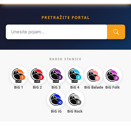
PRETRAŽITE PORTAL
Search
for:
RADIO STANICE
BiG 1
BiG 2
BiG 3
BiG 4
BiG Balade
BiG Folk
BiG iG
BiG Rock