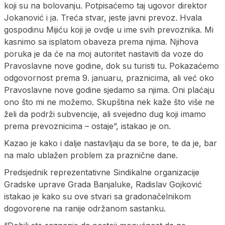
koji su na bolovanju. Potpisaćemo taj ugovor direktor
Jokanović i ja. Treća stvar, jeste javni prevoz. Hvala
gospodinu Mijiću koji je ovdje u ime svih prevoznika. Mi
kasnimo sa isplatom obaveza prema njima. Njihova
poruka je da će na moj autoritet nastaviti da voze do
Pravoslavne nove godine, dok su turisti tu. Pokazaćemo
odgovornost prema 9. januaru, praznicima, ali već oko
Pravoslavne nove godine sjedamo sa njima. Oni plaćaju
ono što mi ne možemo. Skupština nek kaže što više ne
želi da podrži subvencije, ali svejedno dug koji imamo
prema prevoznicima – ostaje”, istakao je on.
Kazao je kako i dalje nastavljaju da se bore, te da je, bar
na malo ublažen problem za praznične dane.
Predsjednik reprezentativne Sindikalne organizacije
Gradske uprave Grada Banjaluke, Radislav Gojković
istakao je kako su ove stvari sa gradonačelnikom
dogovorene na ranije održanom sastanku.