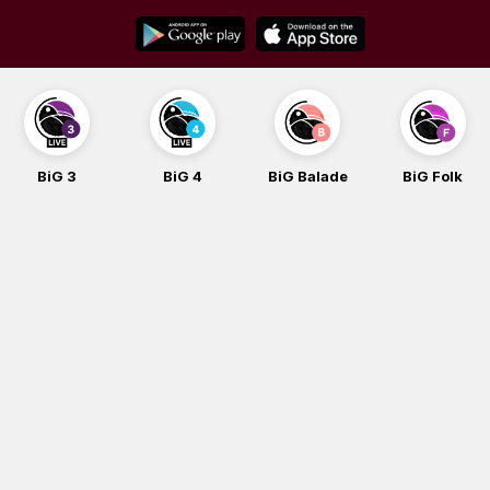
Skip
to
content
BiG 3
BiG 4
BiG Balade
BiG Folk