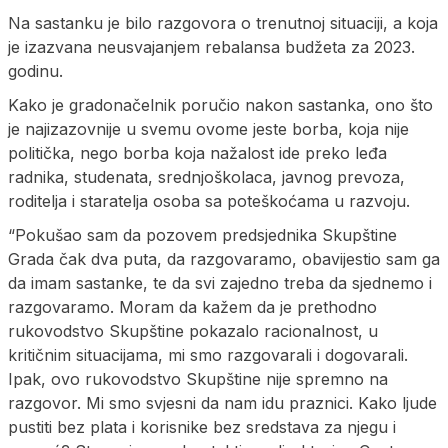
Na sastanku je bilo razgovora o trenutnoj situaciji, a koja
je izazvana neusvajanjem rebalansa budžeta za 2023.
godinu.
Kako je gradonačelnik poručio nakon sastanka, ono što
je najizazovnije u svemu ovome jeste borba, koja nije
politička, nego borba koja nažalost ide preko leđa
radnika, studenata, srednjoškolaca, javnog prevoza,
roditelja i staratelja osoba sa poteškoćama u razvoju.
“Pokušao sam da pozovem predsjednika Skupštine
Grada čak dva puta, da razgovaramo, obavijestio sam ga
da imam sastanke, te da svi zajedno treba da sjednemo i
razgovaramo. Moram da kažem da je prethodno
rukovodstvo Skupštine pokazalo racionalnost, u
kritičnim situacijama, mi smo razgovarali i dogovarali.
Ipak, ovo rukovodstvo Skupštine nije spremno na
razgovor. Mi smo svjesni da nam idu praznici. Kako ljude
pustiti bez plata i korisnike bez sredstava za njegu i