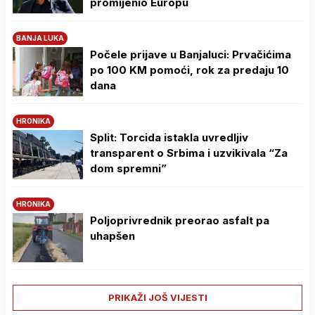
promijenio Europu
BANJA LUKA
Počele prijave u Banjaluci: Prvačićima
po 100 KM pomoći, rok za predaju 10
dana
HRONIKA
Split: Torcida istakla uvredljiv
transparent o Srbima i uzvikivala “Za
dom spremni”
HRONIKA
Poljoprivrednik preorao asfalt pa
uhapšen
PRIKAŽI JOŠ VIJESTI