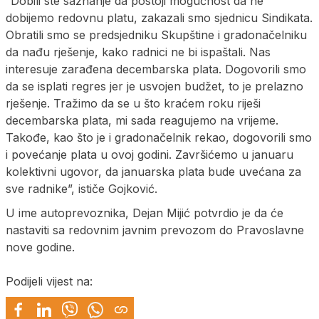
“Dobili ste saznanje da postoji mogućnost da ne
dobijemo redovnu platu, zakazali smo sjednicu Sindikata.
Obratili smo se predsjedniku Skupštine i gradonačelniku
da nađu rješenje, kako radnici ne bi ispaštali. Nas
interesuje zarađena decembarska plata. Dogovorili smo
da se isplati regres jer je usvojen budžet, to je prelazno
rješenje. Tražimo da se u što kraćem roku riješi
decembarska plata, mi sada reagujemo na vrijeme.
Takođe, kao što je i gradonačelnik rekao, dogovorili smo
i povećanje plata u ovoj godini. Završićemo u januaru
kolektivni ugovor, da januarska plata bude uvećana za
sve radnike”, ističe Gojković.
U ime autoprevoznika, Dejan Mijić potvrdio je da će
nastaviti sa redovnim javnim prevozom do Pravoslavne
nove godine.
Podijeli vijest na: