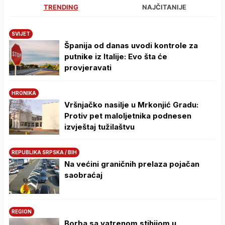
TRENDING
NAJČITANIJE
SVIJET
Španija od danas uvodi kontrole za
putnike iz Italije: Evo šta će
provjeravati
HRONIKA
Vršnjačko nasilje u Mrkonjić Gradu:
Protiv pet maloljetnika podnesen
izvještaj tužilaštvu
REPUBLIKA SRPSKA / BIH
Na većini graničnih prelaza pojačan
saobraćaj
REGION
Borba sa vatrenom stihijom u