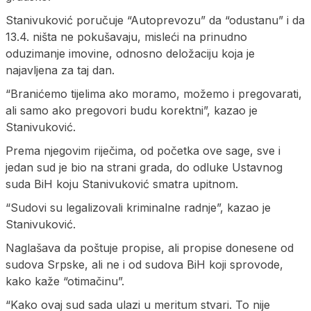
Stanivuković poručuje “Autoprevozu” da “odustanu” i da
13.4. ništa ne pokušavaju, misleći na prinudno
oduzimanje imovine, odnosno deložaciju koja je
najavljena za taj dan.
“Branićemo tijelima ako moramo, možemo i pregovarati,
ali samo ako pregovori budu korektni”, kazao je
Stanivuković.
Prema njegovim riječima, od početka ove sage, sve i
jedan sud je bio na strani grada, do odluke Ustavnog
suda BiH koju Stanivuković smatra upitnom.
“Sudovi su legalizovali kriminalne radnje”, kazao je
Stanivuković.
Naglašava da poštuje propise, ali propise donesene od
sudova Srpske, ali ne i od sudova BiH koji sprovode,
kako kaže “otimačinu”.
“Kako ovaj sud sada ulazi u meritum stvari. To nije