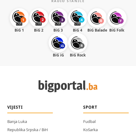
RADIO STANICE
BiG 1
BiG 2
BiG 3
BiG 4
BiG Balade
BiG Folk
BiG iG
BiG Rock
VIJESTI
SPORT
Banja Luka
Fudbal
Republika Srpska / BiH
Košarka