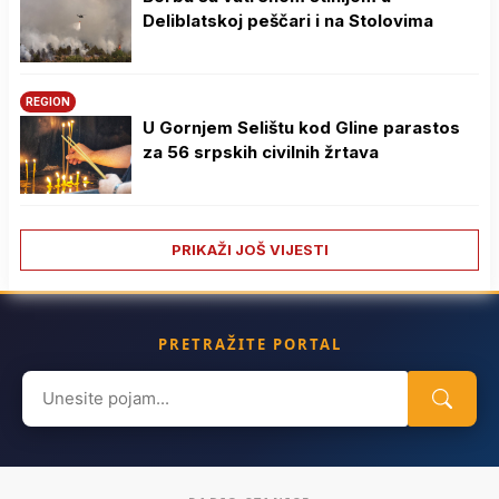
Deliblatskoj peščari i na Stolovima
REGION
U Gornjem Selištu kod Gline parastos
za 56 srpskih civilnih žrtava
PRIKAŽI JOŠ VIJESTI
PRETRAŽITE PORTAL
Search
for: