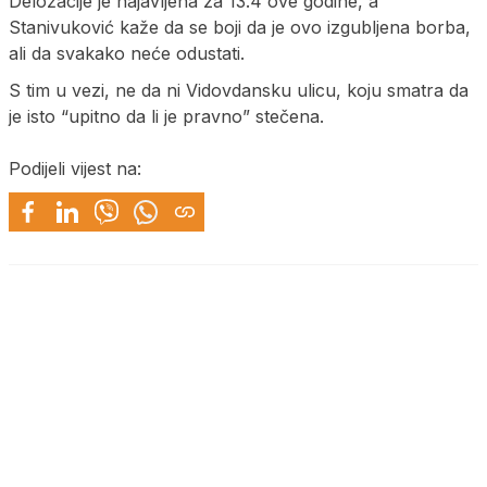
Deložacije je najavljena za 13.4 ove godine, a
Stanivuković kaže da se boji da je ovo izgubljena borba,
ali da svakako neće odustati.
S tim u vezi, ne da ni Vidovdansku ulicu, koju smatra da
je isto “upitno da li je pravno” stečena.
Podijeli vijest na: