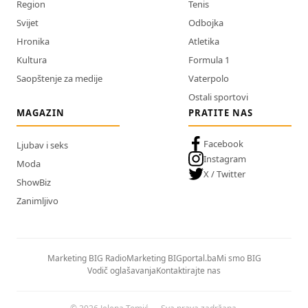
Region
Tenis
Svijet
Odbojka
Hronika
Atletika
Kultura
Formula 1
Saopštenje za medije
Vaterpolo
Ostali sportovi
MAGAZIN
PRATITE NAS
Facebook
Ljubav i seks
Instagram
Moda
X / Twitter
ShowBiz
Zanimljivo
Marketing BIG Radio
Marketing BIGportal.ba
Mi smo BIG
Vodič oglašavanja
Kontaktirajte nas