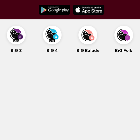
Skip
to
content
BiG 3
BiG 4
BiG Balade
BiG Folk