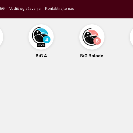
BiG
Vodič oglašavanja
Kontaktirajte nas
BiG 4
BiG Balade