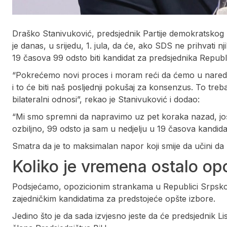
Draško Stanivuković, predsjednik Partije demokratskog
je danas, u srijedu, 1. jula, da će, ako SDS ne prihvati n
19 časova 99 odsto biti kandidat za predsjednika Republ
“Pokrećemo novi proces i moram reći da ćemo u naredn
i to će biti naš posljednji pokušaj za konsenzus. To treb
bilateralni odnosi”, rekao je Stanivuković i dodao:
“Mi smo spremni da napravimo uz pet koraka nazad, još 
ozbiljno, 99 odsto ja sam u nedjelju u 19 časova kandid
Smatra da je to maksimalan napor koji smije da učini da
Koliko je vremena ostalo opo
Podsjećamo, opozicionim strankama u Republici Srpskoj
zajedničkim kandidatima za predstojeće opšte izbore.
Jedino što je da sada izvjesno jeste da će predsjednik L