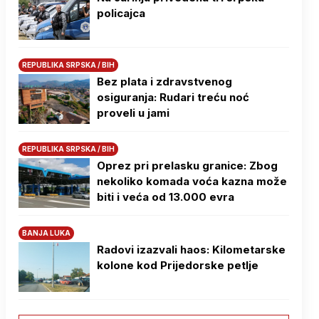
policajca
REPUBLIKA SRPSKA / BIH
Bez plata i zdravstvenog
osiguranja: Rudari treću noć
proveli u jami
REPUBLIKA SRPSKA / BIH
Oprez pri prelasku granice: Zbog
nekoliko komada voća kazna može
biti i veća od 13.000 evra
BANJA LUKA
Radovi izazvali haos: Kilometarske
kolone kod Prijedorske petlje