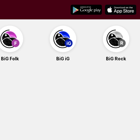
BiG Folk
BiG iG
BiG Rock