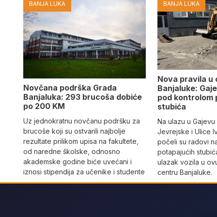
BANJA LUKA
BANJA LUKA
Nova pravila u
Novčana podrška Grada
Banjaluke: Gaje
Banjaluka: 293 brucoša dobiće
pod kontrolom 
po 200 KM
stubića
Uz jednokratnu novčanu podršku za
Na ulazu u Gajevu u
brucoše koji su ostvarili najbolje
Jevrejske i Ulice I
rezultate prilikom upisa na fakultete,
počeli su radovi n
od naredne školske, odnosno
potapajućih stubića
akademske godine biće uvećani i
ulazak vozila u o
iznosi stipendija za učenike i studente
centru Banjaluke.