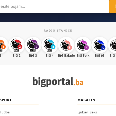
ch
RADIO STANICE
G 1
BiG 2
BiG 3
BiG 4
BiG Balade
BiG Folk
BiG iG
BiG
SPORT
MAGAZIN
Fudbal
Ljubav i seks