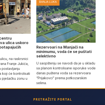
BANJA LUKA
 centru
va ulica uskoro
Rezervoari na Manjači na
potapajućih
minimumu, voda će se puštati
selektivno
licu, na raskrsnici
U saopštenju se navodi da je u skladu
vana Franje Jukića,
sa planom kontrolisane isporuke vode
a postavljanju
danas puštena voda sa rezervoara
 koji će kontrolisati
“Prijakovci” prema potkozarskim
vu pješačku zonu u
selima.
PRETRAŽITE PORTAL