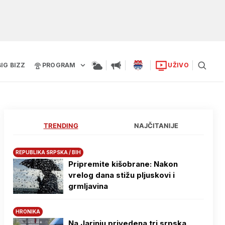
BIG BIZZ
PROGRAM
UŽIVO
TRENDING
NAJČITANIJE
REPUBLIKA SRPSKA / BIH
Pripremite kišobrane: Nakon
vrelog dana stižu pljuskovi i
grmljavina
HRONIKA
Na Јarinju privedena tri srpska