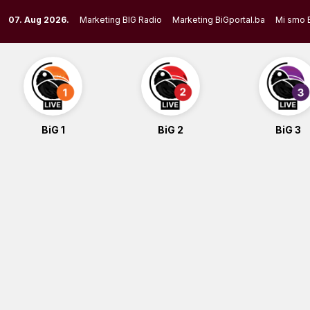
Skip
07. Aug 2026.
Marketing BIG Radio
Marketing BiGportal.ba
Mi smo 
to
content
BiG 1
BiG 2
BiG 3