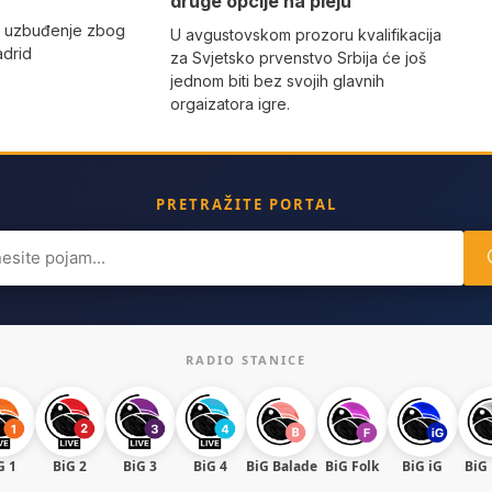
druge opcije na pleju
o uzbuđenje zbog
U avgustovskom prozoru kvalifikacija
adrid
za Svjetsko prvenstvo Srbija će još
jednom biti bez svojih glavnih
orgaizatora igre.
PRETRAŽITE PORTAL
ch
RADIO STANICE
G 1
BiG 2
BiG 3
BiG 4
BiG Balade
BiG Folk
BiG iG
BiG