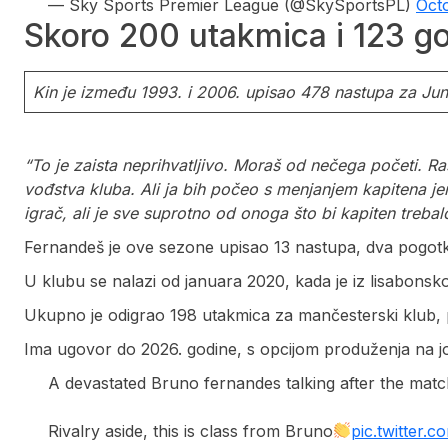
— Sky Sports Premier League (@SkySportsPL)
Oct
Skoro 200 utakmica i 123 go
Kin je između 1993. i 2006. upisao 478 nastupa za Jun
“To je zaista neprihvatljivo. Moraš od nečega početi. Ras
vođstva kluba. Ali ja bih počeo s menjanjem kapitena jer
igrač, ali je sve suprotno od onoga što bi kapiten treba
Fernandeš je ove sezone upisao 13 nastupa, dva pogotka i
U klubu se nalazi od januara 2020, kada je iz lisabonsk
Ukupno je odigrao 198 utakmica za mančesterski klub, 
Ima ugovor do 2026. godine, s opcijom produženja na j
A devastated Bruno fernandes talking after the mat
Rivalry aside, this is class from Bruno
pic.twitter