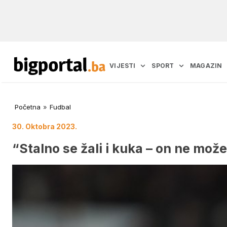
VIJESTI
SPORT
MAGAZIN
Početna
»
Fudbal
30. Oktobra 2023.
“Stalno se žali i kuka – on ne može