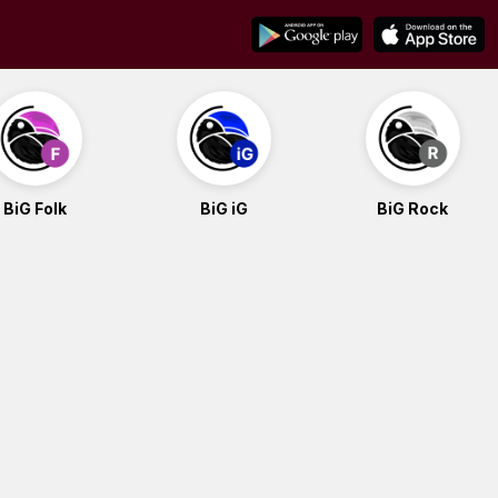
BiG Folk
BiG iG
BiG Rock