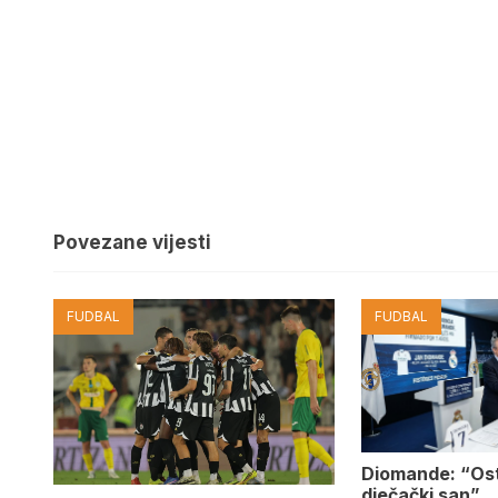
Povezane vijesti
FUDBAL
FUDBAL
Diomande: “Os
dječački san”