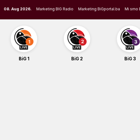
Skip
08. Aug 2026.
Marketing BIG Radio
Marketing BiGportal.ba
Mi smo 
to
content
BiG 1
BiG 2
BiG 3