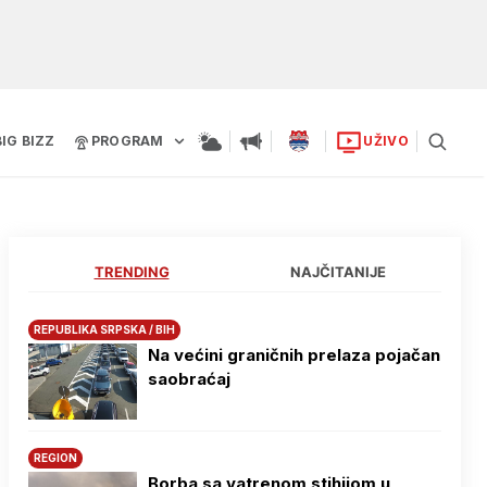
BIG BIZZ
PROGRAM
UŽIVO
TRENDING
NAJČITANIJE
REPUBLIKA SRPSKA / BIH
Na većini graničnih prelaza pojačan
saobraćaj
REGION
Borba sa vatrenom stihijom u