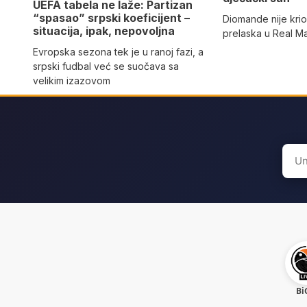
UEFA tabela ne laže: Partizan
“spasao” srpski koeficijent –
Diomande nije kri
situacija, ipak, nepovoljna
prelaska u Real M
Evropska sezona tek je u ranoj fazi, a
srpski fudbal već se suočava sa
velikim izazovom
Sear
for:
Bi