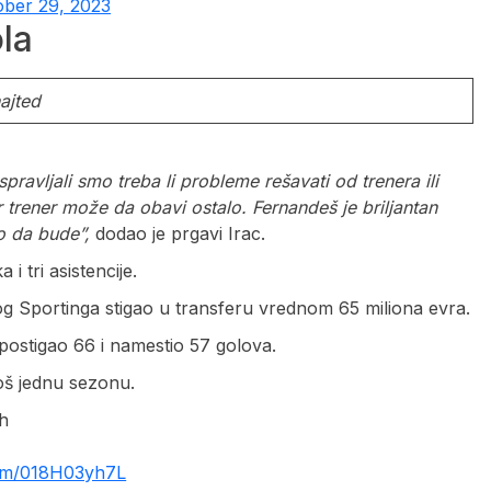
ober 29, 2023
la
ajted
pravljali smo treba li probleme rešavati od trenera ili
 trener može da obavi ostalo. Fernandeš je briljantan
lo da bude”,
dodao je prgavi Irac.
 tri asistencije.
og Sportinga stigao u transferu vrednom 65 miliona evra.
postigao 66 i namestio 57 golova.
oš jednu sezonu.
ch
.com/018H03yh7L