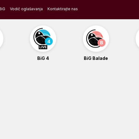
BiG
Vodič oglašavanja
Kontaktirajte nas
BiG 4
BiG Balade