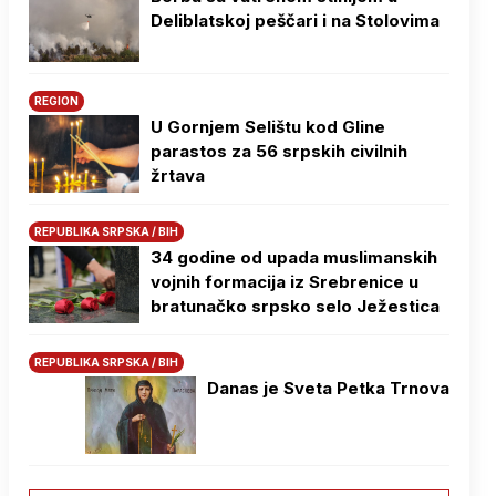
Deliblatskoj peščari i na Stolovima
REGION
U Gornjem Selištu kod Gline
parastos za 56 srpskih civilnih
žrtava
REPUBLIKA SRPSKA / BIH
34 godine od upada muslimanskih
vojnih formacija iz Srebrenice u
bratunačko srpsko selo Јežestica
REPUBLIKA SRPSKA / BIH
Danas je Sveta Petka Trnova