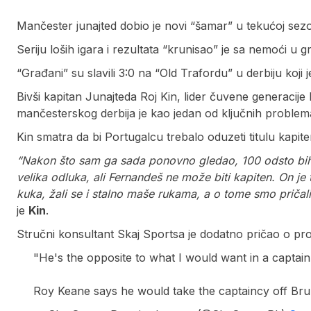
Mančester junajted dobio je novi “šamar” u tekućoj sezo
Seriju loših igara i rezultata “krunisao” je sa nemoći u gr
“Građani” su slavili 3:0 na “Old Trafordu” u derbiju koj
Bivši kapitan Junajteda Roj Kin, lider čuvene generacije
mančesterskog derbija je kao jedan od ključnih proble
Kin smatra da bi Portugalcu trebalo oduzeti titulu kapit
“Nakon što sam ga sada ponovno gledao, 100 odsto bih
velika odluka, ali Fernandeš ne može biti kapiten. On je
kuka, žali se i stalno maše rukama, a o tome smo pričal
je
Kin
.
Stručni konsultant Skaj Sportsa je dodatno pričao o pr
"He's the opposite to what I would want in a captain
Roy Keane says he would take the captaincy off B