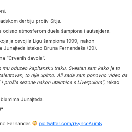
ni.
adskom derbiju protiv Sitija.
i je odisao atmosferom duela šampiona i autsajdera.
 koja je osvojila Ligu šampiona 1999, nakon
ma Junajteda istakao Bruna Fernandeša (29).
ena “Crvenih đavola”.
 mu oduzeo kapitansku traku. Svestan sam kako je to
 talentovan, to nije upitno. Ali sada sam ponovno video da
i i prošle sezone nakon utakmice s Liverpulom”,
rekao
oblemima Junajteda.
!"
runo Fernandes
pic.twitter.com/r8ynceAum8