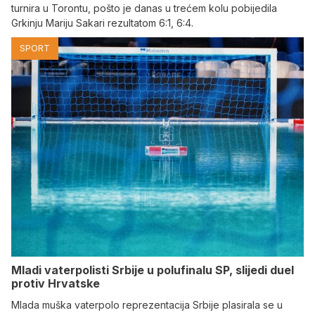
turnira u Torontu, pošto je danas u trećem kolu pobijedila
Grkinju Mariju Sakari rezultatom 6:1, 6:4.
SPORT
Mladi vaterpolisti Srbije u polufinalu SP, slijedi duel
protiv Hrvatske
Mlada muška vaterpolo reprezentacija Srbije plasirala se u