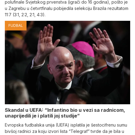
polufinale Svjetskog prvenstva (igrači do 16 godina), pošto je
u Zagrebu u četvrtfinalu pobijedila selekciju Brazila rezultatom
11:7 (3:1, 2:2, 2:1, 4:3).
FUDBAL
Skandal u UEFA: “Infantino bio u vezi sa radnicom,
unaprijedili je i platili joj studije”
Evropska fudbalska unija (UEFA) isplatila je šestocifrenu sumu
bivšoj radnici za koju izvori lista “Telegraf” tvrde da je bila u