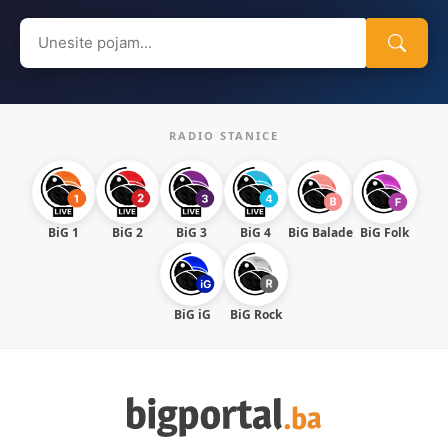
Search
for:
RADIO STANICE
BiG 1
BiG 2
BiG 3
BiG 4
BiG Balade
BiG Folk
BiG iG
BiG Rock