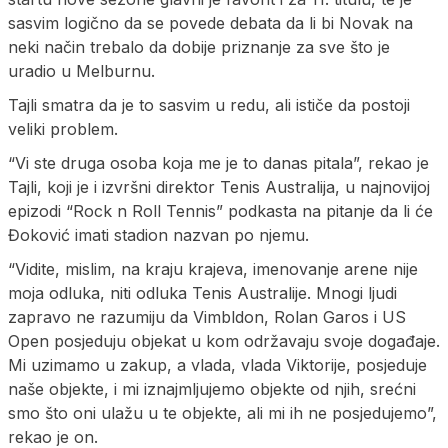
sasvim logično da se povede debata da li bi Novak na
neki način trebalo da dobije priznanje za sve što je
uradio u Melburnu.
Tajli smatra da je to sasvim u redu, ali ističe da postoji
veliki problem.
“Vi ste druga osoba koja me je to danas pitala”, rekao je
Tajli, koji je i izvršni direktor Tenis Australija, u najnovijoj
epizodi “Rock n Roll Tennis” podkasta na pitanje da li će
Đoković imati stadion nazvan po njemu.
“Vidite, mislim, na kraju krajeva, imenovanje arene nije
moja odluka, niti odluka Tenis Australije. Mnogi ljudi
zapravo ne razumiju da Vimbldon, Rolan Garos i US
Open posjeduju objekat u kom održavaju svoje događaje.
Mi uzimamo u zakup, a vlada, vlada Viktorije, posjeduje
naše objekte, i mi iznajmljujemo objekte od njih, srećni
smo što oni ulažu u te objekte, ali mi ih ne posjedujemo”,
rekao je on.