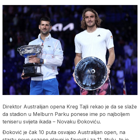
Direktor Australijan opena Kreg Tajli rekao je da se slaže
da stadion u Melburn Parku ponese ime po najboljem
teniseru svijeta ikada – Novaku Đokoviću.
Đoković je čak 10 puta osvajao Australijan open, na
startu nove sezone glavni je favorit i za 11. titulu, te je