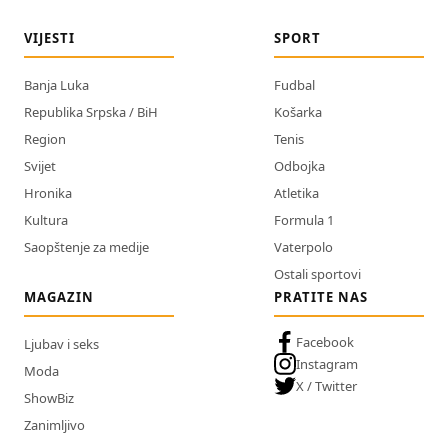
VIJESTI
SPORT
Banja Luka
Fudbal
Republika Srpska / BiH
Košarka
Region
Tenis
Svijet
Odbojka
Hronika
Atletika
Kultura
Formula 1
Saopštenje za medije
Vaterpolo
Ostali sportovi
MAGAZIN
PRATITE NAS
Facebook
Ljubav i seks
Instagram
Moda
X / Twitter
ShowBiz
Zanimljivo