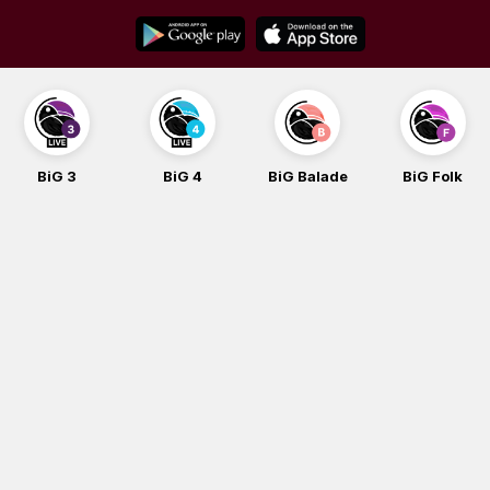
Skip
to
content
BiG 3
BiG 4
BiG Balade
BiG Folk