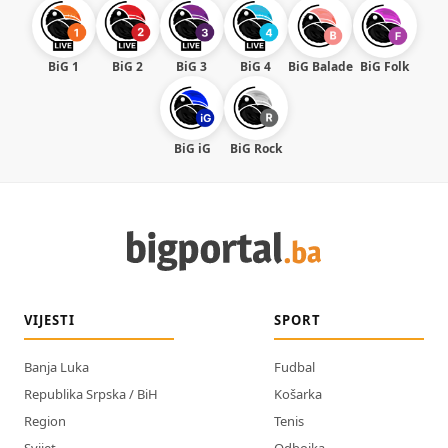
BiG 1
BiG 2
BiG 3
BiG 4
BiG Balade
BiG Folk
BiG iG
BiG Rock
VIJESTI
SPORT
Banja Luka
Fudbal
Republika Srpska / BiH
Košarka
Region
Tenis