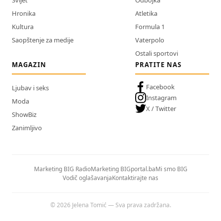
Svijet
Odbojka
Hronika
Atletika
Kultura
Formula 1
Saopštenje za medije
Vaterpolo
Ostali sportovi
MAGAZIN
PRATITE NAS
Facebook
Ljubav i seks
Instagram
Moda
X / Twitter
ShowBiz
Zanimljivo
Marketing BIG Radio
Marketing BIGportal.ba
Mi smo BIG
Vodič oglašavanja
Kontaktirajte nas
© 2026 Jelena Tomić — Sva prava zadržana.