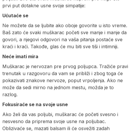
prvi put dotakne usne svoje simpatije:
Ućutaće se
Ne možete da se ljubite ako oboje govorite u isto vreme.
Baš zato će svaki muškarac početi sve manje i manje da
govori, a njegovi odgovori na vaša pitanja postaće sve
kraći i kraći. Takođe, glas će mu biti sve tiši i intimniji.
Neće imati mira
Muškarac je nervozan pre prvog poljupca. Tražiće pravi
trenutak u razgovoru da vam se približi i zbog toga će
pokazivati znakove nervoze, poput vrpoljenja. Ako ne
može da sedi mirno na jednom mestu, možda je to
razlog.
Fokusiraće se na svoje usne
Ako želi da vas poljubi, muškarac će početi svesno i
nesvesno da priprema svoje usne na poljubac.
Oblizivaće se, mazati balsam ili će osvežiti zadah