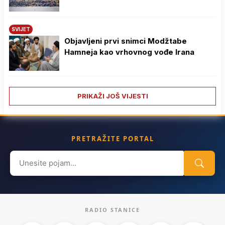
SVIJET
Objavljeni prvi snimci Modžtabe
Hamneja kao vrhovnog vođe Irana
PRIKAŽI JOŠ VIJESTI
PRETRAŽITE PORTAL
Search
for:
RADIO STANICE