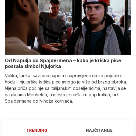
Od Napulja do Spajdermena – kako je kriška pice
postala simbol Njujorka
Velika, tanka, savijena napola i napravljena da se pojede u
hodu – njujorška kriška pice mnogo je više od brzog obroka.
Njena priča počinje sa italijanskim doseljenicima, nastavlja se
na ulicama Menhetna, a mesto je našla i u pop kulturi, od
Spajdermena do Nindža kornjača.
TRENDING
NAJČITANIJE