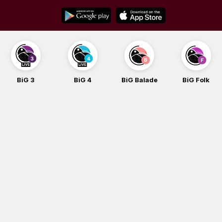
Skip
to
content
BiG 3
BiG 4
BiG Balade
BiG Folk