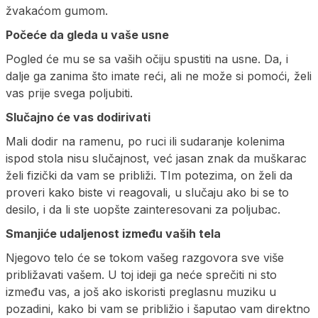
žvakaćom gumom.
Počeće da gleda u vaše usne
Pogled će mu se sa vaših očiju spustiti na usne. Da, i
dalje ga zanima što imate reći, ali ne može si pomoći, želi
vas prije svega poljubiti.
Slučajno će vas dodirivati
Mali dodir na ramenu, po ruci ili sudaranje kolenima
ispod stola nisu slučajnost, već jasan znak da muškarac
želi fizički da vam se približi. TIm potezima, on želi da
proveri kako biste vi reagovali, u slučaju ako bi se to
desilo, i da li ste uopšte zainteresovani za poljubac.
Smanjiće udaljenost između vaših tela
Njegovo telo će se tokom vašeg razgovora sve više
približavati vašem. U toj ideji ga neće sprečiti ni sto
između vas, a još ako iskoristi preglasnu muziku u
pozadini, kako bi vam se približio i šaputao vam direktno