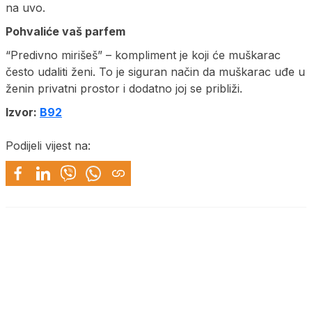
na uvo.
Pohvaliće vaš parfem
“Predivno mirišeš” – kompliment je koji će muškarac
često udaliti ženi. To je siguran način da muškarac uđe u
ženin privatni prostor i dodatno joj se približi.
Izvor:
B92
Podijeli vijest na: