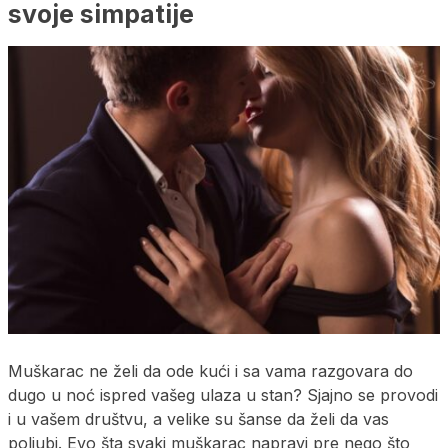
svoje simpatije
Muškarac ne želi da ode kući i sa vama razgovara do
dugo u noć ispred vašeg ulaza u stan? Sjajno se provodi
i u vašem društvu, a velike su šanse da želi da vas
poljubi. Evo šta svaki muškarac napravi pre nego što