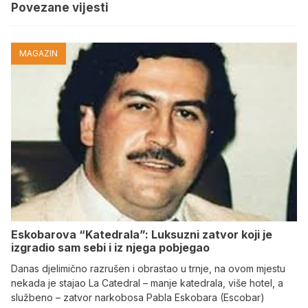
Povezane vijesti
MAGAZIN
Eskobarova “Katedrala”: Luksuzni zatvor koji je
izgradio sam sebi i iz njega pobjegao
Danas djelimično razrušen i obrastao u trnje, na ovom mjestu
nekada je stajao La Catedral – manje katedrala, više hotel, a
službeno – zatvor narkobosa Pabla Eskobara (Escobar)