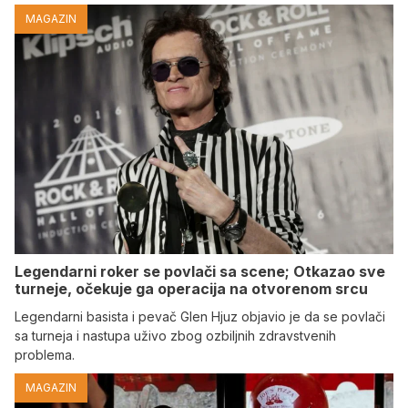
MAGAZIN
Legendarni roker se povlači sa scene; Otkazao sve
turneje, očekuje ga operacija na otvorenom srcu
Legendarni basista i pevač Glen Hjuz objavio je da se povlači
sa turneja i nastupa uživo zbog ozbiljnih zdravstvenih
problema.
MAGAZIN