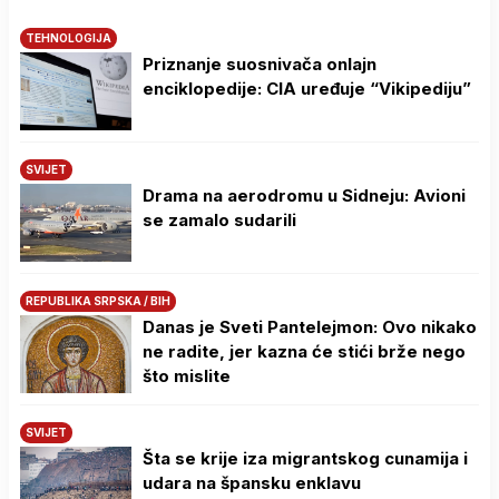
TEHNOLOGIJA
Priznanje suosnivača onlajn
enciklopedije: CIA uređuje “Vikipediju”
SVIJET
Drama na aerodromu u Sidneju: Avioni
se zamalo sudarili
REPUBLIKA SRPSKA / BIH
Danas je Sveti Pantelejmon: Ovo nikako
ne radite, jer kazna će stići brže nego
što mislite
SVIJET
Šta se krije iza migrantskog cunamija i
udara na špansku enklavu