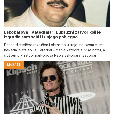
Eskobarova “Katedrala”: Luksuzni zatvor koji je
izgradio sam sebi i iz njega pobjegao
Danas djelimično razrušen i obrastao u trnje, na ovom mjestu
nekada je stajao La Catedral – manje katedrala, više hotel, a
službeno – zatvor narkobosa Pabla Eskobara (Escobar)
MAGAZIN