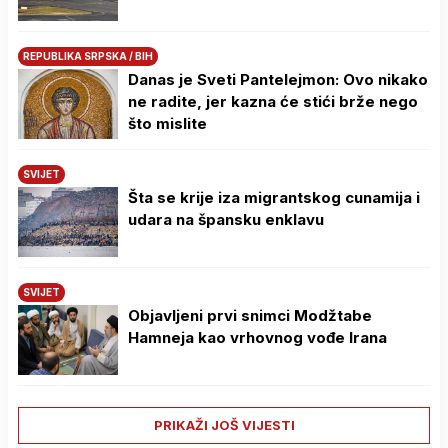
REPUBLIKA SRPSKA / BIH
Danas je Sveti Pantelejmon: Ovo nikako
ne radite, jer kazna će stići brže nego
što mislite
SVIJET
Šta se krije iza migrantskog cunamija i
udara na špansku enklavu
SVIJET
Objavljeni prvi snimci Modžtabe
Hamneja kao vrhovnog vođe Irana
PRIKAŽI JOŠ VIJESTI