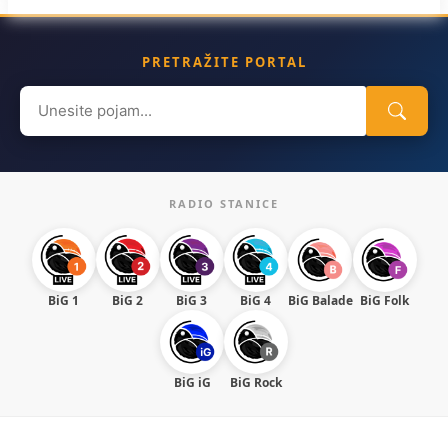
PRETRAŽITE PORTAL
Search
for:
RADIO STANICE
BiG 1
BiG 2
BiG 3
BiG 4
BiG Balade
BiG Folk
BiG iG
BiG Rock