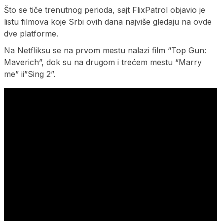
Što se tiče trenutnog perioda, sajt FlixPatrol objavio je
listu filmova koje Srbi ovih dana najviše gledaju na ovde
dve platforme.
Na Netfliksu se na prvom mestu nalazi film “Top Gun:
Maverich”, dok su na drugom i trećem mestu “Marry
me” ii”Sing 2”.