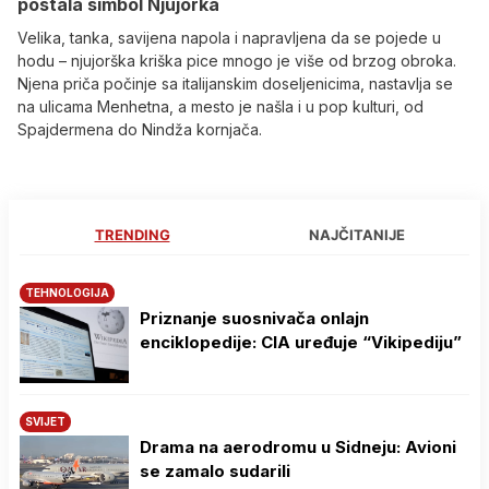
postala simbol Njujorka
Velika, tanka, savijena napola i napravljena da se pojede u
hodu – njujorška kriška pice mnogo je više od brzog obroka.
Njena priča počinje sa italijanskim doseljenicima, nastavlja se
na ulicama Menhetna, a mesto je našla i u pop kulturi, od
Spajdermena do Nindža kornjača.
TRENDING
NAJČITANIJE
TEHNOLOGIJA
Priznanje suosnivača onlajn
enciklopedije: CIA uređuje “Vikipediju”
SVIJET
Drama na aerodromu u Sidneju: Avioni
se zamalo sudarili