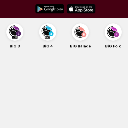
Skip
to
content
BiG 3
BiG 4
BiG Balade
BiG Folk