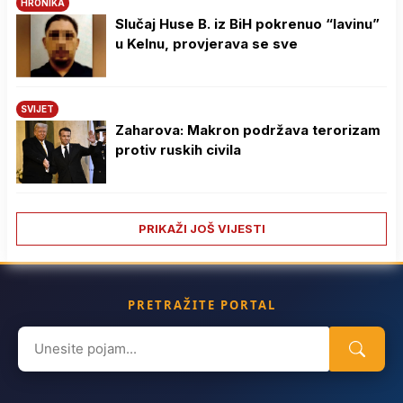
HRONIKA
Slučaj Huse B. iz BiH pokrenuo “lavinu”
u Kelnu, provjerava se sve
SVIJET
Zaharova: Makron podržava terorizam
protiv ruskih civila
PRIKAŽI JOŠ VIJESTI
PRETRAŽITE PORTAL
Search
for: