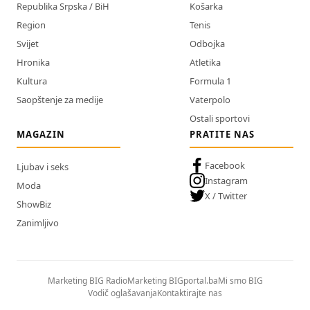
Republika Srpska / BiH
Košarka
Region
Tenis
Svijet
Odbojka
Hronika
Atletika
Kultura
Formula 1
Saopštenje za medije
Vaterpolo
Ostali sportovi
MAGAZIN
PRATITE NAS
Facebook
Ljubav i seks
Instagram
Moda
X / Twitter
ShowBiz
Zanimljivo
Marketing BIG Radio
Marketing BIGportal.ba
Mi smo BIG
Vodič oglašavanja
Kontaktirajte nas