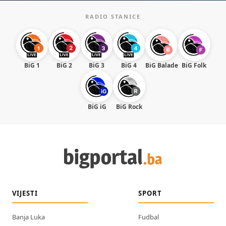
RADIO STANICE
BiG 1
BiG 2
BiG 3
BiG 4
BiG Balade
BiG Folk
BiG iG
BiG Rock
VIJESTI
SPORT
Banja Luka
Fudbal