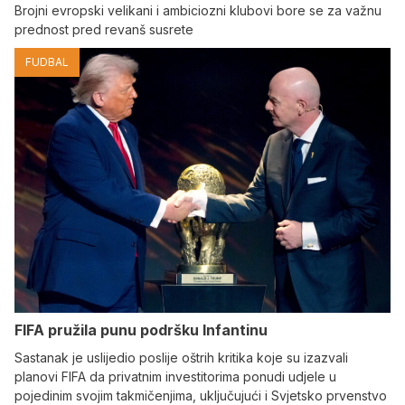
Brojni evropski velikani i ambiciozni klubovi bore se za važnu
prednost pred revanš susrete
FUDBAL
FIFA pružila punu podršku Infantinu
Sastanak je uslijedio poslije oštrih kritika koje su izazvali
planovi FIFA da privatnim investitorima ponudi udjele u
pojedinim svojim takmičenjima, uključujući i Svjetsko prvenstvo