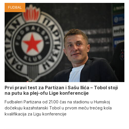
FUDBAL
Prvi pravi test za Partizan i Sašu Ilića – Tobol stoji
na putu ka plej-ofu Lige konferencije
Fudbaleri Partizana od 21.00 čas na stadionu u Humskoj
dočekuju kazahstanski Tobol u prvom meču trećeg kola
kvalifikacija za Ligu konferencije