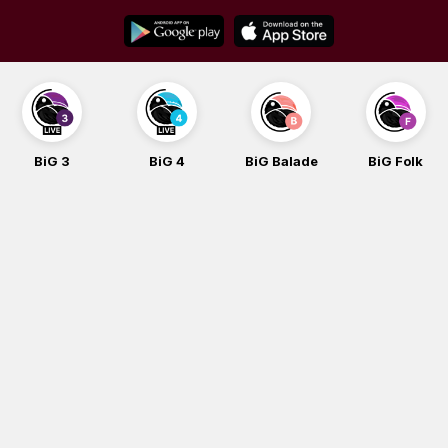
Skip
to
content
BiG 3
BiG 4
BiG Balade
BiG Folk