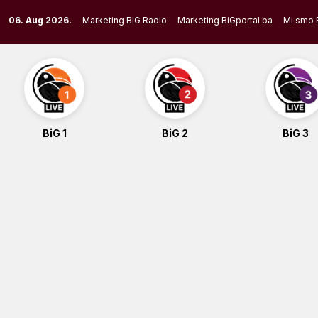
Skip
06. Aug 2026.
Marketing BIG Radio
Marketing BiGportal.ba
Mi smo 
to
content
BiG 1
BiG 2
BiG 3