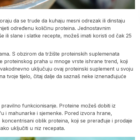
oraju da se trude da kuhaju mesni odrezak ili dinstaju
nijeti određenu količinu proteina. Jednostavnim
ili slane i slatke recepte, možeš imati koristi od čak 25
sama. S obzirom da tržište proteinskih suplemenata
nje proteinskog praha u mnoge vrste ishrane trend, koji
svakodnevno uključuju ovaj proteinski suplement u svoju
a tvoje tijelo, čitaj dalje da saznaš neke iznenađujuće
 pravilno funkcionisanje. Proteine ​​možeš dobiti iz
 tofu i mahunarke i sjemenke. Pored izvora hrane,
koncentrisani oblik proteina, koji se prerađuje i prodaje
lako uključiti u niz recepata.