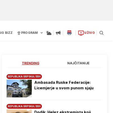
BIG BIZZ
PROGRAM
UŽIVO
TRENDING
NAJČITANIJE
REPUBLIKA SRPSKA / BIH
Ambasada Ruske Federacije:
Licemjerje u svom punom sjaju
REPUBLIKA SRPSKA / BIH
Dodik: Helez ekstremista koji