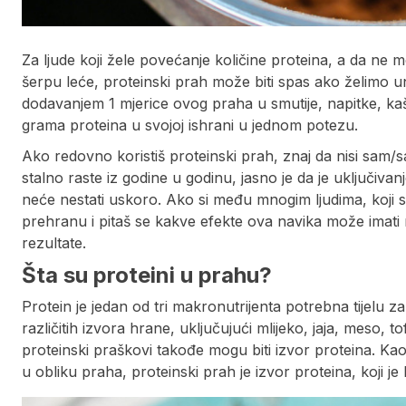
Za ljude koji žele povećanje količine proteina, a da ne m
šerpu leće, proteinski prah može biti spas ako želimo u
dodavanjem 1 mjerice ovog praha u smutije, napitke, kaše 
grama proteina u svojoj ishrani u jednom potezu.
Ako redovno koristiš proteinski prah, znaj da nisi sam/
stalno raste iz godine u godinu, jasno je da je uključiva
neće nestati uskoro. Ako si među mnogim ljudima, koji 
prehranu i pitaš se kakve efekte ova navika može imati n
rezultate.
Šta su proteini u prahu?
Protein je jedan od tri makronutrijenta potrebna tijelu za
različitih izvora hrane, uključujući mlijeko, jaja, meso,
proteinski praškovi takođe mogu biti izvor proteina. Kao 
u obliku praha, proteinski prah je izvor proteina, koji je 