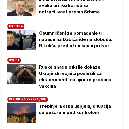
svaku priliku koristi za
netrpeljivost prema Srbima
HRONIKA
Osumnjičeni za pomaganje u
napadu na Dabića ide na slobodu:
Nikoliću predložen kućni pritvor
SVIJET
Ruske snage otkrile dokaze:
Ukrajinski vojnici poslužili za
eksperiment, na njima isprobana
vakcina
REPUBLIKA SRPSKA / BIH
Trebinje: Borba uspjela, situacija
sa požarom pod kontrolom