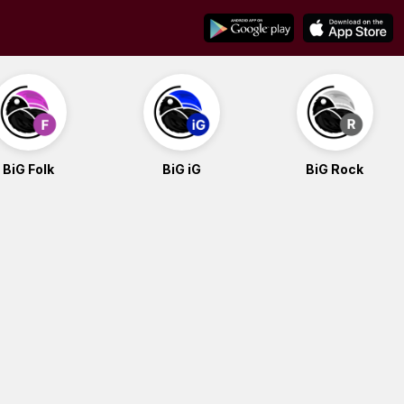
BiG Folk
BiG iG
BiG Rock