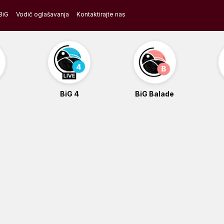
BiG
Vodič oglašavanja
Kontaktirajte nas
BiG 4
BiG Balade