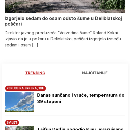
Izgorjelo sedam do osam odsto šume u Deliblatskoj
peščari
Direktor javnog preduzeća “Vojvodina šume” Roland Kokai
izjavio da je u požaru u Deliblatskoj peščari izgorjelo između
sedam i osam […]
TRENDING
NAJČITANIJE
REPUBLIKA SRPSKA / BIH
Danas sunčano i vruće, temperatura do
39 stepeni
SVIJET
Tajfun Delfin pogodio Kinu, evakuisano