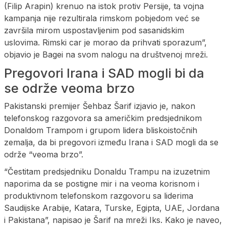
(Filip Arapin) krenuo na istok protiv Persije, ta vojna
kampanja nije rezultirala rimskom pobjedom već se
završila mirom uspostavljenim pod sasanidskim
uslovima. Rimski car je morao da prihvati sporazum”,
objavio je Bagei na svom nalogu na društvenoj mreži.
Pregovori Irana i SAD mogli bi da
se održe veoma brzo
Pakistanski premijer Šehbaz Šarif izjavio je, nakon
telefonskog razgovora sa američkim predsjednikom
Donaldom Trampom i grupom lidera bliskoistočnih
zemalja, da bi pregovori između Irana i SAD mogli da se
održe “veoma brzo”.
“Čestitam predsjedniku Donaldu Trampu na izuzetnim
naporima da se postigne mir i na veoma korisnom i
produktivnom telefonskom razgovoru sa liderima
Saudijske Arabije, Katara, Turske, Egipta, UAE, Jordana
i Pakistana”, napisao je Šarif na mreži Iks. Kako je naveo,