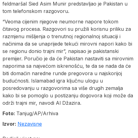
feldmaršal Sied Asim Munir predstavljao je Pakistan u
tom telefonskom razgovoru.
“Veoma cijenim njegove neumorne napore tokom
čitavog procesa. Razgovori su pružili korisnu priliku za
razmjenu mišljenja o trenutnoj regionalnoj situaciji i
načinima da se unaprijede tekući mirovni napori kako bi
se regionu donio trajni mir”, napisao je pakistanski
premijer. Poručio je da će Pakistan nastaviti sa mirovnim
naporima sa najvećom iskrenošću, te da se nada da će
biti domaćin naredne runde pregovora u najskorijoj
budućnosti. Islamabad igra ključnu ulogu u
posredovanju u razgovorima sa više drugih zemalja
kako bi se pomoglo u postizanju dogovora koji može da
održi trajni mir, navodi Al Džazira.
Foto:
Tanjug/AP/Arhiva
Izvor:
Nezavisne