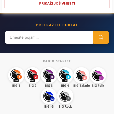
PRIKAŽI JOŠ VIJESTI
PRETRAŽITE PORTAL
Search
for:
RADIO STANICE
BiG 1
BiG 2
BiG 3
BiG 4
BiG Balade
BiG Folk
BiG iG
BiG Rock