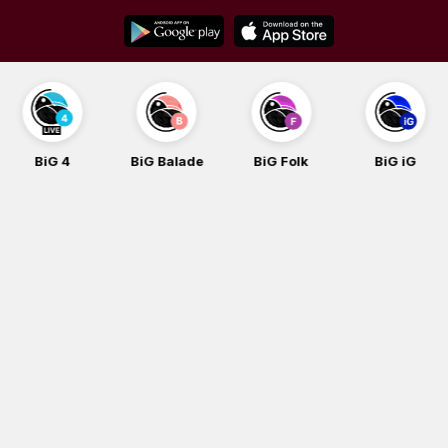
Skip
to
content
BiG 4
BiG Balade
BiG Folk
BiG iG