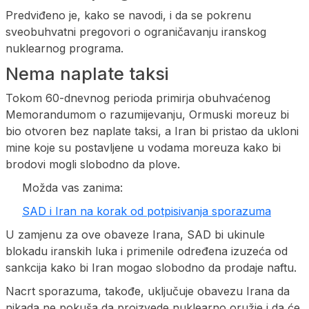
Predviđeno je, kako se navodi, i da se pokrenu
sveobuhvatni pregovori o ograničavanju iranskog
nuklearnog programa.
Nema naplate taksi
Tokom 60-dnevnog perioda primirja obuhvaćenog
Memorandumom o razumijevanju, Ormuski moreuz bi
bio otvoren bez naplate taksi, a Iran bi pristao da ukloni
mine koje su postavljene u vodama moreuza kako bi
brodovi mogli slobodno da plove.
Možda vas zanima:
SAD i Iran na korak od potpisivanja sporazuma
U zamjenu za ove obaveze Irana, SAD bi ukinule
blokadu iranskih luka i primenile određena izuzeća od
sankcija kako bi Iran mogao slobodno da prodaje naftu.
Nacrt sporazuma, takođe, uključuje obavezu Irana da
nikada ne pokuša da proizvede nuklearno oružje i da će