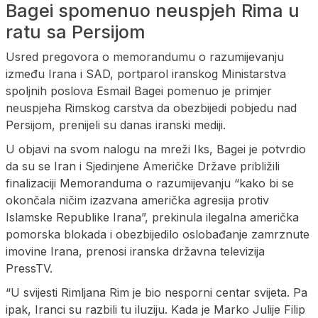
Bagei spomenuo neuspjeh Rima u
ratu sa Persijom
Usred pregovora o memorandumu o razumijevanju
između Irana i SAD, portparol iranskog Ministarstva
spoljnih poslova Esmail Bagei pomenuo je primjer
neuspjeha Rimskog carstva da obezbijedi pobjedu nad
Persijom, prenijeli su danas iranski mediji.
U objavi na svom nalogu na mreži Iks, Bagei je potvrdio
da su se Iran i Sjedinjene Američke Države približili
finalizaciji Memoranduma o razumijevanju “kako bi se
okončala ničim izazvana američka agresija protiv
Islamske Republike Irana”, prekinula ilegalna američka
pomorska blokada i obezbijedilo oslobađanje zamrznute
imovine Irana, prenosi iranska državna televizija
PressTV.
“U svijesti Rimljana Rim je bio nesporni centar svijeta. Pa
ipak, Iranci su razbili tu iluziju. Kada je Marko Julije Filip