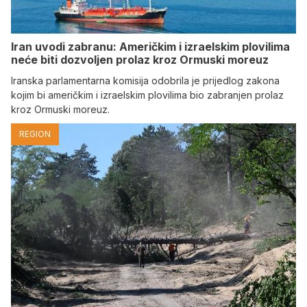
Iran uvodi zabranu: Američkim i izraelskim plovilima
neće biti dozvoljen prolaz kroz Ormuski moreuz
Iranska parlamentarna komisija odobrila je prijedlog zakona
kojim bi američkim i izraelskim plovilima bio zabranjen prolaz
kroz Ormuski moreuz.
REGION