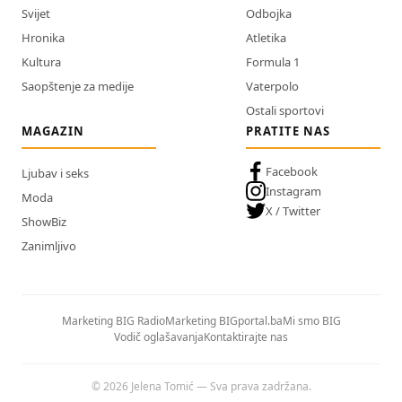
Svijet
Odbojka
Hronika
Atletika
Kultura
Formula 1
Saopštenje za medije
Vaterpolo
Ostali sportovi
MAGAZIN
PRATITE NAS
Facebook
Ljubav i seks
Instagram
Moda
X / Twitter
ShowBiz
Zanimljivo
Marketing BIG Radio
Marketing BIGportal.ba
Mi smo BIG
Vodič oglašavanja
Kontaktirajte nas
© 2026 Jelena Tomić — Sva prava zadržana.