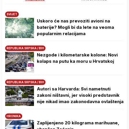
SVIJET
Uskoro će nas prevoziti avioni na
baterije? Mogli bi da lete na veoma
popularnim relacijama
REPUBLIKA SRPSKA / BIH
Nezgode i kilometarske kolone: Novi
kolaps na putu ka moru u Hrvatskoj
REPUBLIKA SRPSKA / BIH
Autori sa Harvarda: Svi nametnuti
zakoni ništavni, jer visoki predstavnik
nije nikad imao zakonodavna ovlaštenja
HRONIKA
Zaplijenjeno 20 kilograma marihuane,