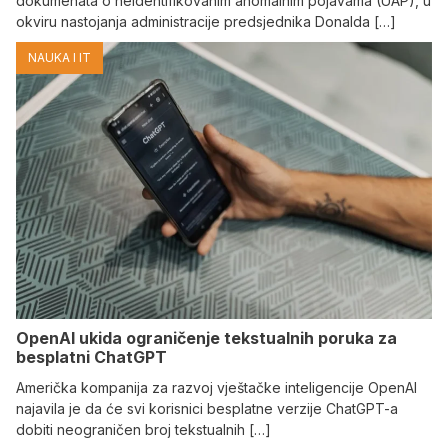
dokumenata o neidentifikovanim anomalnim pojavama (UAP), u
okviru nastojanja administracije predsjednika Donalda […]
NAUKA I IT
OpenAI ukida ograničenje tekstualnih poruka za
besplatni ChatGPT
Američka kompanija za razvoj vještačke inteligencije OpenAI
najavila je da će svi korisnici besplatne verzije ChatGPT-a
dobiti neograničen broj tekstualnih […]