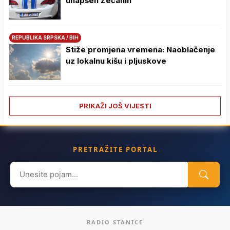
uhapšen Zećanin
REPUBLIKA SRPSKA / BIH
Stiže promjena vremena: Naoblačenje
uz lokalnu kišu i pljuskove
PRIKAŽI JOŠ VIJESTI
PRETRAŽITE PORTAL
Search
for:
RADIO STANICE