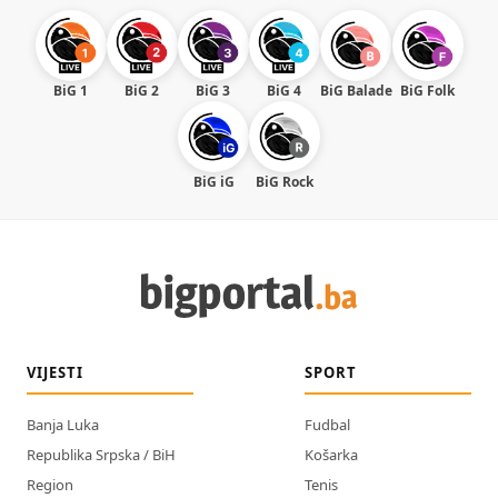
BiG 1
BiG 2
BiG 3
BiG 4
BiG Balade
BiG Folk
BiG iG
BiG Rock
VIJESTI
SPORT
Banja Luka
Fudbal
Republika Srpska / BiH
Košarka
Region
Tenis