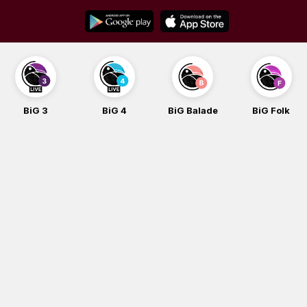
Skip
to
content
BiG 3
BiG 4
BiG Balade
BiG Folk