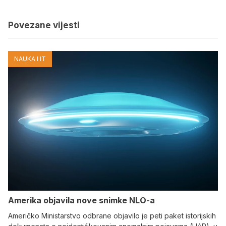
Povezane vijesti
NAUKA I IT
Amerika objavila nove snimke NLO-a
Američko Ministarstvo odbrane objavilo je peti paket istorijskih