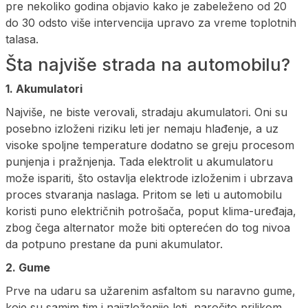
pre nekoliko godina objavio kako je zabeleženo od 20
do 30 odsto više intervencija upravo za vreme toplotnih
talasa.
Šta najviše strada na automobilu?
1. Akumulatori
Najviše, ne biste verovali, stradaju akumulatori. Oni su
posebno izloženi riziku leti jer nemaju hlađenje, a uz
visoke spoljne temperature dodatno se greju procesom
punjenja i pražnjenja. Tada elektrolit u akumulatoru
može ispariti, što ostavlja elektrode izloženim i ubrzava
proces stvaranja naslaga. Pritom se leti u automobilu
koristi puno električnih potrošača, poput klima-uređaja,
zbog čega alternator može biti opterećen do tog nivoa
da potpuno prestane da puni akumulator.
2. Gume
Prve na udaru sa užarenim asfaltom su naravno gume,
koje su samim tim i najizloženije leti, naročito prilikom