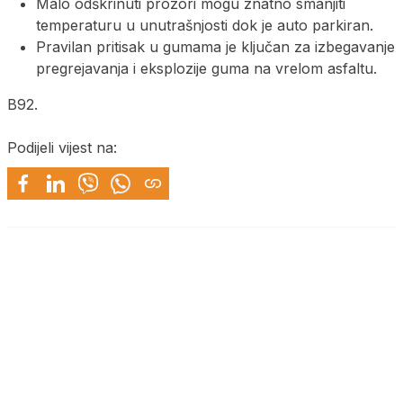
Malo odškrinuti prozori mogu znatno smanjiti
temperaturu u unutrašnjosti dok je auto parkiran.
Pravilan pritisak u gumama je ključan za izbegavanje
pregrejavanja i eksplozije guma na vrelom asfaltu.
B92.
Podijeli vijest na: