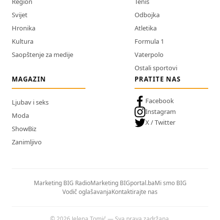
Region
Tenis
Svijet
Odbojka
Hronika
Atletika
Kultura
Formula 1
Saopštenje za medije
Vaterpolo
Ostali sportovi
MAGAZIN
PRATITE NAS
Facebook
Ljubav i seks
Instagram
Moda
X / Twitter
ShowBiz
Zanimljivo
Marketing BIG Radio
Marketing BIGportal.ba
Mi smo BIG
Vodič oglašavanja
Kontaktirajte nas
© 2026 Jelena Tomić — Sva prava zadržana.