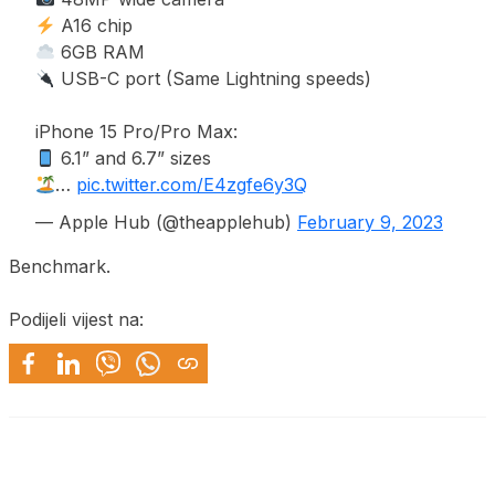
A16 chip
6GB RAM
USB-C port (Same Lightning speeds)
iPhone 15 Pro/Pro Max:
6.1” and 6.7” sizes
…
pic.twitter.com/E4zgfe6y3Q
— Apple Hub (@theapplehub)
February 9, 2023
Benchmark.
Podijeli vijest na: