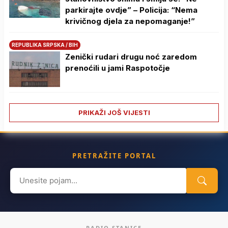
parkirajte ovdje” – Policija: “Nema
krivičnog djela za nepomaganje!”
REPUBLIKA SRPSKA / BIH
Zenički rudari drugu noć zaredom
prenoćili u jami Raspotočje
PRIKAŽI JOŠ VIJESTI
PRETRAŽITE PORTAL
Search
for:
RADIO STANICE