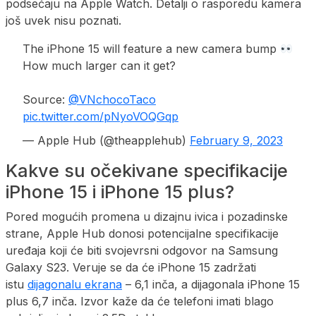
podsećaju na Apple Watch. Detalji o rasporedu kamera
još uvek nisu poznati.
The iPhone 15 will feature a new camera bump
How much larger can it get?
Source:
@VNchocoTaco
pic.twitter.com/pNyoVOQGqp
— Apple Hub (@theapplehub)
February 9, 2023
Kakve su očekivane specifikacije
iPhone 15 i iPhone 15 plus?
Pored mogućih promena u dizajnu ivica i pozadinske
strane, Apple Hub donosi potencijalne specifikacije
uređaja koji će biti svojevrsni odgovor na Samsung
Galaxy S23. Veruje se da će iPhone 15 zadržati
istu
dijagonalu ekrana
– 6,1 inča, a dijagonala iPhone 15
plus 6,7 inča. Izvor kaže da će telefoni imati blago