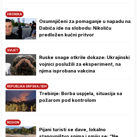
HRONIKA
Osumnjičeni za pomaganje u napadu na
Dabića ide na slobodu: Nikoliću
predložen kućni pritvor
SVIJET
Ruske snage otkrile dokaze: Ukrajinski
vojnici poslužili za eksperiment, na
njima isprobana vakcina
REPUBLIKA SRPSKA / BIH
Trebinje: Borba uspjela, situacija sa
požarom pod kontrolom
REGION
Pijani turisti se dave, lokalno
stanovništvo snima i smiju se: “Ne