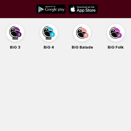
Skip
to
content
BiG 4
BiG Balade
BiG Folk
BiG iG