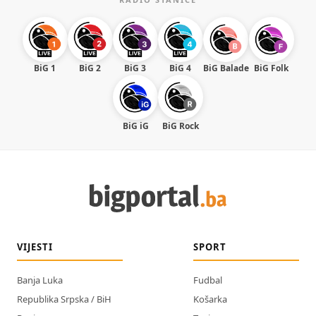
BiG 1
BiG 2
BiG 3
BiG 4
BiG Balade
BiG Folk
BiG iG
BiG Rock
VIJESTI
SPORT
Banja Luka
Fudbal
Republika Srpska / BiH
Košarka