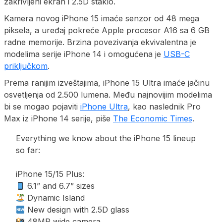
zakrivljeni ekran i 2.5D staklo.
Kamera novog iPhone 15 imaće senzor od 48 mega
piksela, a uređaj pokreće Apple procesor A16 sa 6 GB
radne memorije. Brzina povezivanja ekvivalentna je
modelima serije iPhone 14 i omogućena je
USB-C
priključkom
.
Prema ranijim izveštajima, iPhone 15 Ultra imaće jačinu
osvetljenja od 2.500 lumena. Među najnovijim modelima
bi se mogao pojaviti
iPhone Ultra
, kao naslednik Pro
Max iz iPhone 14 serije, piše
The Economic Times
.
Everything we know about the iPhone 15 lineup
so far:
iPhone 15/15 Plus:
6.1” and 6.7” sizes
Dynamic Island
New design with 2.5D glass
48MP wide camera