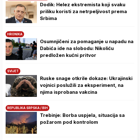
Dodik: Helez ekstremista koji svaku
priliku koristi za netrpeljivost prema
Srbima
HRONIKA
Osumnjičeni za pomaganje u napadu na
Dabića ide na slobodu: Nikoliću
predložen kućni pritvor
SVIJET
Ruske snage otkrile dokaze: Ukrajinski
vojnici poslužili za eksperiment, na
njima isprobana vakcina
REPUBLIKA SRPSKA / BIH
Trebinje: Borba uspjela, situacija sa
požarom pod kontrolom