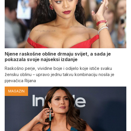
Njene raskošne obline drmaju svijet, a sada je
pokazala svoje najseksi izdanje
Raskošno perje, vividine boje i odijelo koje ističe svaku
žensku oblinu – upravo jednu takvu kombinaciju nosila je
pjevačica Rijana
MAGAZIN