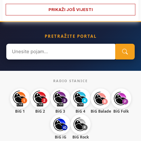
PRIKAŽI JOŠ VIJESTI
PRETRAŽITE PORTAL
Search
for:
RADIO STANICE
BiG 1
BiG 2
BiG 3
BiG 4
BiG Balade
BiG Folk
BiG iG
BiG Rock