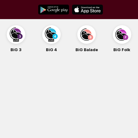
Skip
to
content
BiG 3
BiG 4
BiG Balade
BiG Folk